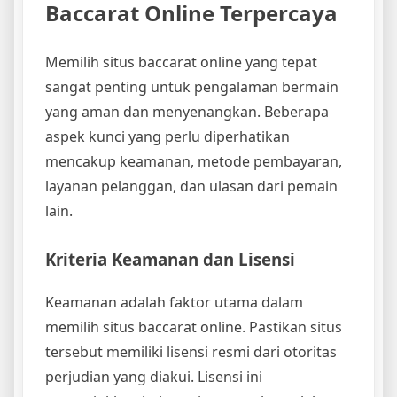
Baccarat Online Terpercaya
Memilih situs baccarat online yang tepat
sangat penting untuk pengalaman bermain
yang aman dan menyenangkan. Beberapa
aspek kunci yang perlu diperhatikan
mencakup keamanan, metode pembayaran,
layanan pelanggan, dan ulasan dari pemain
lain.
Kriteria Keamanan dan Lisensi
Keamanan adalah faktor utama dalam
memilih situs baccarat online. Pastikan situs
tersebut memiliki lisensi resmi dari otoritas
perjudian yang diakui. Lisensi ini