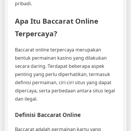
pribadi.
Apa Itu Baccarat Online
Terpercaya?
Baccarat online terpercaya merupakan
bentuk permainan kasino yang dilakukan
secara daring. Terdapat beberapa aspek
penting yang perlu diperhatikan, termasuk
definisi permainan, ciri-ciri situs yang dapat
dipercaya, serta perbedaan antara situs legal
dan ilegal.
Definisi Baccarat Online
Baccarat adalah permainan kartu yang