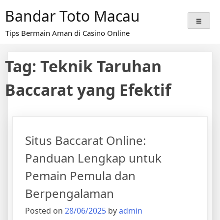
Skip
Bandar Toto Macau
to
content
Tips Bermain Aman di Casino Online
Tag:
Teknik Taruhan
Baccarat yang Efektif
Situs Baccarat Online:
Panduan Lengkap untuk
Pemain Pemula dan
Berpengalaman
Posted on
28/06/2025
by
admin