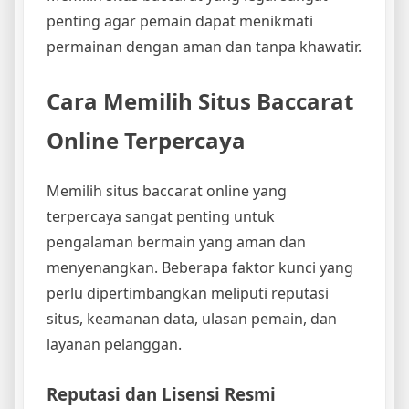
penting agar pemain dapat menikmati
permainan dengan aman dan tanpa khawatir.
Cara Memilih Situs Baccarat
Online Terpercaya
Memilih situs baccarat online yang
terpercaya sangat penting untuk
pengalaman bermain yang aman dan
menyenangkan. Beberapa faktor kunci yang
perlu dipertimbangkan meliputi reputasi
situs, keamanan data, ulasan pemain, dan
layanan pelanggan.
Reputasi dan Lisensi Resmi