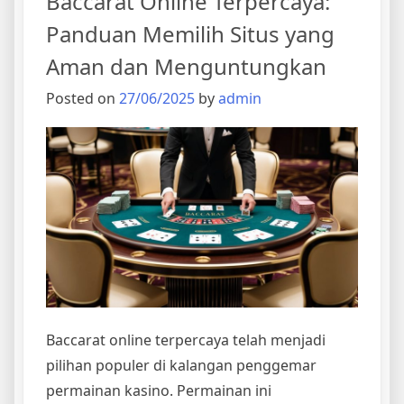
Baccarat Online Terpercaya:
Lengkap
untuk
Panduan Memilih Situs yang
Pemain
Aman dan Menguntungkan
Pemula
dan
Posted on
27/06/2025
by
admin
Berpengalaman
Baccarat online terpercaya telah menjadi
pilihan populer di kalangan penggemar
permainan kasino. Permainan ini