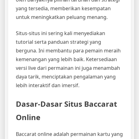
yang tersedia, memberikan kesempatan
untuk meningkatkan peluang menang.
Situs-situs ini sering kali menyediakan
tutorial serta panduan strategi yang
berguna. Ini membantu para pemain meraih
kemenangan yang lebih baik. Ketersediaan
versi live dari permainan ini juga menambah
daya tarik, menciptakan pengalaman yang
lebih interaktif dan imersif.
Dasar-Dasar Situs Baccarat
Online
Baccarat online adalah permainan kartu yang