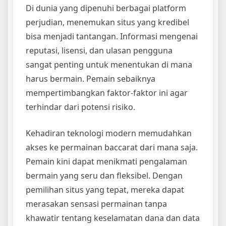
Di dunia yang dipenuhi berbagai platform
perjudian, menemukan situs yang kredibel
bisa menjadi tantangan. Informasi mengenai
reputasi, lisensi, dan ulasan pengguna
sangat penting untuk menentukan di mana
harus bermain. Pemain sebaiknya
mempertimbangkan faktor-faktor ini agar
terhindar dari potensi risiko.
Kehadiran teknologi modern memudahkan
akses ke permainan baccarat dari mana saja.
Pemain kini dapat menikmati pengalaman
bermain yang seru dan fleksibel. Dengan
pemilihan situs yang tepat, mereka dapat
merasakan sensasi permainan tanpa
khawatir tentang keselamatan dana dan data