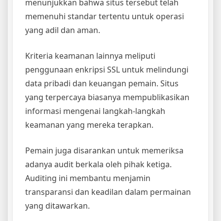
menunjukkan bahwa situs tersebut telah
memenuhi standar tertentu untuk operasi
yang adil dan aman.
Kriteria keamanan lainnya meliputi
penggunaan enkripsi SSL untuk melindungi
data pribadi dan keuangan pemain. Situs
yang terpercaya biasanya mempublikasikan
informasi mengenai langkah-langkah
keamanan yang mereka terapkan.
Pemain juga disarankan untuk memeriksa
adanya audit berkala oleh pihak ketiga.
Auditing ini membantu menjamin
transparansi dan keadilan dalam permainan
yang ditawarkan.