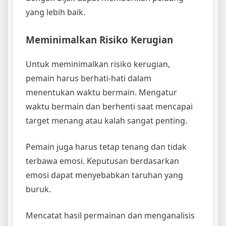
yang lebih baik.
Meminimalkan Risiko Kerugian
Untuk meminimalkan risiko kerugian,
pemain harus berhati-hati dalam
menentukan waktu bermain. Mengatur
waktu bermain dan berhenti saat mencapai
target menang atau kalah sangat penting.
Pemain juga harus tetap tenang dan tidak
terbawa emosi. Keputusan berdasarkan
emosi dapat menyebabkan taruhan yang
buruk.
Mencatat hasil permainan dan menganalisis