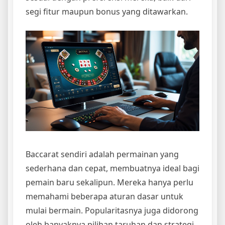
segi fitur maupun bonus yang ditawarkan.
Baccarat sendiri adalah permainan yang
sederhana dan cepat, membuatnya ideal bagi
pemain baru sekalipun. Mereka hanya perlu
memahami beberapa aturan dasar untuk
mulai bermain. Popularitasnya juga didorong
oleh banyaknya pilihan taruhan dan strategi