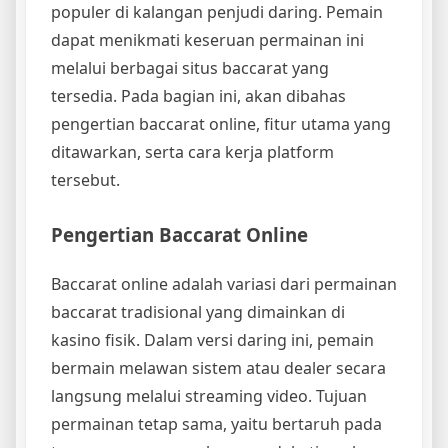
populer di kalangan penjudi daring. Pemain
dapat menikmati keseruan permainan ini
melalui berbagai situs baccarat yang
tersedia. Pada bagian ini, akan dibahas
pengertian baccarat online, fitur utama yang
ditawarkan, serta cara kerja platform
tersebut.
Pengertian Baccarat Online
Baccarat online adalah variasi dari permainan
baccarat tradisional yang dimainkan di
kasino fisik. Dalam versi daring ini, pemain
bermain melawan sistem atau dealer secara
langsung melalui streaming video. Tujuan
permainan tetap sama, yaitu bertaruh pada