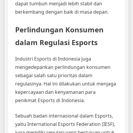
dapat tumbuh menjadi lebih stabil dan
berkembang dengan baik di masa depan.
Perlindungan Konsumen
dalam Regulasi Esports
Industri Esports di Indonesia juga
mengedepankan perlindungan konsumen
sebagai salah satu prioritas dalam
regulasinya. Hal ini dilakukan untuk menjaga
kepercayaan dan kenyamanan para
penikmat Esports di Indonesia.
Sebuah badan internasional dalam Esports,
yaitu International Esports Federation (IESF),
juga memiliki regulasi yang bertujuan untuk