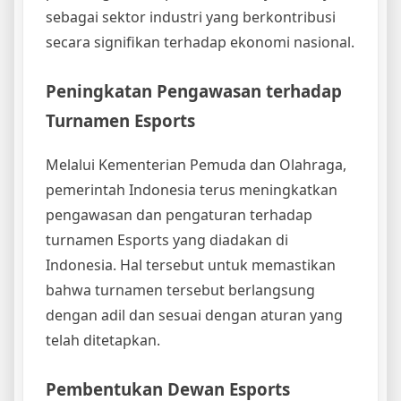
sebagai sektor industri yang berkontribusi
secara signifikan terhadap ekonomi nasional.
Peningkatan Pengawasan terhadap
Turnamen Esports
Melalui Kementerian Pemuda dan Olahraga,
pemerintah Indonesia terus meningkatkan
pengawasan dan pengaturan terhadap
turnamen Esports yang diadakan di
Indonesia. Hal tersebut untuk memastikan
bahwa turnamen tersebut berlangsung
dengan adil dan sesuai dengan aturan yang
telah ditetapkan.
Pembentukan Dewan Esports