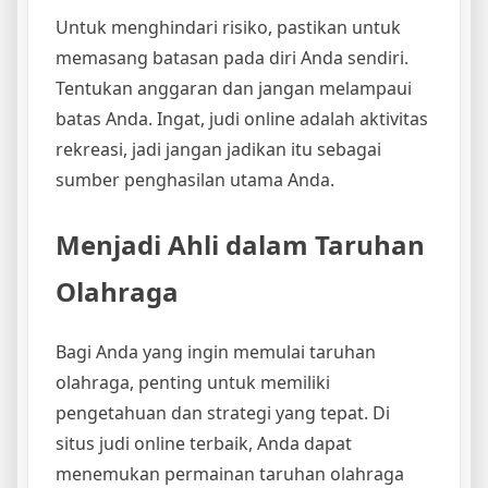
Untuk menghindari risiko, pastikan untuk
memasang batasan pada diri Anda sendiri.
Tentukan anggaran dan jangan melampaui
batas Anda. Ingat, judi online adalah aktivitas
rekreasi, jadi jangan jadikan itu sebagai
sumber penghasilan utama Anda.
Menjadi Ahli dalam Taruhan
Olahraga
Bagi Anda yang ingin memulai taruhan
olahraga, penting untuk memiliki
pengetahuan dan strategi yang tepat. Di
situs judi online terbaik, Anda dapat
menemukan permainan taruhan olahraga