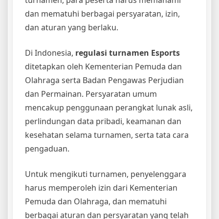
dan mematuhi berbagai persyaratan, izin,
dan aturan yang berlaku.
Di Indonesia,
regulasi turnamen Esports
ditetapkan oleh Kementerian Pemuda dan
Olahraga serta Badan Pengawas Perjudian
dan Permainan. Persyaratan umum
mencakup penggunaan perangkat lunak asli,
perlindungan data pribadi, keamanan dan
kesehatan selama turnamen, serta tata cara
pengaduan.
Untuk mengikuti turnamen, penyelenggara
harus memperoleh izin dari Kementerian
Pemuda dan Olahraga, dan mematuhi
berbagai aturan dan persyaratan yang telah