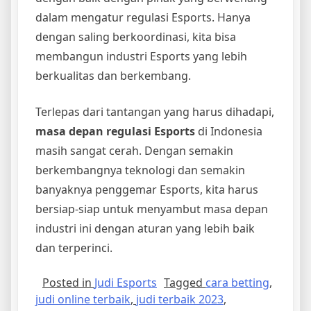
dalam mengatur regulasi Esports. Hanya
dengan saling berkoordinasi, kita bisa
membangun industri Esports yang lebih
berkualitas dan berkembang.
Terlepas dari tantangan yang harus dihadapi,
masa depan regulasi Esports
di Indonesia
masih sangat cerah. Dengan semakin
berkembangnya teknologi dan semakin
banyaknya penggemar Esports, kita harus
bersiap-siap untuk menyambut masa depan
industri ini dengan aturan yang lebih baik
dan terperinci.
Posted in
Judi Esports
Tagged
cara betting
,
judi online terbaik
,
judi terbaik 2023
,