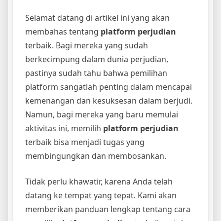
Selamat datang di artikel ini yang akan
membahas tentang
platform perjudian
terbaik. Bagi mereka yang sudah
berkecimpung dalam dunia perjudian,
pastinya sudah tahu bahwa pemilihan
platform sangatlah penting dalam mencapai
kemenangan dan kesuksesan dalam berjudi.
Namun, bagi mereka yang baru memulai
aktivitas ini, memilih
platform perjudian
terbaik bisa menjadi tugas yang
membingungkan dan membosankan.
Tidak perlu khawatir, karena Anda telah
datang ke tempat yang tepat. Kami akan
memberikan panduan lengkap tentang cara