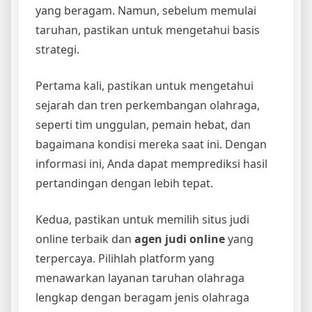
yang beragam. Namun, sebelum memulai
taruhan, pastikan untuk mengetahui basis
strategi.
Pertama kali, pastikan untuk mengetahui
sejarah dan tren perkembangan olahraga,
seperti tim unggulan, pemain hebat, dan
bagaimana kondisi mereka saat ini. Dengan
informasi ini, Anda dapat memprediksi hasil
pertandingan dengan lebih tepat.
Kedua, pastikan untuk memilih situs judi
online terbaik dan
agen judi online
yang
terpercaya. Pilihlah platform yang
menawarkan layanan taruhan olahraga
lengkap dengan beragam jenis olahraga