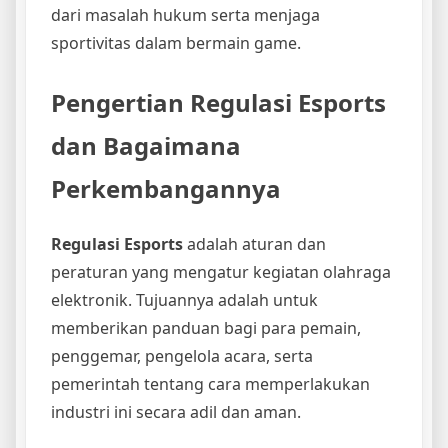
dari masalah hukum serta menjaga
sportivitas dalam bermain game.
Pengertian Regulasi Esports
dan Bagaimana
Perkembangannya
Regulasi Esports
adalah aturan dan
peraturan yang mengatur kegiatan olahraga
elektronik. Tujuannya adalah untuk
memberikan panduan bagi para pemain,
penggemar, pengelola acara, serta
pemerintah tentang cara memperlakukan
industri ini secara adil dan aman.