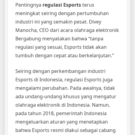
Pentingnya
regulasi Esports
terus
meningkat seiring dengan pertumbuhan
industri ini yang semakin pesat. Divey
Manocha, CEO dari acara olahraga elektronik
Bergabung menyatakan bahwa “tanpa
regulasi yang sesuai, Esports tidak akan
tumbuh dengan cepat atau berkelanjutan.”
Seiring dengan perkembangan industri
Esports di Indonesia, regulasi Esports juga
mengalami perubahan. Pada awalnya, tidak
ada undang-undang khusus yang mengatur
olahraga elektronik di Indonesia. Namun,
pada tahun 2018, pemerintah Indonesia
mengeluarkan aturan yang menetapkan
bahwa Esports resmi diakui sebagai cabang