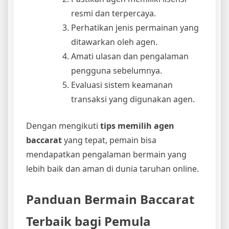
resmi dan terpercaya.
Perhatikan jenis permainan yang
ditawarkan oleh agen.
Amati ulasan dan pengalaman
pengguna sebelumnya.
Evaluasi sistem keamanan
transaksi yang digunakan agen.
Dengan mengikuti
tips memilih agen
baccarat
yang tepat, pemain bisa
mendapatkan pengalaman bermain yang
lebih baik dan aman di dunia taruhan online.
Panduan Bermain Baccarat
Terbaik bagi Pemula