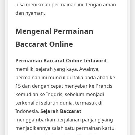
bisa menikmati permainan ini dengan aman
dan nyaman.
Mengenal Permainan
Baccarat Online
Permainan Baccarat Online Terfavorit
memiliki sejarah yang kaya. Awalnya,
permainan ini muncul di Italia pada abad ke-
15 dan dengan cepat menyebar ke Prancis,
kemudian ke Inggris, sebelum menjadi
terkenal di seluruh dunia, termasuk di
Indonesia.
Sejarah Baccarat
menggambarkan perjalanan panjang yang
menjadikannya salah satu permainan kartu