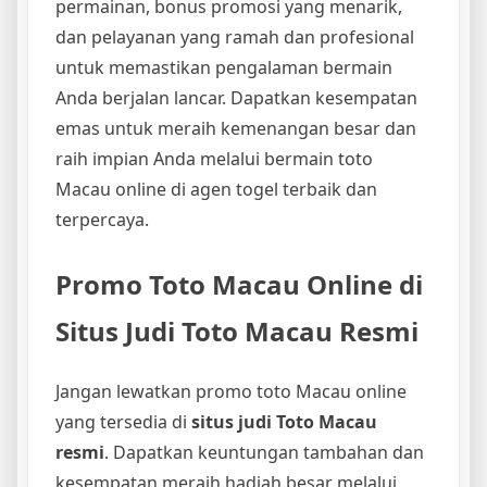
permainan, bonus promosi yang menarik,
dan pelayanan yang ramah dan profesional
untuk memastikan pengalaman bermain
Anda berjalan lancar. Dapatkan kesempatan
emas untuk meraih kemenangan besar dan
raih impian Anda melalui bermain toto
Macau online di agen togel terbaik dan
terpercaya.
Promo Toto Macau Online di
Situs Judi Toto Macau Resmi
Jangan lewatkan promo toto Macau online
yang tersedia di
situs judi Toto Macau
resmi
. Dapatkan keuntungan tambahan dan
kesempatan meraih hadiah besar melalui