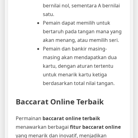
bernilai nol, sementara A bernilai
satu.
Pemain dapat memilih untuk
bertaruh pada tangan mana yang
akan menang, atau memilih seri.
Pemain dan bankir masing-
masing akan mendapatkan dua
kartu, dengan aturan tertentu
untuk menarik kartu ketiga
berdasarkan total nilai tangan.
Baccarat Online Terbaik
Permainan
baccarat online terbaik
menawarkan berbagai
fitur baccarat online
yang menarik dan inovatif, menjadikan