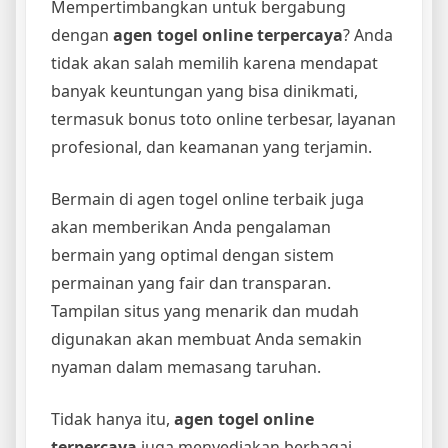
Mempertimbangkan untuk bergabung
dengan
agen togel online terpercaya
? Anda
tidak akan salah memilih karena mendapat
banyak keuntungan yang bisa dinikmati,
termasuk bonus toto online terbesar, layanan
profesional, dan keamanan yang terjamin.
Bermain di agen togel online terbaik juga
akan memberikan Anda pengalaman
bermain yang optimal dengan sistem
permainan yang fair dan transparan.
Tampilan situs yang menarik dan mudah
digunakan akan membuat Anda semakin
nyaman dalam memasang taruhan.
Tidak hanya itu,
agen togel online
terpercaya
juga menyediakan berbagai