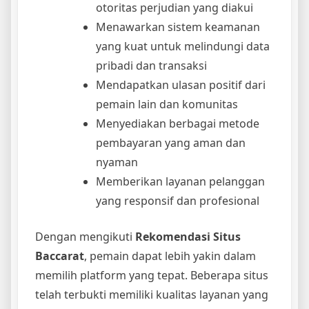
otoritas perjudian yang diakui
Menawarkan sistem keamanan
yang kuat untuk melindungi data
pribadi dan transaksi
Mendapatkan ulasan positif dari
pemain lain dan komunitas
Menyediakan berbagai metode
pembayaran yang aman dan
nyaman
Memberikan layanan pelanggan
yang responsif dan profesional
Dengan mengikuti
Rekomendasi Situs
Baccarat
, pemain dapat lebih yakin dalam
memilih platform yang tepat. Beberapa situs
telah terbukti memiliki kualitas layanan yang