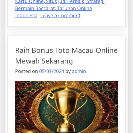
Kartu Online
,
Situs Judi Terbaik
,
Strategi
Bermain Baccarat
,
Taruhan Online
on
Indonesia
Leave a Comment
Daftar
Baccarat
Online
Terbaik
Raih Bonus Toto Macau Online
di
Indonesia
Mewah Sekarang
Posted on
05/01/2024
by
admin