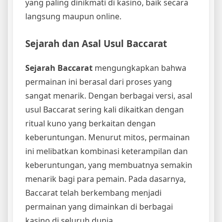
yang paling dinikmati di kasino, baik secara
langsung maupun online.
Sejarah dan Asal Usul Baccarat
Sejarah Baccarat
mengungkapkan bahwa
permainan ini berasal dari proses yang
sangat menarik. Dengan berbagai versi, asal
usul Baccarat sering kali dikaitkan dengan
ritual kuno yang berkaitan dengan
keberuntungan. Menurut mitos, permainan
ini melibatkan kombinasi keterampilan dan
keberuntungan, yang membuatnya semakin
menarik bagi para pemain. Pada dasarnya,
Baccarat telah berkembang menjadi
permainan yang dimainkan di berbagai
kasino di seluruh dunia.