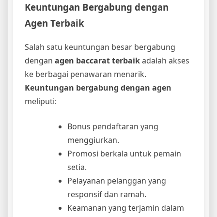
Keuntungan Bergabung dengan
Agen Terbaik
Salah satu keuntungan besar bergabung
dengan
agen baccarat terbaik
adalah akses
ke berbagai penawaran menarik.
Keuntungan bergabung dengan agen
meliputi:
Bonus pendaftaran yang
menggiurkan.
Promosi berkala untuk pemain
setia.
Pelayanan pelanggan yang
responsif dan ramah.
Keamanan yang terjamin dalam