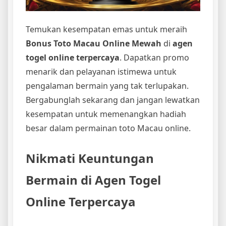
Temukan kesempatan emas untuk meraih
Bonus Toto Macau Online Mewah
di
agen
togel online terpercaya
. Dapatkan promo
menarik dan pelayanan istimewa untuk
pengalaman bermain yang tak terlupakan.
Bergabunglah sekarang dan jangan lewatkan
kesempatan untuk memenangkan hadiah
besar dalam permainan toto Macau online.
Nikmati Keuntungan
Bermain di Agen Togel
Online Terpercaya