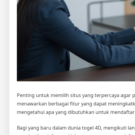
Penting untuk memilih situs yang terpercaya agar
menawarkan berbagai fitur yang dapat meningkatk
mengetahui apa yang dibutuhkan untuk mendaftar 
Bagi yang baru dalam dunia togel 4D, mengikuti la