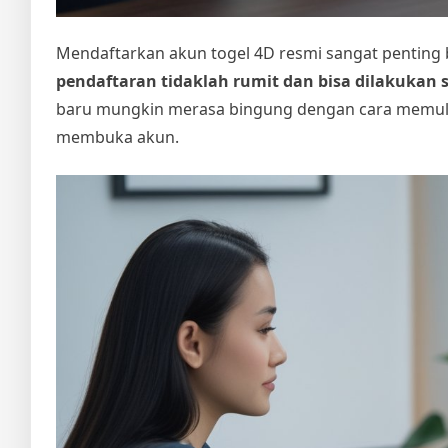
Mendaftarkan akun togel 4D resmi sangat penting
pendaftaran tidaklah rumit dan bisa dilakukan 
baru mungkin merasa bingung dengan cara memul
membuka akun.