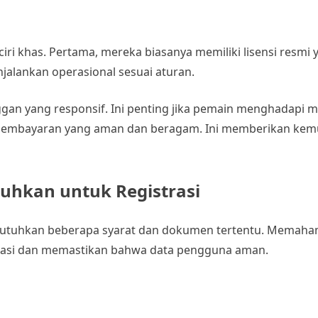
ri khas. Pertama, mereka biasanya memiliki lisensi resmi y
njalankan operasional sesuai aturan.
gan yang responsif. Ini penting jika pemain menghadapi m
de pembayaran yang aman dan beragam. Ini memberikan ke
uhkan untuk Registrasi
butuhkan beberapa syarat dan dokumen tertentu. Memaha
rasi dan memastikan bahwa data pengguna aman.