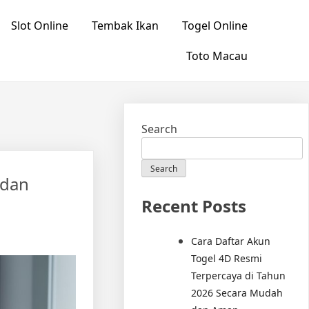
Slot Online
Tembak Ikan
Togel Online
Toto Macau
Search
Search
 dan
Recent Posts
Cara Daftar Akun
Togel 4D Resmi
Terpercaya di Tahun
2026 Secara Mudah