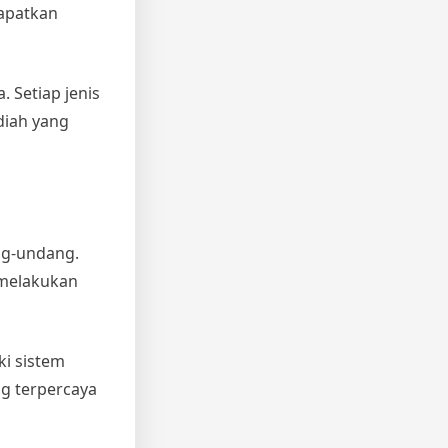
dapatkan
. Setiap jenis
diah yang
ang-undang.
 melakukan
ki sistem
ng terpercaya