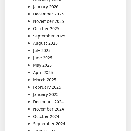
January 2026
December 2025
November 2025
October 2025
September 2025
August 2025
July 2025
June 2025
May 2025
April 2025
March 2025
February 2025
January 2025
December 2024
November 2024
October 2024
September 2024
August 2024