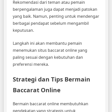
Rekomendasi dari teman atau pemain
berpengalaman juga dapat menjadi patokan
yang baik. Namun, penting untuk mendengar
berbagai pendapat sebelum mengambil
keputusan.
Langkah ini akan membantu pemain
menemukan situs baccarat online yang
paling sesuai dengan kebutuhan dan
preferensi mereka.
Strategi dan Tips Bermain
Baccarat Online
Bermain baccarat online membutuhkan
pendekatan yang strategis untuk