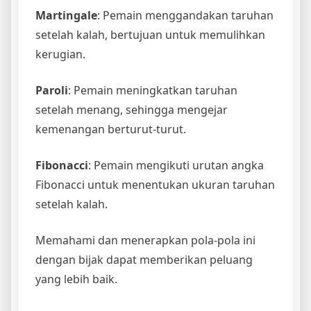
Martingale
: Pemain menggandakan taruhan
setelah kalah, bertujuan untuk memulihkan
kerugian.
Paroli
: Pemain meningkatkan taruhan
setelah menang, sehingga mengejar
kemenangan berturut-turut.
Fibonacci
: Pemain mengikuti urutan angka
Fibonacci untuk menentukan ukuran taruhan
setelah kalah.
Memahami dan menerapkan pola-pola ini
dengan bijak dapat memberikan peluang
yang lebih baik.