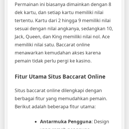
Permainan ini biasanya dimainkan dengan 8
dek kartu, dan setiap kartu memiliki nilai
tertentu. Kartu dari 2 hingga 9 memiliki nilai
sesuai dengan nilai angkanya, sedangkan 10,
Jack, Queen, dan King memiliki nilai nol. Ace
memiliki nilai satu. Baccarat online
menawarkan kemudahan akses karena
pemain tidak perlu pergi ke kasino.
Fitur Utama Situs Baccarat Online
Situs baccarat online dilengkapi dengan
berbagai fitur yang memudahkan pemain.
Berikut adalah beberapa fitur utama:
Antarmuka Pengguna
: Design