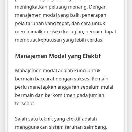
meningkatkan peluang menang. Dengan
manajemen modal yang baik, penerapan
pola taruhan yang tepat, dan cara untuk
meminimalkan risiko kerugian, pemain dapat
membuat keputusan yang lebih cerdas.
Manajemen Modal yang Efektif
Manajemen modal adalah kunci untuk
bermain baccarat dengan sukses. Pemain
perlu menetapkan anggaran sebelum mulai
bermain dan berkomitmen pada jumlah
tersebut.
Salah satu teknik yang efektif adalah
menggunakan sistem taruhan seimbang.