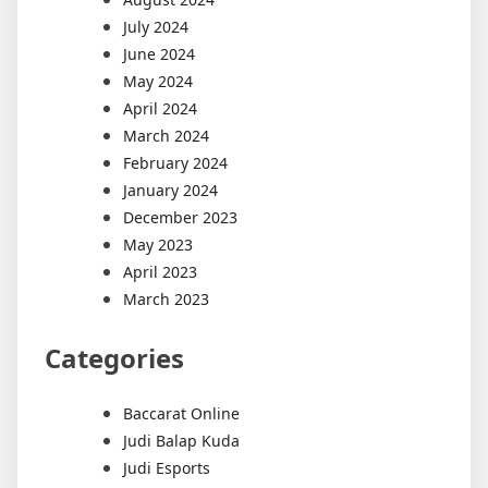
July 2024
June 2024
May 2024
April 2024
March 2024
February 2024
January 2024
December 2023
May 2023
April 2023
March 2023
Categories
Baccarat Online
Judi Balap Kuda
Judi Esports