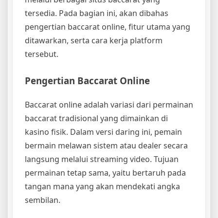
tersedia. Pada bagian ini, akan dibahas
pengertian baccarat online, fitur utama yang
ditawarkan, serta cara kerja platform
tersebut.
Pengertian Baccarat Online
Baccarat online adalah variasi dari permainan
baccarat tradisional yang dimainkan di
kasino fisik. Dalam versi daring ini, pemain
bermain melawan sistem atau dealer secara
langsung melalui streaming video. Tujuan
permainan tetap sama, yaitu bertaruh pada
tangan mana yang akan mendekati angka
sembilan.