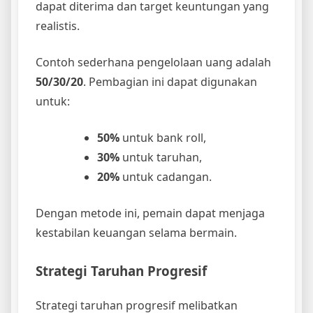
dapat diterima dan target keuntungan yang
realistis.
Contoh sederhana pengelolaan uang adalah
50/30/20
. Pembagian ini dapat digunakan
untuk:
50%
untuk bank roll,
30%
untuk taruhan,
20%
untuk cadangan.
Dengan metode ini, pemain dapat menjaga
kestabilan keuangan selama bermain.
Strategi Taruhan Progresif
Strategi taruhan progresif melibatkan