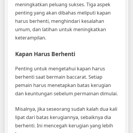
meningkatkan peluang sukses. Tiga aspek
penting yang akan dibahas meliputi kapan
harus berhenti, menghindari kesalahan
umum, dan latihan untuk meningkatkan
keterampilan.
Kapan Harus Berhenti
Penting untuk mengetahui kapan harus
berhenti saat bermain baccarat. Setiap
pemain harus menetapkan batas kerugian
dan keuntungan sebelum permainan dimulai.
Misalnya, jika seseorang sudah kalah dua kali
lipat dari batas kerugiannya, sebaiknya dia
berhenti. Ini mencegah kerugian yang lebih