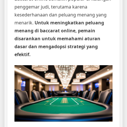
penggemar judi, terutama karena
kesederhanaan dan peluang menang yang
menarik.
Untuk meningkatkan peluang
menang di baccarat online, pemain
disarankan untuk memahami aturan
dasar dan mengadopsi strategi yang
efektif.