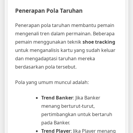
Penerapan Pola Taruhan
Penerapan pola taruhan membantu pemain
mengenali tren dalam permainan. Beberapa
pemain menggunakan teknik
shoe tracking
untuk menganalisis kartu yang sudah keluar
dan mengadaptasi taruhan mereka
berdasarkan pola tersebut.
Pola yang umum muncul adalah:
Trend Banker
: Jika Banker
menang berturut-turut,
pertimbangkan untuk bertaruh
pada Banker.
Trend Player
: Jika Player menang