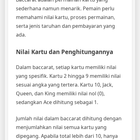
sederhana namun menarik. Pemain perlu
memahami nilai kartu, proses permainan,
serta jenis taruhan dan pembayaran yang
ada.
Nilai Kartu dan Penghitungannya
Dalam baccarat, setiap kartu memiliki nilai
yang spesifik. Kartu 2 hingga 9 memiliki nilai
sesuai angka yang tertera. Kartu 10, Jack,
Queen, dan King memiliki nilai nol (0),
sedangkan Ace dihitung sebagai 1.
Jumlah nilai dalam baccarat dihitung dengan
menjumlahkan nilai semua kartu yang
dipegang. Apabila total lebih dari 10, hanya