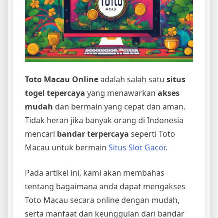
Toto Macau Online
adalah salah satu
situs
togel tepercaya
yang menawarkan
akses
mudah
dan bermain yang cepat dan aman.
Tidak heran jika banyak orang di Indonesia
mencari
bandar terpercaya
seperti Toto
Macau untuk bermain
Situs Slot Gacor
.
Pada artikel ini, kami akan membahas
tentang bagaimana anda dapat mengakses
Toto Macau secara online dengan mudah,
serta manfaat dan keunggulan dari bandar