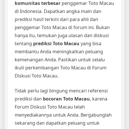
komunitas terbesar
penggemar Toto Macau
di Indonesia. Dapatkan angka main dan
prediksi hasil terkini dari para ahli dan
penggemar Toto Macau di forum ini. Bukan
hanya itu, temukan juga ulasan dan diskusi
tentang
prediksi Toto Macau
yang bisa
membantu Anda meningkatkan peluang
kemenangan Anda. Pastikan untuk selalu
ikuti perkembangan Toto Macau di Forum
Diskusi Toto Macau.
Tidak perlu lagi bingung mencari referensi
prediksi dan
bocoran Toto Macau
, karena
Forum Diskusi Toto Macau telah
menyediakannya untuk Anda. Bergabunglah
sekarang dan dapatkan peluang untuk