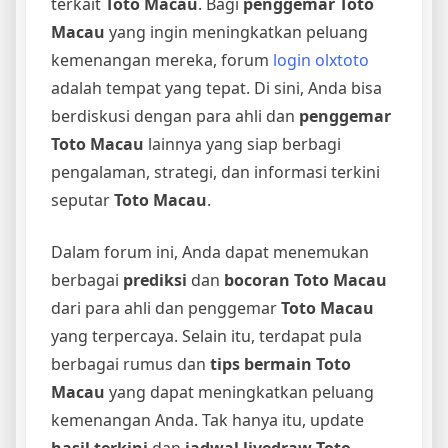
terkait
Toto Macau
. Bagi
penggemar Toto
Macau
yang ingin meningkatkan peluang
kemenangan mereka, forum
login olxtoto
adalah tempat yang tepat. Di sini, Anda bisa
berdiskusi dengan para ahli dan
penggemar
Toto Macau
lainnya yang siap berbagi
pengalaman, strategi, dan informasi terkini
seputar
Toto Macau
.
Dalam forum ini, Anda dapat menemukan
berbagai
prediksi
dan
bocoran Toto Macau
dari para ahli dan penggemar
Toto Macau
yang terpercaya. Selain itu, terdapat pula
berbagai rumus dan
tips
bermain Toto
Macau
yang dapat meningkatkan peluang
kemenangan Anda. Tak hanya itu, update
hasil terkini
dan
jadwal livedraw Toto