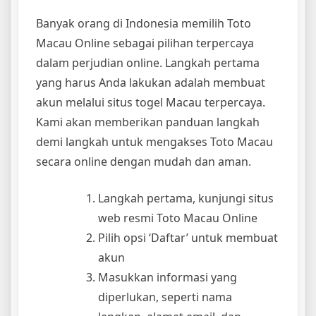
Banyak orang di Indonesia memilih Toto
Macau Online sebagai pilihan terpercaya
dalam perjudian online. Langkah pertama
yang harus Anda lakukan adalah membuat
akun melalui situs togel Macau terpercaya.
Kami akan memberikan panduan langkah
demi langkah untuk mengakses Toto Macau
secara online dengan mudah dan aman.
Langkah pertama, kunjungi situs
web resmi Toto Macau Online
Pilih opsi ‘Daftar’ untuk membuat
akun
Masukkan informasi yang
diperlukan, seperti nama