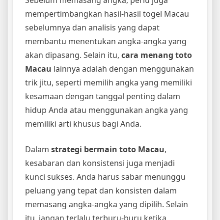
mempertimbangkan hasil-hasil togel Macau
sebelumnya dan analisis yang dapat
membantu menentukan angka-angka yang
akan dipasang. Selain itu,
cara menang toto
Macau
lainnya adalah dengan menggunakan
trik jitu, seperti memilih angka yang memiliki
kesamaan dengan tanggal penting dalam
hidup Anda atau menggunakan angka yang
memiliki arti khusus bagi Anda.
Dalam
strategi bermain toto Macau
,
kesabaran dan konsistensi juga menjadi
kunci sukses. Anda harus sabar menunggu
peluang yang tepat dan konsisten dalam
memasang angka-angka yang dipilih. Selain
itu, jangan terlalu terburu-buru ketika