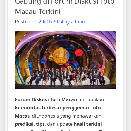
Gabung di Forum Diskusi Toto
Mudah
|
Macau Terkini
Bermain
Posted on
29/01/2024
by
admin
Cepat
&
Aman
Forum Diskusi Toto Macau
merupakan
komunitas terbesar
penggemar Toto
Macau
di Indonesia yang menawarkan
prediksi
,
tips
, dan update
hasil terkini