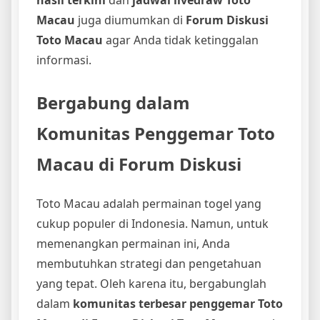
Macau
juga diumumkan di
Forum Diskusi
Toto Macau
agar Anda tidak ketinggalan
informasi.
Bergabung dalam
Komunitas Penggemar Toto
Macau di Forum Diskusi
Toto Macau adalah permainan togel yang
cukup populer di Indonesia. Namun, untuk
memenangkan permainan ini, Anda
membutuhkan strategi dan pengetahuan
yang tepat. Oleh karena itu, bergabunglah
dalam
komunitas terbesar penggemar Toto