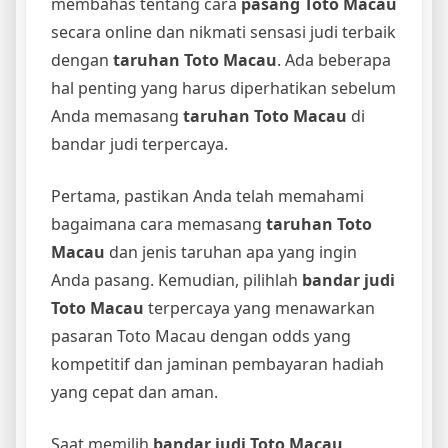
membahas tentang cara
pasang Toto Macau
secara online dan nikmati sensasi judi terbaik
dengan
taruhan Toto Macau
. Ada beberapa
hal penting yang harus diperhatikan sebelum
Anda memasang
taruhan Toto Macau
di
bandar judi terpercaya.
Pertama, pastikan Anda telah memahami
bagaimana cara memasang
taruhan Toto
Macau
dan jenis taruhan apa yang ingin
Anda pasang. Kemudian, pilihlah
bandar judi
Toto Macau
terpercaya yang menawarkan
pasaran Toto Macau dengan odds yang
kompetitif dan jaminan pembayaran hadiah
yang cepat dan aman.
Saat memilih
bandar judi Toto Macau
,