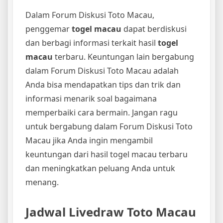
Dalam Forum Diskusi Toto Macau,
penggemar
togel macau
dapat berdiskusi
dan berbagi informasi terkait hasil
togel
macau
terbaru. Keuntungan lain bergabung
dalam Forum Diskusi Toto Macau adalah
Anda bisa mendapatkan tips dan trik dan
informasi menarik soal bagaimana
memperbaiki cara bermain. Jangan ragu
untuk bergabung dalam Forum Diskusi Toto
Macau jika Anda ingin mengambil
keuntungan dari hasil togel macau terbaru
dan meningkatkan peluang Anda untuk
menang.
Jadwal Livedraw Toto Macau