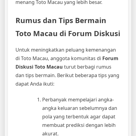
menang Toto Macau yang lebih besar.
Rumus dan Tips Bermain
Toto Macau di Forum Diskusi
Untuk meningkatkan peluang kemenangan
di Toto Macau, anggota komunitas di
Forum
Diskusi Toto Macau
turut berbagi rumus
dan tips bermain. Berikut beberapa tips yang
dapat Anda ikuti:
Perbanyak mempelajari angka-
angka keluaran sebelumnya dan
pola yang terbentuk agar dapat
membuat prediksi dengan lebih
akurat.