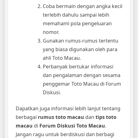
Coba bermain dengan angka kecil
terlebih dahulu sampai lebih
memahami pola pengeluaran
nomor.
Gunakan rumus-rumus tertentu
yang biasa digunakan oleh para
ahli Toto Macau.
Perbanyak bertukar informasi
dan pengalaman dengan sesama
penggemar Toto Macau di Forum
Diskusi.
Dapatkan juga informasi lebih lanjut tentang
berbagai
rumus toto macau
dan
tips toto
macau
di
Forum Diskusi Toto Macau
.
Jangan ragu untuk berdiskusi dan berbagi