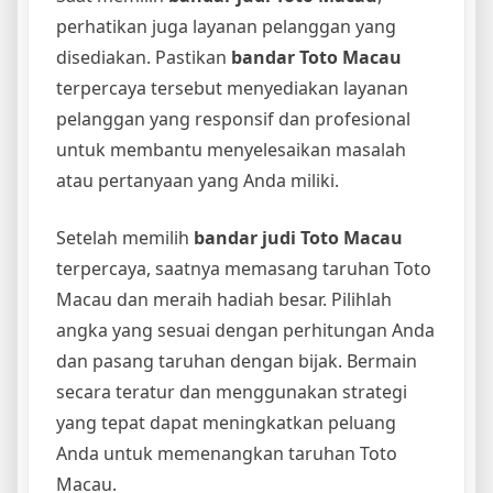
perhatikan juga layanan pelanggan yang
disediakan. Pastikan
bandar Toto Macau
terpercaya tersebut menyediakan layanan
pelanggan yang responsif dan profesional
untuk membantu menyelesaikan masalah
atau pertanyaan yang Anda miliki.
Setelah memilih
bandar judi Toto Macau
terpercaya, saatnya memasang taruhan Toto
Macau dan meraih hadiah besar. Pilihlah
angka yang sesuai dengan perhitungan Anda
dan pasang taruhan dengan bijak. Bermain
secara teratur dan menggunakan strategi
yang tepat dapat meningkatkan peluang
Anda untuk memenangkan taruhan Toto
Macau.