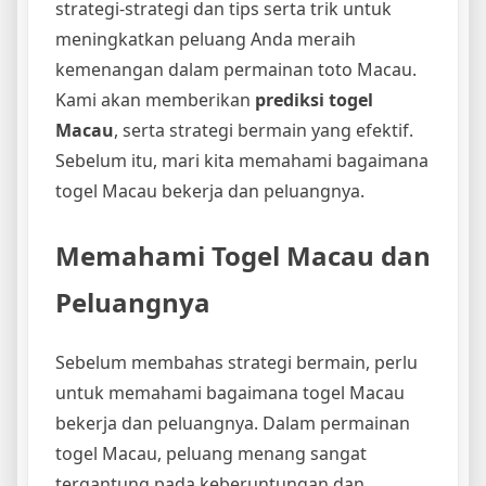
strategi-strategi dan tips serta trik untuk
meningkatkan peluang Anda meraih
kemenangan dalam permainan toto Macau.
Kami akan memberikan
prediksi togel
Macau
, serta strategi bermain yang efektif.
Sebelum itu, mari kita memahami bagaimana
togel Macau bekerja dan peluangnya.
Memahami Togel Macau dan
Peluangnya
Sebelum membahas strategi bermain, perlu
untuk memahami bagaimana togel Macau
bekerja dan peluangnya. Dalam permainan
togel Macau, peluang menang sangat
tergantung pada keberuntungan dan