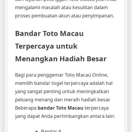
mengalami masalah atau kesulitan dalam
proses pembuatan akun atau penyimpanan.
Bandar Toto Macau
Terpercaya untuk
Menangkan Hadiah Besar
Bagi para penggemar Toto Macau Online,
memilih bandar togel terpercaya adalah hal
yang sangat penting untuk meningkatkan
peluang menang dan meraih hadiah besar.
Beberapa
bandar Toto Macau
terpercaya
yang dapat Anda pertimbangkan antara lain:
Bandar A