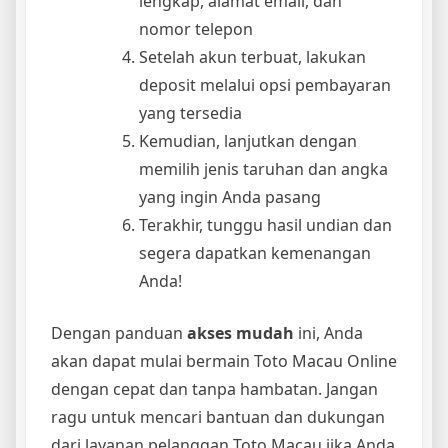
lengkap, alamat email, dan
nomor telepon
Setelah akun terbuat, lakukan
deposit melalui opsi pembayaran
yang tersedia
Kemudian, lanjutkan dengan
memilih jenis taruhan dan angka
yang ingin Anda pasang
Terakhir, tunggu hasil undian dan
segera dapatkan kemenangan
Anda!
Dengan panduan
akses mudah
ini, Anda
akan dapat mulai bermain Toto Macau Online
dengan cepat dan tanpa hambatan. Jangan
ragu untuk mencari bantuan dan dukungan
dari layanan pelanggan Toto Macau jika Anda