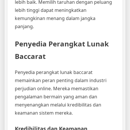
lebih baik. Memilih taruhan dengan peluang
lebih tinggi dapat meningkatkan
kemungkinan menang dalam jangka
panjang.
Penyedia Perangkat Lunak
Baccarat
Penyedia perangkat lunak baccarat
memainkan peran penting dalam industri
perjudian online. Mereka memastikan
pengalaman bermain yang aman dan
menyenangkan melalui kredibilitas dan
keamanan sistem mereka.
Kredibilitas dan Keamanan