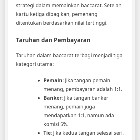
strategi dalam memainkan baccarat. Setelah
kartu ketiga dibagikan, pemenang
ditentukan berdasarkan nilai tertinggi.
Taruhan dan Pembayaran
Taruhan dalam baccarat terbagi menjadi tiga
kategori utama:
Pemain
: Jika tangan pemain
menang, pembayaran adalah 1:1.
Banker
: Jika tangan banker
menang, pemain juga
mendapatkan 1:1, namun ada
komisi 5%.
Tie
: Jika kedua tangan selesai seri,