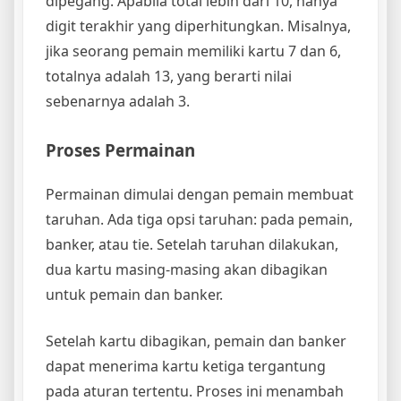
dipegang. Apabila total lebih dari 10, hanya
digit terakhir yang diperhitungkan. Misalnya,
jika seorang pemain memiliki kartu 7 dan 6,
totalnya adalah 13, yang berarti nilai
sebenarnya adalah 3.
Proses Permainan
Permainan dimulai dengan pemain membuat
taruhan. Ada tiga opsi taruhan: pada pemain,
banker, atau tie. Setelah taruhan dilakukan,
dua kartu masing-masing akan dibagikan
untuk pemain dan banker.
Setelah kartu dibagikan, pemain dan banker
dapat menerima kartu ketiga tergantung
pada aturan tertentu. Proses ini menambah