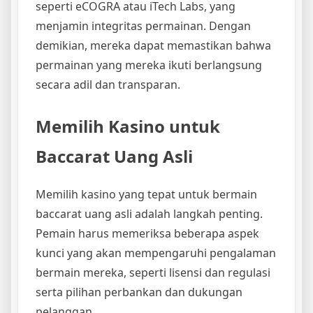
seperti eCOGRA atau iTech Labs, yang
menjamin integritas permainan. Dengan
demikian, mereka dapat memastikan bahwa
permainan yang mereka ikuti berlangsung
secara adil dan transparan.
Memilih Kasino untuk
Baccarat Uang Asli
Memilih kasino yang tepat untuk bermain
baccarat uang asli adalah langkah penting.
Pemain harus memeriksa beberapa aspek
kunci yang akan mempengaruhi pengalaman
bermain mereka, seperti lisensi dan regulasi
serta pilihan perbankan dan dukungan
pelanggan.