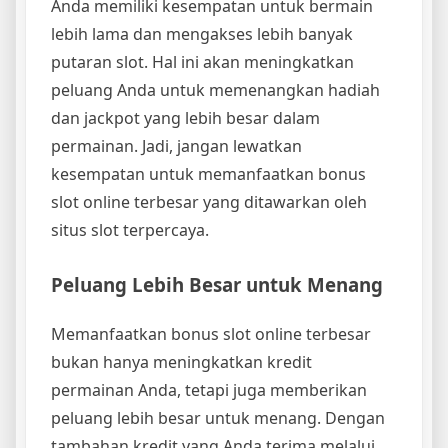
Anda memiliki kesempatan untuk bermain
lebih lama dan mengakses lebih banyak
putaran slot. Hal ini akan meningkatkan
peluang Anda untuk memenangkan hadiah
dan jackpot yang lebih besar dalam
permainan. Jadi, jangan lewatkan
kesempatan untuk memanfaatkan bonus
slot online terbesar yang ditawarkan oleh
situs slot terpercaya.
Peluang Lebih Besar untuk Menang
Memanfaatkan bonus slot online terbesar
bukan hanya meningkatkan kredit
permainan Anda, tetapi juga memberikan
peluang lebih besar untuk menang. Dengan
tambahan kredit yang Anda terima melalui