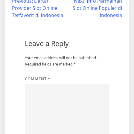
Post
Previous:
Daftar
Next:
Info Permainan
Provider Slot Online
Slot Online Populer di
navigation
Terfavorit di Indonesia
Indonesia
Leave a Reply
Your email address will not be published.
Required fields are marked
*
COMMENT
*