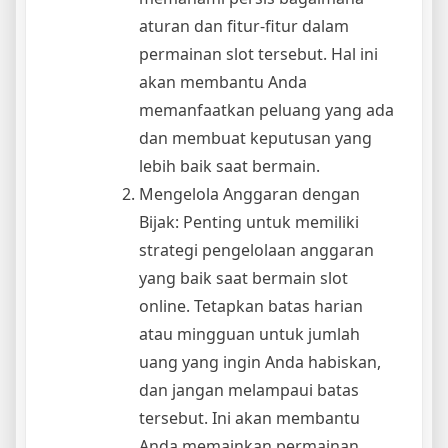
aturan dan fitur-fitur dalam
permainan slot tersebut. Hal ini
akan membantu Anda
memanfaatkan peluang yang ada
dan membuat keputusan yang
lebih baik saat bermain.
Mengelola Anggaran dengan
Bijak: Penting untuk memiliki
strategi pengelolaan anggaran
yang baik saat bermain slot
online. Tetapkan batas harian
atau mingguan untuk jumlah
uang yang ingin Anda habiskan,
dan jangan melampaui batas
tersebut. Ini akan membantu
Anda memainkan permainan