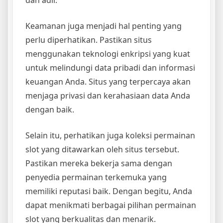
Keamanan juga menjadi hal penting yang
perlu diperhatikan. Pastikan situs
menggunakan teknologi enkripsi yang kuat
untuk melindungi data pribadi dan informasi
keuangan Anda. Situs yang terpercaya akan
menjaga privasi dan kerahasiaan data Anda
dengan baik.
Selain itu, perhatikan juga koleksi permainan
slot yang ditawarkan oleh situs tersebut.
Pastikan mereka bekerja sama dengan
penyedia permainan terkemuka yang
memiliki reputasi baik. Dengan begitu, Anda
dapat menikmati berbagai pilihan permainan
slot yang berkualitas dan menarik.