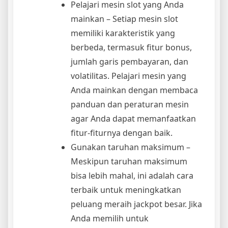
Pelajari mesin slot yang Anda
mainkan – Setiap mesin slot
memiliki karakteristik yang
berbeda, termasuk fitur bonus,
jumlah garis pembayaran, dan
volatilitas. Pelajari mesin yang
Anda mainkan dengan membaca
panduan dan peraturan mesin
agar Anda dapat memanfaatkan
fitur-fiturnya dengan baik.
Gunakan taruhan maksimum –
Meskipun taruhan maksimum
bisa lebih mahal, ini adalah cara
terbaik untuk meningkatkan
peluang meraih jackpot besar. Jika
Anda memilih untuk