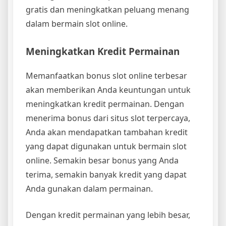
gratis dan meningkatkan peluang menang
dalam bermain slot online.
Meningkatkan Kredit Permainan
Memanfaatkan bonus slot online terbesar
akan memberikan Anda keuntungan untuk
meningkatkan kredit permainan. Dengan
menerima bonus dari situs slot terpercaya,
Anda akan mendapatkan tambahan kredit
yang dapat digunakan untuk bermain slot
online. Semakin besar bonus yang Anda
terima, semakin banyak kredit yang dapat
Anda gunakan dalam permainan.
Dengan kredit permainan yang lebih besar,