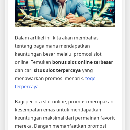
Dalam artikel ini, kita akan membahas
tentang bagaimana mendapatkan
keuntungan besar melalui promosi slot
online. Temukan
bonus slot online terbesar
dan cari
situs slot terpercaya
yang
menawarkan promosi menarik.
togel
terpercaya
Bagi pecinta slot online, promosi merupakan
kesempatan emas untuk mendapatkan
keuntungan maksimal dari permainan favorit
mereka. Dengan memanfaatkan promosi