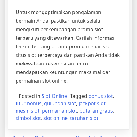
Untuk mengoptimalkan pengalaman
bermain Anda, pastikan untuk selalu
mengikuti perkembangan promo slot
terbaru yang ditawarkan. Carilah informasi
terkini tentang promo-promo menarik di
situs slot terpercaya dan pastikan Anda tidak
melewatkan kesempatan untuk
mendapatkan keuntungan maksimal dari
permainan slot online.
Posted in
Slot Online
Tagged
bonus slot
,
fitur bonus
,
gulungan slot
,
jackpot slot
,
mesin slot
,
permainan slot
,
putaran gratis
,
simbol slot
,
slot online
,
taruhan slot