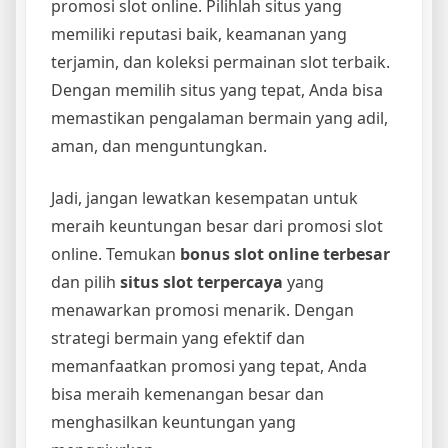
promosi slot online. Pilihlah situs yang
memiliki reputasi baik, keamanan yang
terjamin, dan koleksi permainan slot terbaik.
Dengan memilih situs yang tepat, Anda bisa
memastikan pengalaman bermain yang adil,
aman, dan menguntungkan.
Jadi, jangan lewatkan kesempatan untuk
meraih keuntungan besar dari promosi slot
online. Temukan
bonus slot online terbesar
dan pilih
situs slot terpercaya
yang
menawarkan promosi menarik. Dengan
strategi bermain yang efektif dan
memanfaatkan promosi yang tepat, Anda
bisa meraih kemenangan besar dan
menghasilkan keuntungan yang