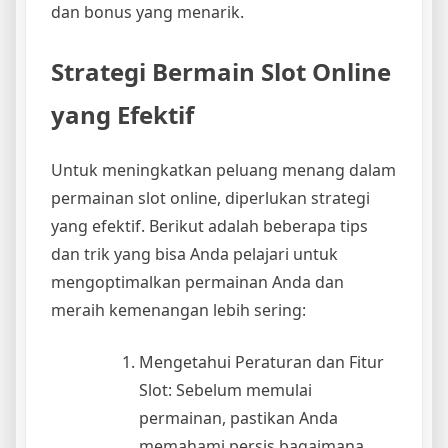
dan bonus yang menarik.
Strategi Bermain Slot Online
yang Efektif
Untuk meningkatkan peluang menang dalam
permainan slot online, diperlukan strategi
yang efektif. Berikut adalah beberapa tips
dan trik yang bisa Anda pelajari untuk
mengoptimalkan permainan Anda dan
meraih kemenangan lebih sering:
Mengetahui Peraturan dan Fitur
Slot: Sebelum memulai
permainan, pastikan Anda
memahami persis bagaimana