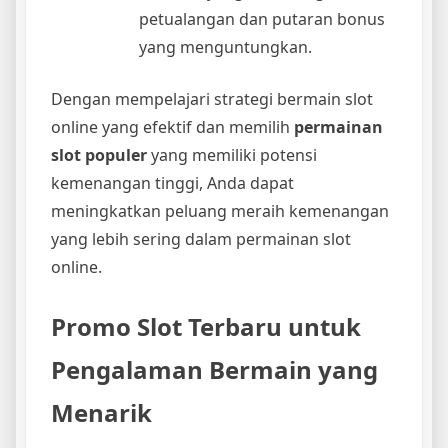
petualangan dan putaran bonus
yang menguntungkan.
Dengan mempelajari strategi bermain slot
online yang efektif dan memilih
permainan
slot populer
yang memiliki potensi
kemenangan tinggi, Anda dapat
meningkatkan peluang meraih kemenangan
yang lebih sering dalam permainan slot
online.
Promo Slot Terbaru untuk
Pengalaman Bermain yang
Menarik