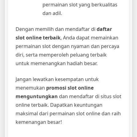
permainan slot yang berkualitas
dan adil.
Dengan memilih dan mendaftar di
daftar
slot online terbaik
, Anda dapat memainkan
permainan slot dengan nyaman dan percaya
diri, serta memperoleh peluang terbaik
untuk memenangkan hadiah besar.
Jangan lewatkan kesempatan untuk
menemukan
promosi slot online
menguntungkan
dan mendaftar di situs slot
online terbaik. Dapatkan keuntungan
maksimal dari permainan slot online dan raih
kemenangan besar!