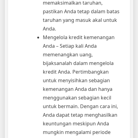
memaksimalkan taruhan,
pastikan Anda tetap dalam batas
taruhan yang masuk akal untuk
Anda.
Mengelola kredit kemenangan
Anda – Setiap kali Anda
memenangkan uang,
bijaksanalah dalam mengelola
kredit Anda. Pertimbangkan
untuk menyisihkan sebagian
kemenangan Anda dan hanya
menggunakan sebagian kecil
untuk bermain. Dengan cara ini,
Anda dapat tetap menghasilkan
keuntungan meskipun Anda
mungkin mengalami periode