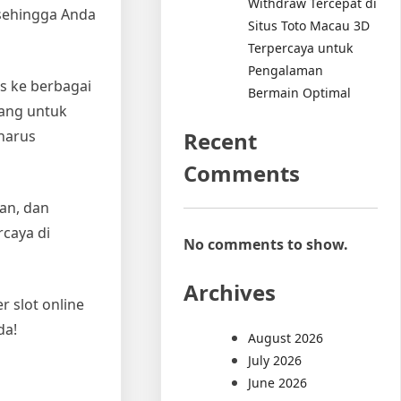
Withdraw Tercepat di
 sehingga Anda
Situs Toto Macau 3D
Terpercaya untuk
Pengalaman
s ke berbagai
Bermain Optimal
uang untuk
harus
Recent
Comments
an, dan
rcaya di
No comments to show.
Archives
 slot online
da!
August 2026
July 2026
June 2026