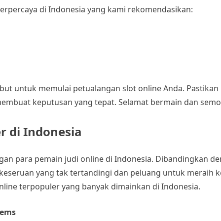
n terpercaya di Indonesia yang kami rekomendasikan:
sebut untuk memulai petualangan slot online Anda. Pastikan
 membuat keputusan yang tepat. Selamat bermain dan semo
r di Indonesia
angan para pemain judi online di Indonesia. Dibandingkan d
 keseruan yang tak tertandingi dan peluang untuk meraih
online terpopuler yang banyak dimainkan di Indonesia.
Gems