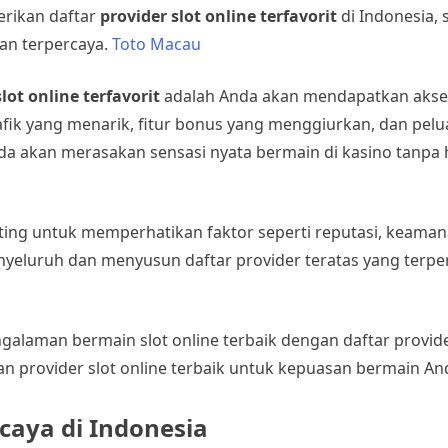
berikan daftar
provider slot online terfavorit
di Indonesia,
an terpercaya.
Toto Macau
lot online terfavorit
adalah Anda akan mendapatkan akse
fik yang menarik, fitur bonus yang menggiurkan, dan pel
a akan merasakan sensasi nyata bermain di kasino tanpa 
nting untuk memperhatikan faktor seperti reputasi, keaman
nyeluruh dan menyusun daftar provider teratas yang terpe
laman bermain slot online terbaik dengan daftar provider
kan provider slot online terbaik untuk kepuasan bermain An
rcaya di Indonesia