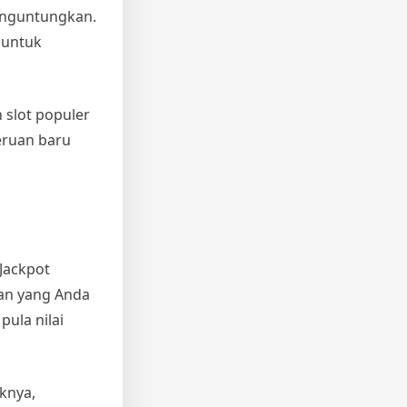
enguntungkan.
 untuk
 slot populer
seruan baru
 Jackpot
han yang Anda
ula nilai
knya,