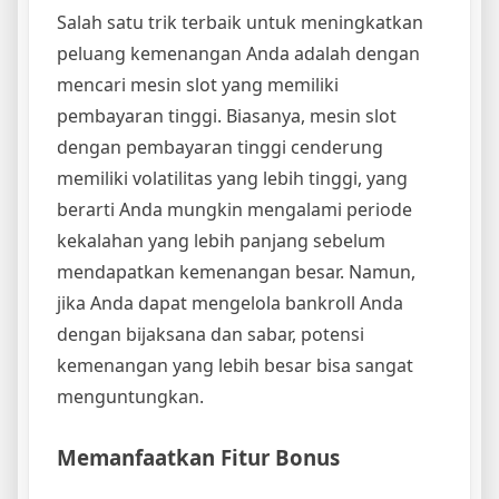
Salah satu trik terbaik untuk meningkatkan
peluang kemenangan Anda adalah dengan
mencari mesin slot yang memiliki
pembayaran tinggi. Biasanya, mesin slot
dengan pembayaran tinggi cenderung
memiliki volatilitas yang lebih tinggi, yang
berarti Anda mungkin mengalami periode
kekalahan yang lebih panjang sebelum
mendapatkan kemenangan besar. Namun,
jika Anda dapat mengelola bankroll Anda
dengan bijaksana dan sabar, potensi
kemenangan yang lebih besar bisa sangat
menguntungkan.
Memanfaatkan Fitur Bonus