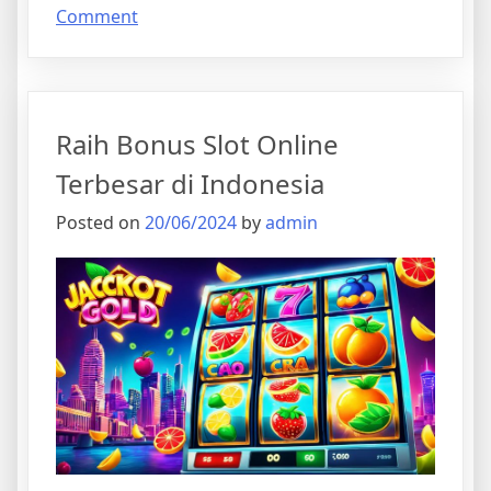
on
Comment
Tips
dan
Trik
Bermain
Raih Bonus Slot Online
Slot
Terbaik
Terbesar di Indonesia
Posted on
20/06/2024
by
admin