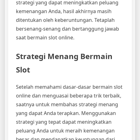
strategi yang dapat meningkatkan peluang
kemenangan Anda, hasil akhirnya masih
ditentukan oleh keberuntungan. Tetaplah
bersenang-senang dan bertanggung jawab
saat bermain slot online.
Strategi Menang Bermain
Slot
Setelah memahami dasar-dasar bermain slot
online dan menguasai beberapa trik terbaik,
saatnya untuk membahas strategi menang
yang dapat Anda terapkan. Menggunakan
strategi yang tepat dapat meningkatkan
peluang Anda untuk meraih kemenangan
besar dan mendapatkan keuntungan dari