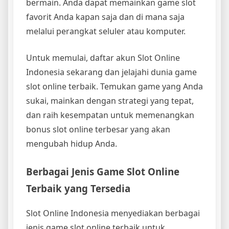
bermain. Anda dapat memainkan game slot
favorit Anda kapan saja dan di mana saja
melalui perangkat seluler atau komputer.
Untuk memulai, daftar akun Slot Online
Indonesia sekarang dan jelajahi dunia game
slot online terbaik. Temukan game yang Anda
sukai, mainkan dengan strategi yang tepat,
dan raih kesempatan untuk memenangkan
bonus slot online terbesar yang akan
mengubah hidup Anda.
Berbagai Jenis Game Slot Online
Terbaik yang Tersedia
Slot Online Indonesia menyediakan berbagai
jenis game slot online terbaik untuk