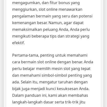
mengagumkan, dan fitur bonus yang
menggiurkan, slot online menawarkan
pengalaman bermain yang seru dan potensi
kemenangan besar. Namun, agar dapat
memaksimalkan peluang Anda, Anda perlu
mengikuti beberapa tips dan strategi yang
efektif.
Pertama-tama, penting untuk memahami
cara bermain slot online dengan benar. Anda
perlu belajar memilih mesin slot yang tepat
dan memahami simbol-simbol penting yang
ada. Selain itu, mengatur taruhan dengan
bijak juga menjadi kunci kesuksesan Anda.
Dalam panduan ini, kami akan membahas
langkah-langkah dasar serta trik-trik jitu