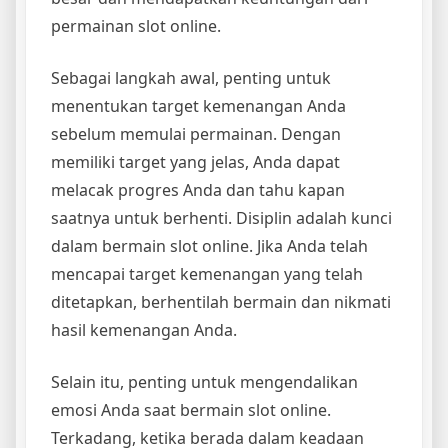
permainan slot online.
Sebagai langkah awal, penting untuk
menentukan target kemenangan Anda
sebelum memulai permainan. Dengan
memiliki target yang jelas, Anda dapat
melacak progres Anda dan tahu kapan
saatnya untuk berhenti. Disiplin adalah kunci
dalam bermain slot online. Jika Anda telah
mencapai target kemenangan yang telah
ditetapkan, berhentilah bermain dan nikmati
hasil kemenangan Anda.
Selain itu, penting untuk mengendalikan
emosi Anda saat bermain slot online.
Terkadang, ketika berada dalam keadaan