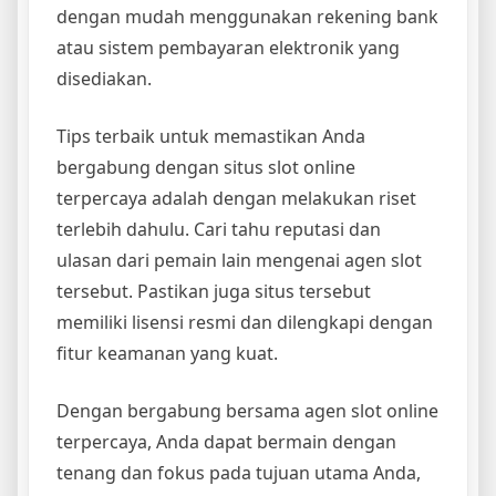
dengan mudah menggunakan rekening bank
atau sistem pembayaran elektronik yang
disediakan.
Tips terbaik untuk memastikan Anda
bergabung dengan situs slot online
terpercaya adalah dengan melakukan riset
terlebih dahulu. Cari tahu reputasi dan
ulasan dari pemain lain mengenai agen slot
tersebut. Pastikan juga situs tersebut
memiliki lisensi resmi dan dilengkapi dengan
fitur keamanan yang kuat.
Dengan bergabung bersama agen slot online
terpercaya, Anda dapat bermain dengan
tenang dan fokus pada tujuan utama Anda,