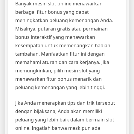
Banyak mesin slot online menawarkan
berbagai fitur bonus yang dapat
meningkatkan peluang kemenangan Anda.
Misalnya, putaran gratis atau permainan
bonus interaktif yang menawarkan
kesempatan untuk memenangkan hadiah
tambahan. Manfaatkan fitur ini dengan
memahami aturan dan cara kerjanya. Jika
memungkinkan, pilih mesin slot yang
menawarkan fitur bonus menarik dan
peluang kemenangan yang lebih tinggi.
Jika Anda menerapkan tips dan trik tersebut
dengan bijaksana, Anda akan memiliki
peluang yang lebih baik dalam bermain slot
online. Ingatlah bahwa meskipun ada