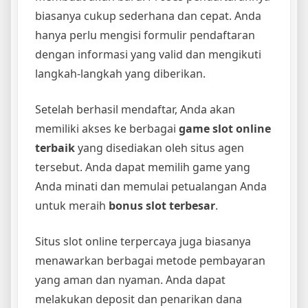
biasanya cukup sederhana dan cepat. Anda
hanya perlu mengisi formulir pendaftaran
dengan informasi yang valid dan mengikuti
langkah-langkah yang diberikan.
Setelah berhasil mendaftar, Anda akan
memiliki akses ke berbagai
game slot online
terbaik
yang disediakan oleh situs agen
tersebut. Anda dapat memilih game yang
Anda minati dan memulai petualangan Anda
untuk meraih
bonus slot terbesar
.
Situs slot online terpercaya juga biasanya
menawarkan berbagai metode pembayaran
yang aman dan nyaman. Anda dapat
melakukan deposit dan penarikan dana