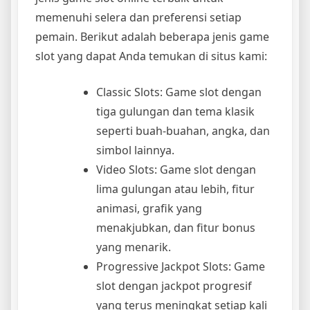
memenuhi selera dan preferensi setiap
pemain. Berikut adalah beberapa jenis game
slot yang dapat Anda temukan di situs kami:
Classic Slots: Game slot dengan
tiga gulungan dan tema klasik
seperti buah-buahan, angka, dan
simbol lainnya.
Video Slots: Game slot dengan
lima gulungan atau lebih, fitur
animasi, grafik yang
menakjubkan, dan fitur bonus
yang menarik.
Progressive Jackpot Slots: Game
slot dengan jackpot progresif
yang terus meningkat setiap kali