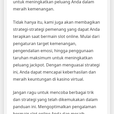
untuk meningkatkan peluang Anda dalam
meraih kemenangan.
Tidak hanya itu, kami juga akan membagikan
strategi-strategi pemenang yang dapat Anda
terapkan saat bermain slot online. Mulai dari
pengaturan target kemenangan,
pengendalian emosi, hingga penggunaan
taruhan maksimum untuk meningkatkan
peluang jackpot. Dengan menguasai strategi
ini, Anda dapat mencapai keberhasilan dan
meraih keuntungan di kasino virtual.
Jangan ragu untuk mencoba berbagai trik
dan strategi yang telah dikemukakan dalam
panduan ini. Mengoptimalkan pengalaman
bermain slot online Anda dan meraih