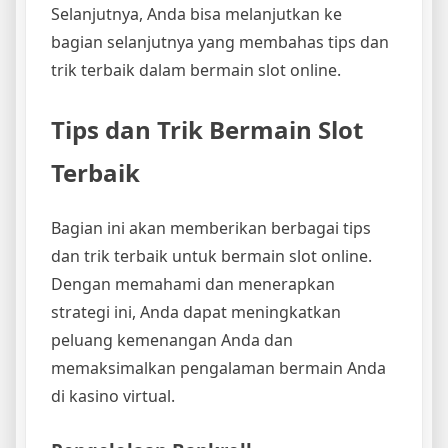
Selanjutnya, Anda bisa melanjutkan ke
bagian selanjutnya yang membahas tips dan
trik terbaik dalam bermain slot online.
Tips dan Trik Bermain Slot
Terbaik
Bagian ini akan memberikan berbagai tips
dan trik terbaik untuk bermain slot online.
Dengan memahami dan menerapkan
strategi ini, Anda dapat meningkatkan
peluang kemenangan Anda dan
memaksimalkan pengalaman bermain Anda
di kasino virtual.