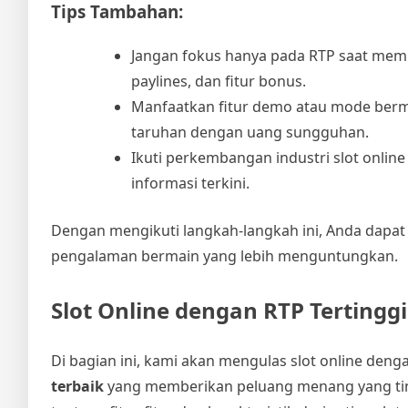
Tips Tambahan:
Jangan fokus hanya pada RTP saat memilih
paylines, dan fitur bonus.
Manfaatkan fitur demo atau mode berma
taruhan dengan uang sungguhan.
Ikuti perkembangan industri slot onlin
informasi terkini.
Dengan mengikuti langkah-langkah ini, Anda dapa
pengalaman bermain yang lebih menguntungkan.
Slot Online dengan RTP Tertinggi
Di bagian ini, kami akan mengulas slot online den
terbaik
yang memberikan peluang menang yang ting