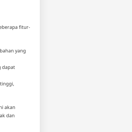
berapa fitur-
mbahan yang
g dapat
tinggi,
ni akan
jak dan