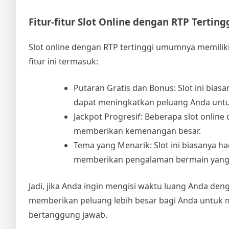
Fitur-fitur Slot Online dengan RTP Terting
Slot online dengan RTP tertinggi umumnya memilik
fitur ini termasuk:
Putaran Gratis dan Bonus: Slot ini bia
dapat meningkatkan peluang Anda unt
Jackpot Progresif: Beberapa slot onlin
memberikan kemenangan besar.
Tema yang Menarik: Slot ini biasanya ha
memberikan pengalaman bermain yang
Jadi, jika Anda ingin mengisi waktu luang Anda denga
memberikan peluang lebih besar bagi Anda untuk m
bertanggung jawab.