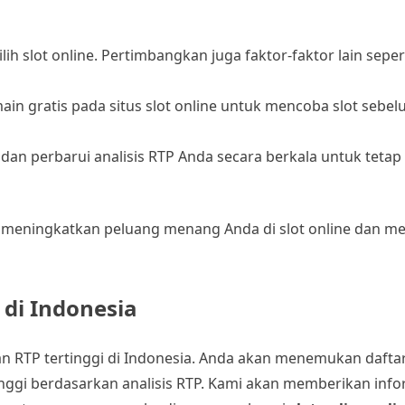
 slot online. Pertimbangkan juga faktor-faktor lain seperti 
in gratis pada situs slot online untuk mencoba slot seb
e dan perbarui analisis RTP Anda secara berkala untuk tet
t meningkatkan peluang menang Anda di slot online dan 
 di Indonesia
gan RTP tertinggi di Indonesia. Anda akan menemukan dafta
gi berdasarkan analisis RTP. Kami akan memberikan info