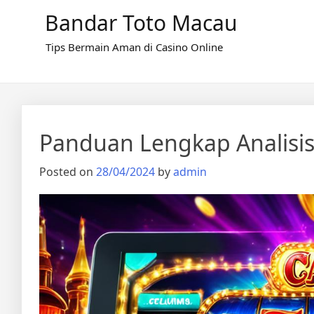
Skip
Bandar Toto Macau
to
content
Tips Bermain Aman di Casino Online
Panduan Lengkap Analisis
Posted on
28/04/2024
by
admin