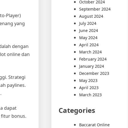
October 2024
September 2024
to-Player)
August 2024
menang yang
July 2024
June 2024
May 2024
April 2024
adalah dengan
March 2024
lot online dan
February 2024
January 2024
December 2023
gi. Strategi
May 2023
lah paylines.
April 2023
.
March 2023
da dapat
Categories
fitur bonus.
Baccarat Online