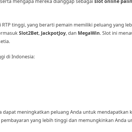
lot, serta mengapa mereka dianggap sebagai
slot online pali
 RTP tinggi, yang berarti pemain memiliki peluang yang leb
termasuk
Slot2Bet
,
JackpotJoy
, dan
MegaWin
. Slot ini me
etia.
gi di Indonesia:
Anda dapat meningkatkan peluang Anda untuk mendapatkan
si pembayaran yang lebih tinggi dan memungkinkan Anda u