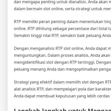
dan mengapa penting untuk dianalisis. Anda aka
dalam bermain slot online, serta strategi untuk mem
RTP memiliki peran penting dalam menentukan tin
online. RTP dihitung sebagai persentase dari tota
Semakin tinggi nilai RTP, semakin baik peluang 
Dengan menganalisis RTP slot online, Anda dapat 
menguntungkan. Dalam proses analisis, Anda akan 
mengidentifikasi slot dengan RTP tertinggi. Denga
peluang menang Anda dan mengoptimalkan penga
Strategi yang efektif dalam memilih slot dengan 
alat analisis RTP, dan mempelajari pola dan karakter
Anda dapat membuat keputusan yang lebih cerdas 
Langkah-langkah untuk Menganal