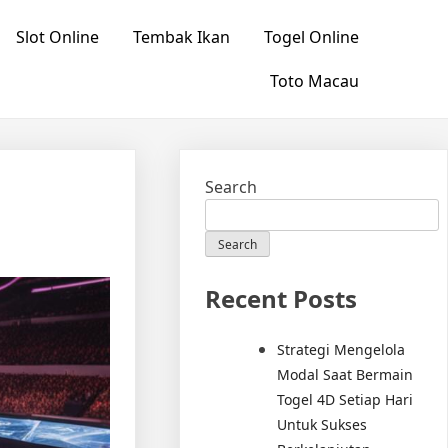
Slot Online
Tembak Ikan
Togel Online
Toto Macau
Search
Search
Recent Posts
Strategi Mengelola
Modal Saat Bermain
Togel 4D Setiap Hari
Untuk Sukses