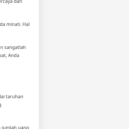
ercaya dan
a minati. Hal
n sangatlah
pat, Anda
ai taruhan
g
n jumlah uang