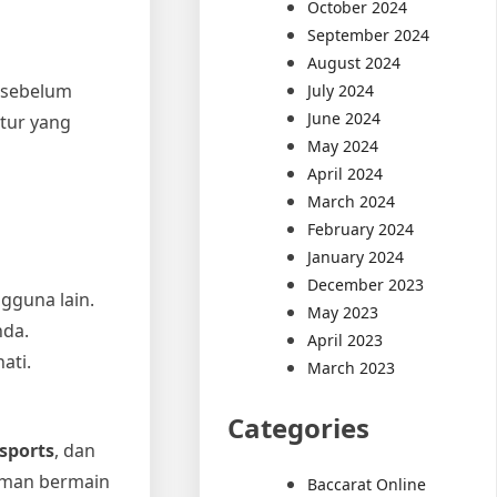
October 2024
September 2024
August 2024
r sebelum
July 2024
June 2024
tur yang
May 2024
April 2024
March 2024
February 2024
January 2024
December 2023
gguna lain.
May 2023
nda.
April 2023
ati.
March 2023
Categories
sports
, dan
laman bermain
Baccarat Online