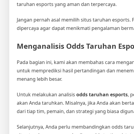
taruhan esports yang aman dan terpercaya.
Jangan pernah asal memilih situs taruhan esports.
dipercaya agar dapat menikmati pengalaman berma
Menganalisis Odds Taruhan Espo
Pada bagian ini, kami akan membahas cara mengan
untuk memprediksi hasil pertandingan dan menemp
menang lebih besar.
Untuk melakukan analisis
odds taruhan esports
, 
akan Anda taruhkan. Misalnya, jika Anda akan bert
dari tiap tim, pemain, dan strategi yang biasa digu
Selanjutnya, Anda perlu membandingkan odds taruh