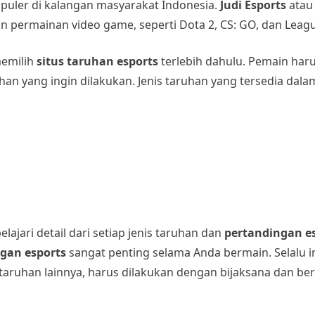
opuler di kalangan masyarakat Indonesia.
Judi Esports
ata
n permainan video game, seperti Dota 2, CS: GO, dan Leag
memilih
situs taruhan esports
terlebih dahulu. Pemain har
han yang ingin dilakukan. Jenis taruhan yang tersedia dala
jari detail dari setiap jenis taruhan dan
pertandingan e
gan esports
sangat penting selama Anda bermain. Selalu 
s taruhan lainnya, harus dilakukan dengan bijaksana dan b