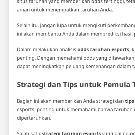
situs taruhan yang memberikan odds tertinggi, teta
aman untuk menempatkan taruhan Anda.
Selain itu, jangan lupa untuk mengikuti perkemban
ini akan membantu Anda dalam memprediksi hasil 
Dalam melakukan analisis
odds taruhan esports
, 
penting. Dengan memahami odds yang ditawarkan ol
dapat meningkatkan peluang kemenangan dalam ta
Strategi dan Tips untuk Pemula 
Bagian ini akan memberikan Anda strategi dan
tips
esports, penting untuk memahami bahwa taruhan
dipertaruhkan.
Salah satu
strategi taruhan esports
yang paling p