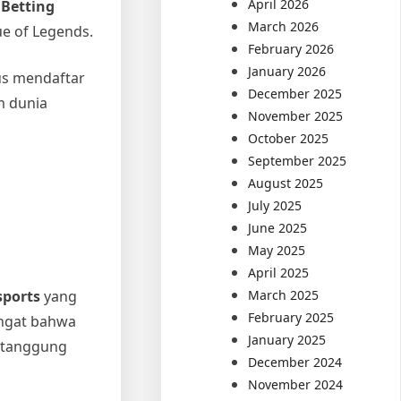
April 2026
u
Betting
March 2026
ue of Legends.
February 2026
January 2026
us mendaftar
December 2025
m dunia
November 2025
October 2025
September 2025
August 2025
July 2025
June 2025
May 2025
April 2025
sports
yang
March 2025
February 2025
ingat bahwa
January 2025
ertanggung
December 2024
November 2024