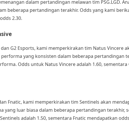
enangan dalam pertandingan melawan tim PSG.LGD. Anal
am beberapa pertandingan terakhir. Odds yang kami berik
odds 2.30.
nsive
 dan G2 Esports, kami memperkirakan tim Natus Vincere a
performa yang konsisten dalam beberapa pertandingan te
orma. Odds untuk Natus Vincere adalah 1.60, sementara 
 dan Fnatic, kami memperkirakan tim Sentinels akan menda
 yang luar biasa dalam beberapa pertandingan terakhir, 
 Sentinels adalah 1.50, sementara Fnatic mendapatkan odds