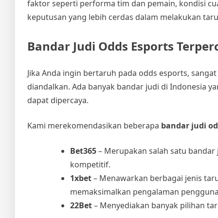
faktor seperti performa tim dan pemain, kondisi cu
keputusan yang lebih cerdas dalam melakukan tar
Bandar Judi Odds Esports Terper
Jika Anda ingin bertaruh pada odds esports, sanga
diandalkan. Ada banyak bandar judi di Indonesia 
dapat dipercaya.
Kami merekomendasikan beberapa
bandar judi od
Bet365
– Merupakan salah satu bandar j
kompetitif.
1xbet
– Menawarkan berbagai jenis taruh
memaksimalkan pengalaman pengguna
22Bet
– Menyediakan banyak pilihan ta