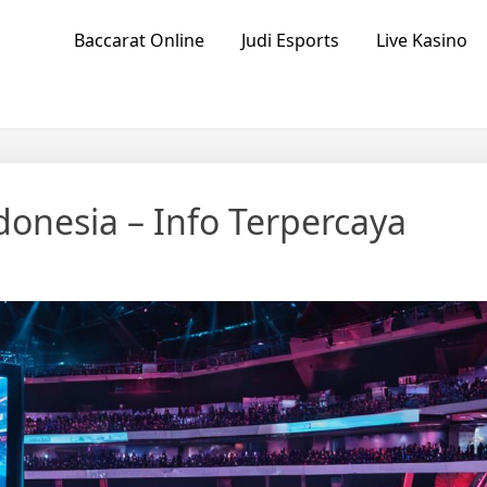
Baccarat Online
Judi Esports
Live Kasino
donesia – Info Terpercaya