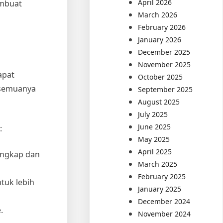
April 2026
embuat
March 2026
February 2026
January 2026
December 2025
November 2025
apat
October 2025
 semuanya
September 2025
August 2025
July 2025
June 2025
:
May 2025
April 2025
engkap dan
March 2025
February 2025
tuk lebih
January 2025
December 2024
.
November 2024