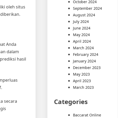
October 2024
ki oleh situs
September 2024
 diberikan.
August 2024
July 2024
June 2024
May 2024
April 2024
pat Anda
March 2024
uan dalam
February 2024
rediksi hasil
January 2024
December 2023
May 2023
emperluas
April 2023
f.
March 2023
Categories
ka secara
gis
Baccarat Online