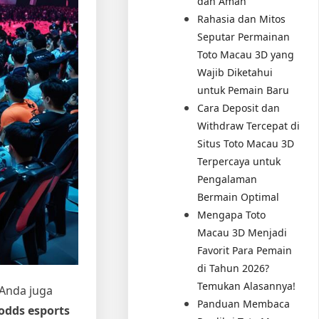
dan Aman
Rahasia dan Mitos
Seputar Permainan
Toto Macau 3D yang
Wajib Diketahui
untuk Pemain Baru
Cara Deposit dan
Withdraw Tercepat di
Situs Toto Macau 3D
Terpercaya untuk
Pengalaman
Bermain Optimal
Mengapa Toto
Macau 3D Menjadi
Favorit Para Pemain
di Tahun 2026?
Temukan Alasannya!
 Anda juga
Panduan Membaca
odds esports