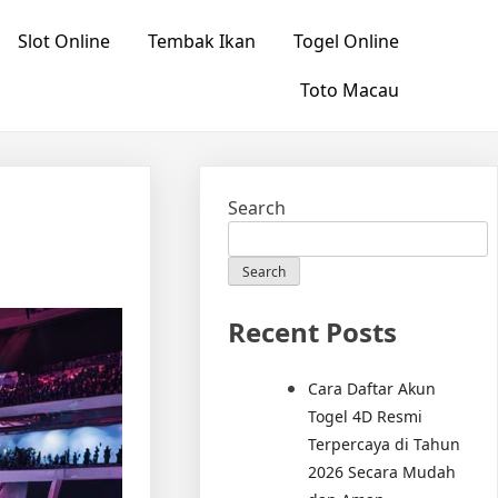
Slot Online
Tembak Ikan
Togel Online
Toto Macau
Search
Search
Recent Posts
Cara Daftar Akun
Togel 4D Resmi
Terpercaya di Tahun
2026 Secara Mudah