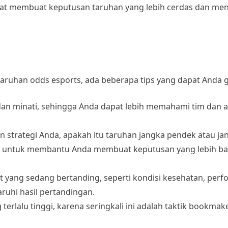
apat membuat keputusan taruhan yang lebih cerdas dan me
ruhan odds esports, ada beberapa tips yang dapat Anda 
dan minati, sehingga Anda dapat lebih memahami tim dan a
an strategi Anda, apakah itu taruhan jangka pendek atau ja
is untuk membantu Anda membuat keputusan yang lebih ba
et yang sedang bertanding, seperti kondisi kesehatan, perfo
ruhi hasil pertandingan.
terlalu tinggi, karena seringkali ini adalah taktik bookmak