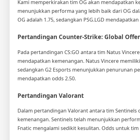
Kami memperkirakan tim OG akan mendapatkan kem
menunjukkan performa yang lebih baik dari OG dal
OG adalah 1.75, sedangkan PSG.LGD mendapatkan 
Pertandingan Counter-Strike: Global Offe
Pada pertandingan CS:GO antara tim Natus Vincere
mendapatkan kemenangan. Natus Vincere memiliki 
sedangkan G2 Esports menunjukkan penurunan perf
mendapatkan odds 2.50.
Pertandingan Valorant
Dalam pertandingan Valorant antara tim Sentinels
kemenangan. Sentinels telah menunjukkan performa
Fnatic mengalami sedikit kesulitan. Odds untuk tim