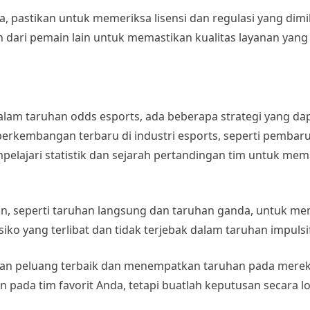
, pastikan untuk memeriksa lisensi dan regulasi yang dimili
san dari pemain lain untuk memastikan kualitas layanan yang
am taruhan odds esports, ada beberapa strategi yang da
erkembangan terbaru di industri esports, seperti pembar
lajari statistik dan sejarah pertandingan tim untuk memp
n, seperti taruhan langsung dan taruhan ganda, untuk m
o yang terlibat dan tidak terjebak dalam taruhan impulsi
engan peluang terbaik dan menempatkan taruhan pada mere
pada tim favorit Anda, tetapi buatlah keputusan secara lo