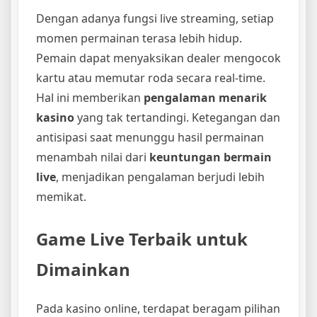
Dengan adanya fungsi live streaming, setiap
momen permainan terasa lebih hidup.
Pemain dapat menyaksikan dealer mengocok
kartu atau memutar roda secara real-time.
Hal ini memberikan
pengalaman menarik
kasino
yang tak tertandingi. Ketegangan dan
antisipasi saat menunggu hasil permainan
menambah nilai dari
keuntungan bermain
live
, menjadikan pengalaman berjudi lebih
memikat.
Game Live Terbaik untuk
Dimainkan
Pada kasino online, terdapat beragam pilihan