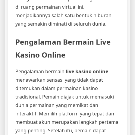
di ruang permainan virtual ini,
menjadikannya salah satu bentuk hiburan
yang semakin diminati di seluruh dunia.
Pengalaman Bermain Live
Kasino Online
Pengalaman bermain
live kasino online
menawarkan sensasi yang tidak dapat
ditemukan dalam permainan kasino
tradisional. Pemain diajak untuk memasuki
dunia permainan yang memikat dan
interaktif. Memilih platform yang tepat dan
membuat akun merupakan langkah pertama
yang penting. Setelah itu, pemain dapat