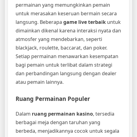
permainan yang memungkinkan pemain
untuk merasakan keseruan bermain secara
langsung. Beberapa
game live terbaik
untuk
dimainkan dikenal karena interaksi nyata dan
atmosfer yang mendebarkan, seperti
blackjack, roulette, baccarat, dan poker.
Setiap permainan menawarkan kesempatan
bagi pemain untuk terlibat dalam strategi
dan perbandingan langsung dengan dealer
atau pemain lainnya.
Ruang Permainan Populer
Dalam
ruang permainan kasino
, tersedia
berbagai meja dengan taruhan yang
berbeda, menjadikannya cocok untuk segala