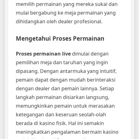
memilih permainan yang mereka sukai dan
mulai bergabung ke meja permainan yang
dihidangkan oleh dealer profesional.
Mengetahui Proses Permainan
Proses permainan live
dimulai dengan
pemilihan meja dan taruhan yang ingin
dipasang. Dengan antarmuka yang intuitif,
pemain dapat dengan mudah berinteraksi
dengan dealer dan pemain lainnya. Setiap
langkah permainan disiarkan langsung,
memungkinkan pemain untuk merasakan
ketegangan dan keseruan seolah-olah
berada di kasino fisik. Hal ini semakin
meningkatkan pengalaman bermain kasino