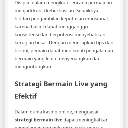
Disiplin dalam mengikuti rencana permainan
menjadi kunci keberhasilan. Sebaiknya
hindari pengambilan keputusan emosional,
karena hal ini dapat mengganggu
konsistensi dan berpotensi menyebabkan
kerugian besar. Dengan menerapkan tips dan
trik ini, pemain dapat menikmati pengalaman
bermain yang lebih menyenangkan dan
menguntungkan.
Strategi Bermain Live yang
Efektif
Dalam dunia kasino online, menguasai
strategi bermain live
dapat meningkatkan
pengalaman dan peluang sukses pemain.