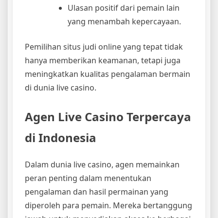
Ulasan positif dari pemain lain
yang menambah kepercayaan.
Pemilihan situs judi online yang tepat tidak
hanya memberikan keamanan, tetapi juga
meningkatkan kualitas pengalaman bermain
di dunia live casino.
Agen Live Casino Terpercaya
di Indonesia
Dalam dunia live casino, agen memainkan
peran penting dalam menentukan
pengalaman dan hasil permainan yang
diperoleh para pemain. Mereka bertanggung