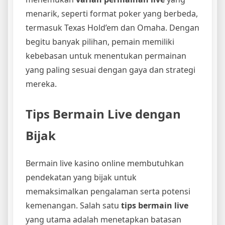
menarik, seperti format poker yang berbeda,
termasuk Texas Hold’em dan Omaha. Dengan
begitu banyak pilihan, pemain memiliki
kebebasan untuk menentukan permainan
yang paling sesuai dengan gaya dan strategi
mereka.
Tips Bermain Live dengan
Bijak
Bermain live kasino online membutuhkan
pendekatan yang bijak untuk
memaksimalkan pengalaman serta potensi
kemenangan. Salah satu
tips bermain live
yang utama adalah menetapkan batasan