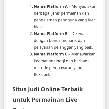
Nama Platform A
– Menyediakan
berbagai jenis permainan dan
pengalaman pengguna yang luar
biasa.
Nama Platform B
– Dikenal
dengan bonus menarik dan
pelayanan pelanggan yang baik.
Nama Platform C
– Menawarkan
keamanan tinggi dan berbagai
metode pembayaran yang
fleksibel.
Situs Judi Online Terbaik
untuk Permainan Live