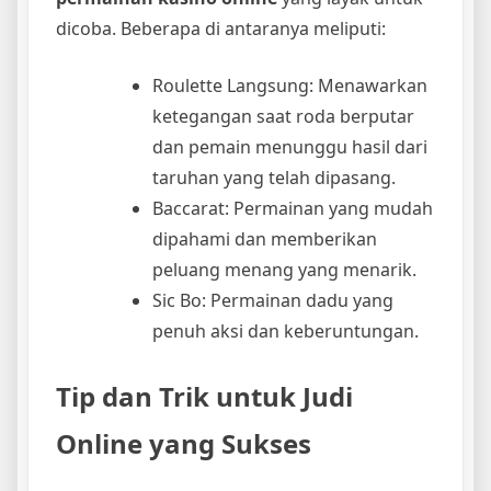
dicoba. Beberapa di antaranya meliputi:
Roulette Langsung: Menawarkan
ketegangan saat roda berputar
dan pemain menunggu hasil dari
taruhan yang telah dipasang.
Baccarat: Permainan yang mudah
dipahami dan memberikan
peluang menang yang menarik.
Sic Bo: Permainan dadu yang
penuh aksi dan keberuntungan.
Tip dan Trik untuk Judi
Online yang Sukses