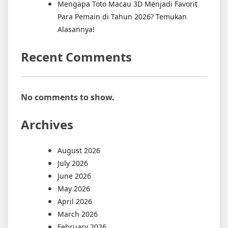
Mengapa Toto Macau 3D Menjadi Favorit
Para Pemain di Tahun 2026? Temukan
Alasannya!
Recent Comments
No comments to show.
Archives
August 2026
July 2026
June 2026
May 2026
April 2026
March 2026
February 2026