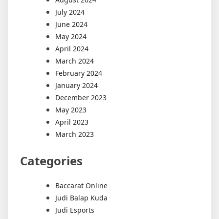
July 2024
June 2024
May 2024
April 2024
March 2024
February 2024
January 2024
December 2023
May 2023
April 2023
March 2023
Categories
Baccarat Online
Judi Balap Kuda
Judi Esports