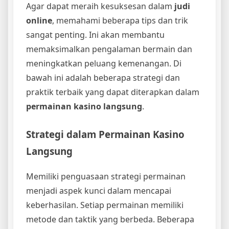
Agar dapat meraih kesuksesan dalam
judi
online
, memahami beberapa tips dan trik
sangat penting. Ini akan membantu
memaksimalkan pengalaman bermain dan
meningkatkan peluang kemenangan. Di
bawah ini adalah beberapa strategi dan
praktik terbaik yang dapat diterapkan dalam
permainan kasino langsung
.
Strategi dalam Permainan Kasino
Langsung
Memiliki penguasaan strategi permainan
menjadi aspek kunci dalam mencapai
keberhasilan. Setiap permainan memiliki
metode dan taktik yang berbeda. Beberapa