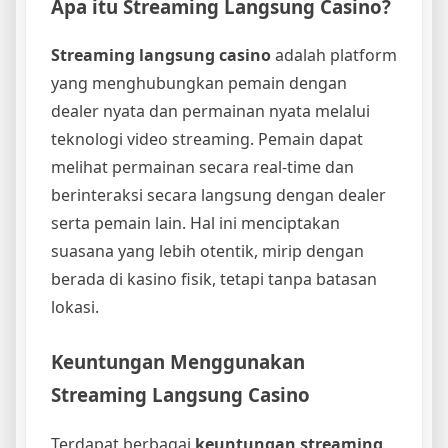
Apa itu Streaming Langsung Casino?
Streaming langsung casino
adalah platform
yang menghubungkan pemain dengan
dealer nyata dan permainan nyata melalui
teknologi video streaming. Pemain dapat
melihat permainan secara real-time dan
berinteraksi secara langsung dengan dealer
serta pemain lain. Hal ini menciptakan
suasana yang lebih otentik, mirip dengan
berada di kasino fisik, tetapi tanpa batasan
lokasi.
Keuntungan Menggunakan
Streaming Langsung Casino
Terdapat berbagai
keuntungan streaming