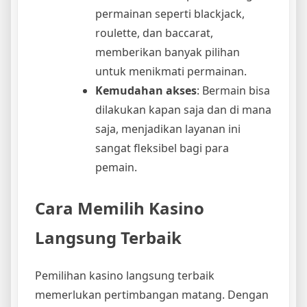
permainan seperti blackjack,
roulette, dan baccarat,
memberikan banyak pilihan
untuk menikmati permainan.
Kemudahan akses
: Bermain bisa
dilakukan kapan saja dan di mana
saja, menjadikan layanan ini
sangat fleksibel bagi para
pemain.
Cara Memilih Kasino
Langsung Terbaik
Pemilihan kasino langsung terbaik
memerlukan pertimbangan matang. Dengan