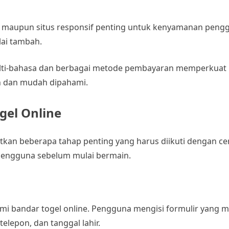
ile maupun situs responsif penting untuk kenyamanan peng
lai tambah.
lti-bahasa dan berbagai metode pembayaran memperkuat
an dan mudah dipahami.
gel Online
atkan beberapa tahap penting yang harus diikuti dengan ce
 pengguna sebelum mulai bermain.
mi bandar togel online. Pengguna mengisi formulir yang 
elepon, dan tanggal lahir.