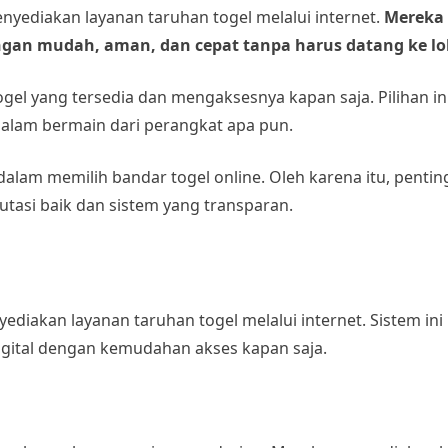
enyediakan layanan taruhan togel melalui internet.
Mereka
 mudah, aman, dan cepat tanpa harus datang ke loka
gel yang tersedia dan mengaksesnya kapan saja. Pilihan in
dalam bermain dari perangkat apa pun.
lam memilih bandar togel online. Oleh karena itu, pentin
utasi baik dan sistem yang transparan.
diakan layanan taruhan togel melalui internet. Sistem ini
ital dengan kemudahan akses kapan saja.