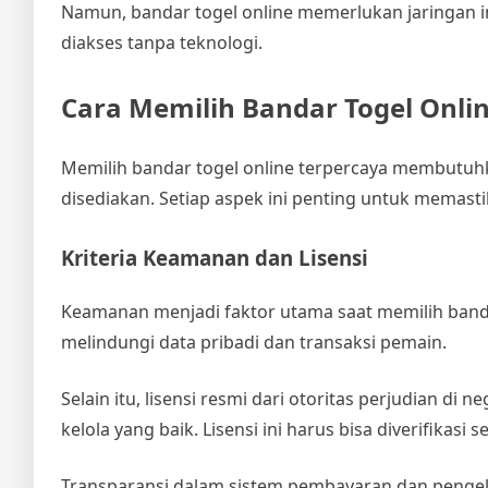
Namun, bandar togel online memerlukan jaringan i
diakses tanpa teknologi.
Cara Memilih Bandar Togel Onli
Memilih bandar togel online terpercaya membutuhk
disediakan. Setiap aspek ini penting untuk memas
Kriteria Keamanan dan Lisensi
Keamanan menjadi faktor utama saat memilih bandar
melindungi data pribadi dan transaksi pemain.
Selain itu, lisensi resmi dari otoritas perjudian di
kelola yang baik. Lisensi ini harus bisa diverifikasi s
Transparansi dalam sistem pembayaran dan pengelo