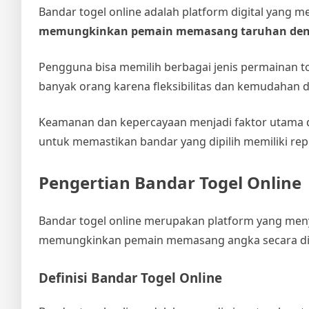
Bandar togel online adalah platform digital yang m
memungkinkan pemain memasang taruhan dengan
Pengguna bisa memilih berbagai jenis permainan to
banyak orang karena fleksibilitas dan kemudahan 
Keamanan dan kepercayaan menjadi faktor utama da
untuk memastikan bandar yang dipilih memiliki rep
Pengertian Bandar Togel Online
Bandar togel online merupakan platform yang menye
memungkinkan pemain memasang angka secara dig
Definisi Bandar Togel Online