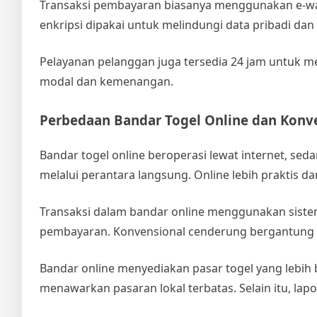
Transaksi pembayaran biasanya menggunakan e-wall
enkripsi dipakai untuk melindungi data pribadi dan
Pelayanan pelanggan juga tersedia 24 jam untuk 
modal dan kemenangan.
Perbedaan Bandar Togel Online dan Konv
Bandar togel online beroperasi lewat internet, s
melalui perantara langsung. Online lebih praktis 
Transaksi dalam bandar online menggunakan sistem
pembayaran. Konvensional cenderung bergantung p
Bandar online menyediakan pasar togel yang lebih
menawarkan pasaran lokal terbatas. Selain itu, lapo