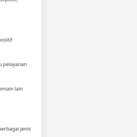
ositif
u pelayanan
emain lain
erbagai jenis