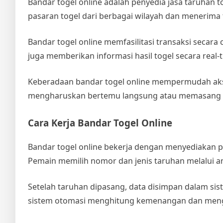
Bandar togel online adalah penyedia jasa taruhan 
pasaran togel dari berbagai wilayah dan menerima 
Bandar togel online memfasilitasi transaksi sec
juga memberikan informasi hasil togel secara real
Keberadaan bandar togel online mempermudah aks
mengharuskan bertemu langsung atau memasang 
Cara Kerja Bandar Togel Online
Bandar togel online bekerja dengan menyediakan pl
Pemain memilih nomor dan jenis taruhan melalui an
Setelah taruhan dipasang, data disimpan dalam sist
sistem otomasi menghitung kemenangan dan meng