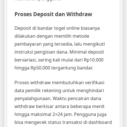
Proses Deposit dan Withdraw
Deposit di bandar togel online biasanya
dilakukan dengan memilih metode
pembayaran yang tersedia, lalu mengikuti
instruksi pengisian dana. Minimal deposit
bervariasi, sering kali mulai dari Rp10.000
hingga Rp50.000 tergantung bandar.
Proses withdraw membutuhkan verifikasi
data pemilik rekening untuk menghindari
penyalahgunaan. Waktu pencairan dana
withdraw berkisar antara beberapa menit
hingga maksimal 2×24 jam. Pengguna juga
bisa mengecek status transaksi di dashboard