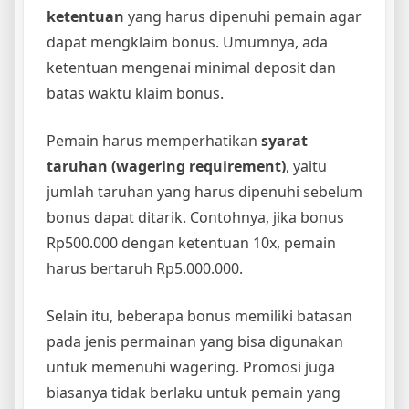
ketentuan
yang harus dipenuhi pemain agar
dapat mengklaim bonus. Umumnya, ada
ketentuan mengenai minimal deposit dan
batas waktu klaim bonus.
Pemain harus memperhatikan
syarat
taruhan (wagering requirement)
, yaitu
jumlah taruhan yang harus dipenuhi sebelum
bonus dapat ditarik. Contohnya, jika bonus
Rp500.000 dengan ketentuan 10x, pemain
harus bertaruh Rp5.000.000.
Selain itu, beberapa bonus memiliki batasan
pada jenis permainan yang bisa digunakan
untuk memenuhi wagering. Promosi juga
biasanya tidak berlaku untuk pemain yang