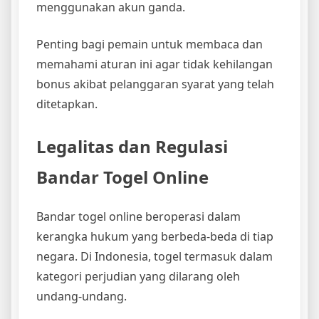
menggunakan akun ganda.
Penting bagi pemain untuk membaca dan
memahami aturan ini agar tidak kehilangan
bonus akibat pelanggaran syarat yang telah
ditetapkan.
Legalitas dan Regulasi
Bandar Togel Online
Bandar togel online beroperasi dalam
kerangka hukum yang berbeda-beda di tiap
negara. Di Indonesia, togel termasuk dalam
kategori perjudian yang dilarang oleh
undang-undang.