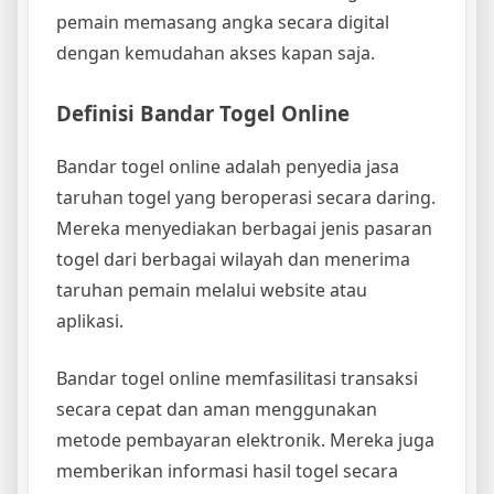
pemain memasang angka secara digital
dengan kemudahan akses kapan saja.
Definisi Bandar Togel Online
Bandar togel online adalah penyedia jasa
taruhan togel yang beroperasi secara daring.
Mereka menyediakan berbagai jenis pasaran
togel dari berbagai wilayah dan menerima
taruhan pemain melalui website atau
aplikasi.
Bandar togel online memfasilitasi transaksi
secara cepat dan aman menggunakan
metode pembayaran elektronik. Mereka juga
memberikan informasi hasil togel secara