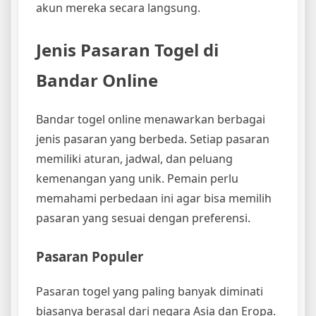
akun mereka secara langsung.
Jenis Pasaran Togel di
Bandar Online
Bandar togel online menawarkan berbagai
jenis pasaran yang berbeda. Setiap pasaran
memiliki aturan, jadwal, dan peluang
kemenangan yang unik. Pemain perlu
memahami perbedaan ini agar bisa memilih
pasaran yang sesuai dengan preferensi.
Pasaran Populer
Pasaran togel yang paling banyak diminati
biasanya berasal dari negara Asia dan Eropa.