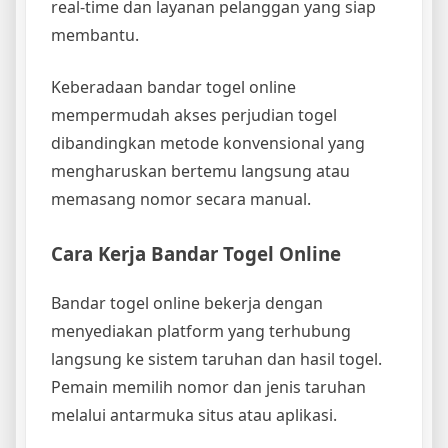
real-time dan layanan pelanggan yang siap
membantu.
Keberadaan bandar togel online
mempermudah akses perjudian togel
dibandingkan metode konvensional yang
mengharuskan bertemu langsung atau
memasang nomor secara manual.
Cara Kerja Bandar Togel Online
Bandar togel online bekerja dengan
menyediakan platform yang terhubung
langsung ke sistem taruhan dan hasil togel.
Pemain memilih nomor dan jenis taruhan
melalui antarmuka situs atau aplikasi.