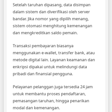
Setelah taruhan dipasang, data disimpan
dalam sistem dan diverifikasi oleh server
bandar. Jika nomor yang dipilih menang,
sistem otomasi menghitung kemenangan
dan mengkreditkan saldo pemain.
Transaksi pembayaran biasanya
menggunakan e-wallet, transfer bank, atau
metode digital lain. Layanan keamanan dan
enkripsi dipakai untuk melindungi data
pribadi dan finansial pengguna.
Pelayanan pelanggan juga tersedia 24 jam
untuk membantu proses pendaftaran,
pemasangan taruhan, hingga penarikan
modal dan kemenangan.