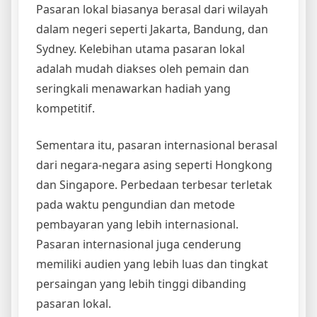
Pasaran lokal biasanya berasal dari wilayah
dalam negeri seperti Jakarta, Bandung, dan
Sydney. Kelebihan utama pasaran lokal
adalah mudah diakses oleh pemain dan
seringkali menawarkan hadiah yang
kompetitif.
Sementara itu, pasaran internasional berasal
dari negara-negara asing seperti Hongkong
dan Singapore. Perbedaan terbesar terletak
pada waktu pengundian dan metode
pembayaran yang lebih internasional.
Pasaran internasional juga cenderung
memiliki audien yang lebih luas dan tingkat
persaingan yang lebih tinggi dibanding
pasaran lokal.