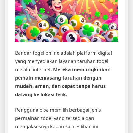
Bandar togel online adalah platform digital
yang menyediakan layanan taruhan togel
melalui internet.
Mereka memungkinkan
pemain memasang taruhan dengan
mudah, aman, dan cepat tanpa harus
datang ke lokasi fisik.
Pengguna bisa memilih berbagai jenis
permainan togel yang tersedia dan
mengaksesnya kapan saja. Pilihan ini