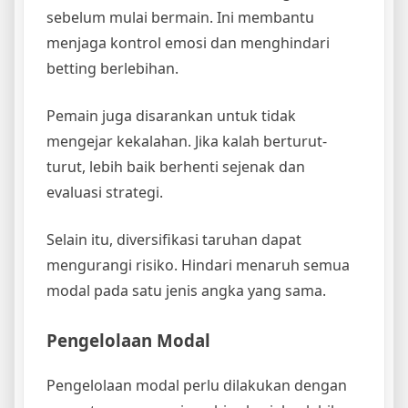
sebelum mulai bermain. Ini membantu
menjaga kontrol emosi dan menghindari
betting berlebihan.
Pemain juga disarankan untuk tidak
mengejar kekalahan. Jika kalah berturut-
turut, lebih baik berhenti sejenak dan
evaluasi strategi.
Selain itu, diversifikasi taruhan dapat
mengurangi risiko. Hindari menaruh semua
modal pada satu jenis angka yang sama.
Pengelolaan Modal
Pengelolaan modal perlu dilakukan dengan