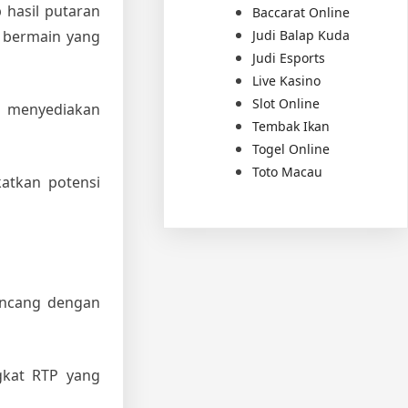
hasil putaran
Baccarat Online
Judi Balap Kuda
n bermain yang
Judi Esports
Live Kasino
Slot Online
ro menyediakan
Tembak Ikan
Togel Online
Toto Macau
katkan potensi
rancang dengan
gkat RTP yang