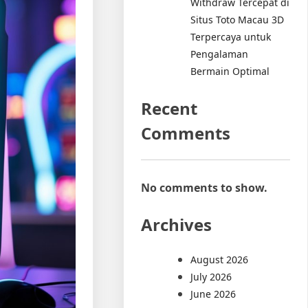
Withdraw Tercepat di
Situs Toto Macau 3D
Terpercaya untuk
Pengalaman
Bermain Optimal
Recent
Comments
No comments to show.
Archives
August 2026
July 2026
June 2026