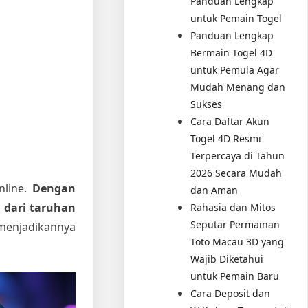
Panduan Lengkap
untuk Pemain Togel
Panduan Lengkap
Bermain Togel 4D
untuk Pemula Agar
Mudah Menang dan
Sukses
Cara Daftar Akun
Togel 4D Resmi
Terpercaya di Tahun
2026 Secara Mudah
nline.
Dengan
dan Aman
 dari taruhan
Rahasia dan Mitos
Seputar Permainan
 menjadikannya
Toto Macau 3D yang
Wajib Diketahui
untuk Pemain Baru
Cara Deposit dan