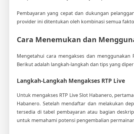
Pembayaran yang cepat dan dukungan pelanggan 
provider ini ditentukan oleh kombinasi semua fakto
Cara Menemukan dan Menggunak
Mengetahui cara mengakses dan menggunakan RT
Berikut adalah langkah-langkah dan tips yang dipe
Langkah-Langkah Mengakses RTP Live
Untuk mengakses RTP Live Slot Habanero, pertama
Habanero. Setelah mendaftar dan melakukan depos
tersedia di tabel pembayaran atau bagian deskri
untuk memahami potensi pengembalian permainan