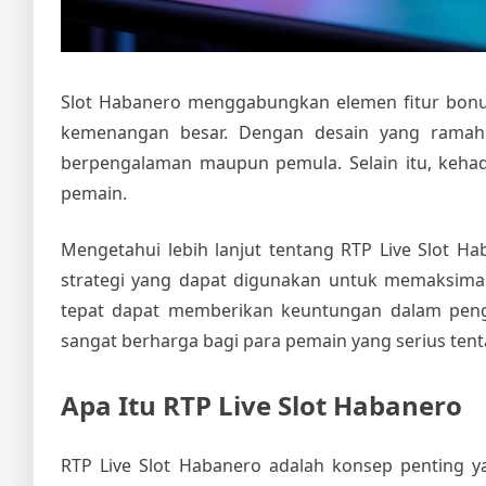
Slot Habanero menggabungkan elemen fitur bonu
kemenangan besar. Dengan desain yang ramah 
berpengalaman maupun pemula. Selain itu, kehadi
pemain.
Mengetahui lebih lanjut tentang RTP Live Slot Ha
strategi yang dapat digunakan untuk memaksima
tepat dapat memberikan keuntungan dalam penga
sangat berharga bagi para pemain yang serius tent
Apa Itu RTP Live Slot Habanero
RTP Live Slot Habanero adalah konsep penting y