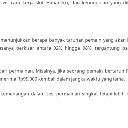
Live, cara kerja slot Habanero, dan keunggulan yang d
ng menunjukkan berapa banyak taruhan pemain yang akan
asanya berkisar antara 92% hingga 98%, tergantung p
ari permainan. Misalnya, jika seorang pemain bertaruh 
nerima Rp95.000 kembali dalam jangka waktu yang lama.
 kemenangan dalam sesi permainan singkat tetapi lebih