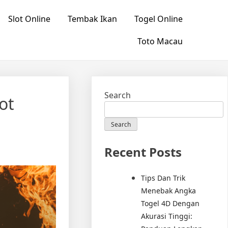
Slot Online
Tembak Ikan
Togel Online
Toto Macau
Search
ot
Search
Recent Posts
Tips Dan Trik
Menebak Angka
Togel 4D Dengan
Akurasi Tinggi: