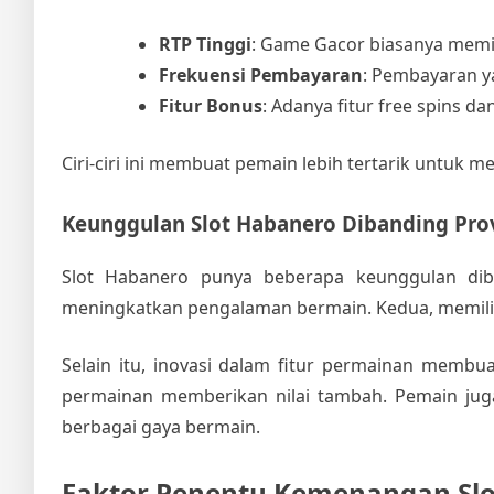
RTP Tinggi
: Game Gacor biasanya memili
Frekuensi Pembayaran
: Pembayaran ya
Fitur Bonus
: Adanya fitur free spins 
Ciri-ciri ini membuat pemain lebih tertarik untuk 
Keunggulan Slot Habanero Dibanding Prov
Slot Habanero punya beberapa keunggulan diba
meningkatkan pengalaman bermain. Kedua, memiliki 
Selain itu, inovasi dalam fitur permainan membua
permainan memberikan nilai tambah. Pemain juga 
berbagai gaya bermain.
Faktor Penentu Kemenangan Sl