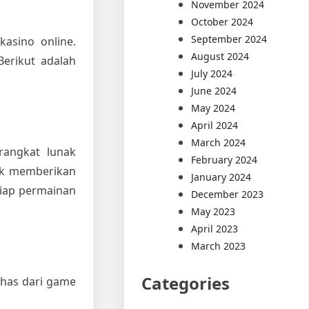
November 2024
October 2024
September 2024
asino online.
August 2024
Berikut adalah
July 2024
June 2024
May 2024
April 2024
March 2024
rangkat lunak
February 2024
tuk memberikan
January 2024
tiap permainan
December 2023
May 2023
April 2023
March 2023
Categories
has dari game