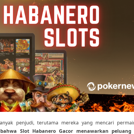
banyak penjudi, terutama mereka yang mencari permai
bahwa Slot Habanero Gacor menawarkan peluang 