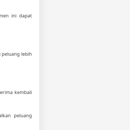
men ini dapat
i peluang lebih
erima kembali
alkan peluang