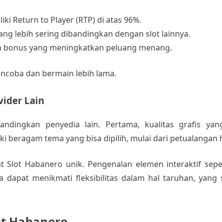
ki Return to Player (RTP) di atas 96%.
ng lebih sering dibandingkan dengan slot lainnya.
dan bonus yang meningkatkan peluang menang.
mencoba dan bermain lebih lama.
ider Lain
ndingkan penyedia lain. Pertama, kualitas grafis yan
beragam tema yang bisa dipilih, mulai dari petualangan h
t Slot Habanero unik. Pengenalan elemen interaktif sepe
dapat menikmati fleksibilitas dalam hal taruhan, yang
ot Habanero