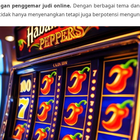
gan penggemar judi online.
Dengan berbagai tema dan f
idak hanya menyenangkan tetapi juga berpotensi mengun