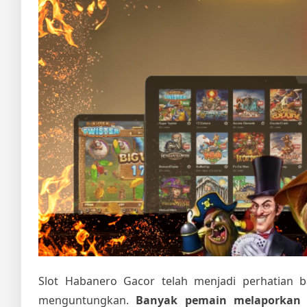
Slot Habanero Gacor telah menjadi perhatian 
menguntungkan.
Banyak pemain melaporkan 