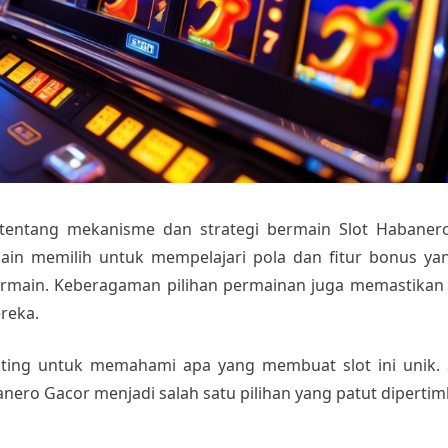
tentang mekanisme dan strategi bermain Slot Habaner
n memilih untuk mempelajari pola dan fitur bonus yan
rmain. Keberagaman pilihan permainan juga memastikan 
reka.
ting untuk memahami apa yang membuat slot ini unik. 
nero Gacor menjadi salah satu pilihan yang patut diperti