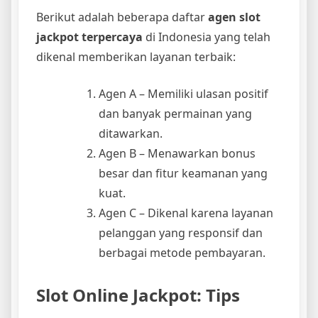
Berikut adalah beberapa daftar
agen slot
jackpot terpercaya
di Indonesia yang telah
dikenal memberikan layanan terbaik:
Agen A – Memiliki ulasan positif
dan banyak permainan yang
ditawarkan.
Agen B – Menawarkan bonus
besar dan fitur keamanan yang
kuat.
Agen C – Dikenal karena layanan
pelanggan yang responsif dan
berbagai metode pembayaran.
Slot Online Jackpot: Tips