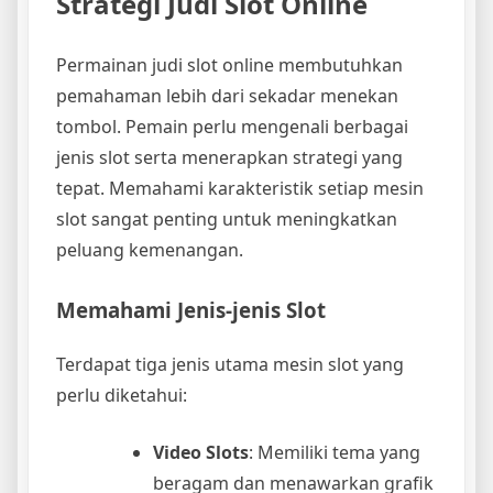
Strategi Judi Slot Online
Permainan judi slot online membutuhkan
pemahaman lebih dari sekadar menekan
tombol. Pemain perlu mengenali berbagai
jenis slot serta menerapkan strategi yang
tepat. Memahami karakteristik setiap mesin
slot sangat penting untuk meningkatkan
peluang kemenangan.
Memahami Jenis-jenis Slot
Terdapat tiga jenis utama mesin slot yang
perlu diketahui:
Video Slots
: Memiliki tema yang
beragam dan menawarkan grafik