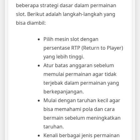
beberapa strategi dasar dalam permainan
slot. Berikut adalah langkah-langkah yang
bisa diambil:
Pilih mesin slot dengan
persentase RTP (Return to Player)
yang lebih tinggi.
Atur batas anggaran sebelum
memulai permainan agar tidak
terjebak dalam permainan yang
berkepanjangan.
Mulai dengan taruhan kecil agar
bisa memahami pola dan cara
bermain sebelum meningkatkan
taruhan.
Kenali berbagai jenis permainan