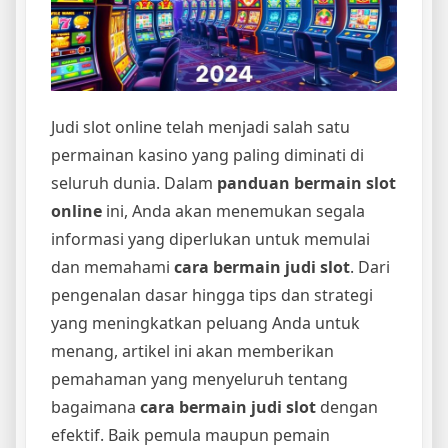
Judi slot online telah menjadi salah satu
permainan kasino yang paling diminati di
seluruh dunia. Dalam
panduan bermain slot
online
ini, Anda akan menemukan segala
informasi yang diperlukan untuk memulai
dan memahami
cara bermain judi slot
. Dari
pengenalan dasar hingga tips dan strategi
yang meningkatkan peluang Anda untuk
menang, artikel ini akan memberikan
pemahaman yang menyeluruh tentang
bagaimana
cara bermain judi slot
dengan
efektif. Baik pemula maupun pemain