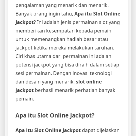
pengalaman yang menarik dan menarik.
Banyak orang ingin tahu,
Apa itu Slot Online
Jackpot
? Ini adalah jenis permainan slot yang
memberikan kesempatan kepada pemain
untuk memenangkan hadiah besar atau
jackpot ketika mereka melakukan taruhan.
Ciri khas utama dari permainan ini adalah
potensi jackpot yang bisa diraih dalam setiap
sesi permainan. Dengan inovasi teknologi
dan desain yang menarik,
slot online
jackpot
berhasil menarik perhatian banyak
pemain.
Apa itu Slot Online Jackpot?
Apa itu Slot Online Jackpot
dapat dijelaskan