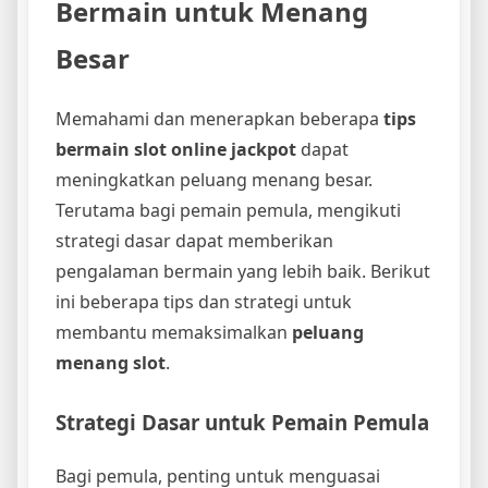
Bermain untuk Menang
Besar
Memahami dan menerapkan beberapa
tips
bermain slot online jackpot
dapat
meningkatkan peluang menang besar.
Terutama bagi pemain pemula, mengikuti
strategi dasar dapat memberikan
pengalaman bermain yang lebih baik. Berikut
ini beberapa tips dan strategi untuk
membantu memaksimalkan
peluang
menang slot
.
Strategi Dasar untuk Pemain Pemula
Bagi pemula, penting untuk menguasai