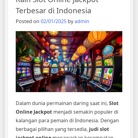
Judi
Slot
Terbesar di Indonesia
Online
Posted on
02/01/2025
by
admin
Dalam dunia permainan daring saat ini,
Slot
Online Jackpot
menjadi semakin populer di
kalangan para pemain di Indonesia. Dengan
berbagai pilihan yang tersedia,
judi slot
jackpot online
menawarkan kesempatan