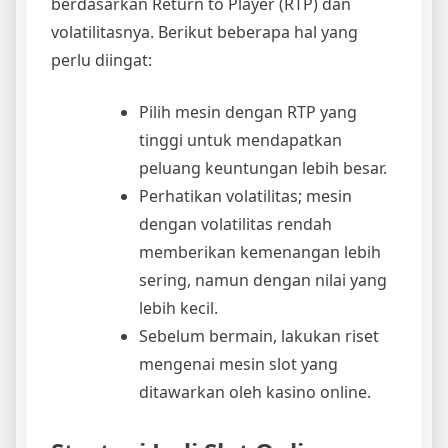
berdasarkan Return to Player (RTP) dan
volatilitasnya. Berikut beberapa hal yang
perlu diingat:
Pilih mesin dengan RTP yang
tinggi untuk mendapatkan
peluang keuntungan lebih besar.
Perhatikan volatilitas; mesin
dengan volatilitas rendah
memberikan kemenangan lebih
sering, namun dengan nilai yang
lebih kecil.
Sebelum bermain, lakukan riset
mengenai mesin slot yang
ditawarkan oleh kasino online.