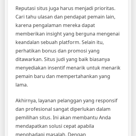
Reputasi situs juga harus menjadi prioritas.
Cari tahu ulasan dan pendapat pemain lain,
karena pengalaman mereka dapat
memberikan insight yang berguna mengenai
keandalan sebuah platform. Selain itu,
perhatikan bonus dan promosi yang
ditawarkan. Situs judi yang baik biasanya
menyediakan insentif menarik untuk menarik
pemain baru dan mempertahankan yang
lama.
Akhirnya, layanan pelanggan yang responsif
dan profesional sangat diperlukan dalam
pemilihan situs. Ini akan membantu Anda
mendapatkan solusi cepat apabila
menghadapi masalah. Dengan