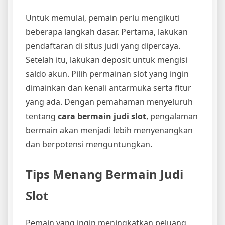
Untuk memulai, pemain perlu mengikuti
beberapa langkah dasar. Pertama, lakukan
pendaftaran di situs judi yang dipercaya.
Setelah itu, lakukan deposit untuk mengisi
saldo akun. Pilih permainan slot yang ingin
dimainkan dan kenali antarmuka serta fitur
yang ada. Dengan pemahaman menyeluruh
tentang
cara bermain judi slot
, pengalaman
bermain akan menjadi lebih menyenangkan
dan berpotensi menguntungkan.
Tips Menang Bermain Judi
Slot
Pemain yang ingin meningkatkan peluang