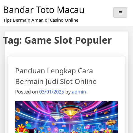
Skip
Bandar Toto Macau
to
content
Tips Bermain Aman di Casino Online
Tag:
Game Slot Populer
Panduan Lengkap Cara
Bermain Judi Slot Online
Posted on
03/01/2025
by
admin