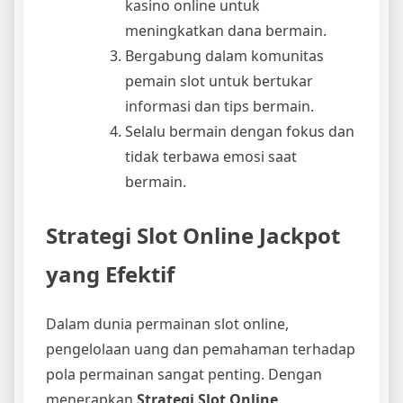
kasino online untuk
meningkatkan dana bermain.
Bergabung dalam komunitas
pemain slot untuk bertukar
informasi dan tips bermain.
Selalu bermain dengan fokus dan
tidak terbawa emosi saat
bermain.
Strategi Slot Online Jackpot
yang Efektif
Dalam dunia permainan slot online,
pengelolaan uang dan pemahaman terhadap
pola permainan sangat penting. Dengan
menerapkan
Strategi Slot Online