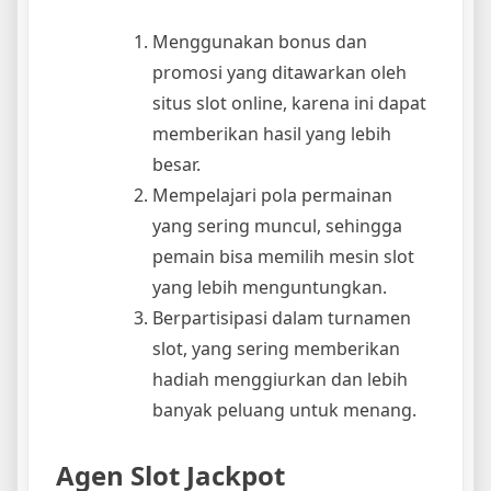
Menggunakan bonus dan
promosi yang ditawarkan oleh
situs slot online, karena ini dapat
memberikan hasil yang lebih
besar.
Mempelajari pola permainan
yang sering muncul, sehingga
pemain bisa memilih mesin slot
yang lebih menguntungkan.
Berpartisipasi dalam turnamen
slot, yang sering memberikan
hadiah menggiurkan dan lebih
banyak peluang untuk menang.
Agen Slot Jackpot