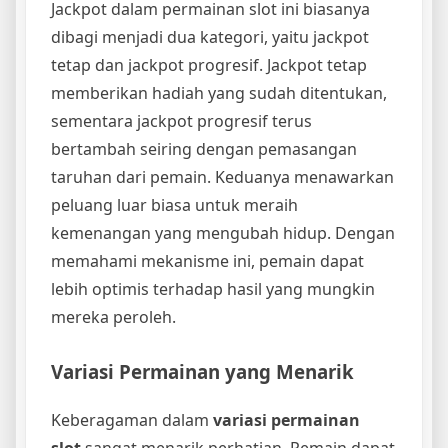
Jackpot dalam permainan slot ini biasanya
dibagi menjadi dua kategori, yaitu jackpot
tetap dan jackpot progresif. Jackpot tetap
memberikan hadiah yang sudah ditentukan,
sementara jackpot progresif terus
bertambah seiring dengan pemasangan
taruhan dari pemain. Keduanya menawarkan
peluang luar biasa untuk meraih
kemenangan yang mengubah hidup. Dengan
memahami mekanisme ini, pemain dapat
lebih optimis terhadap hasil yang mungkin
mereka peroleh.
Variasi Permainan yang Menarik
Keberagaman dalam
variasi permainan