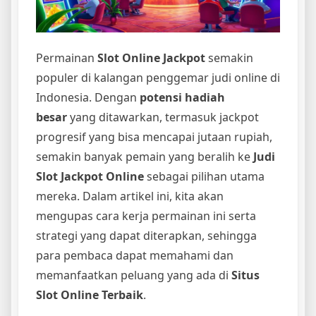
Permainan
Slot Online Jackpot
semakin
populer di kalangan penggemar judi online di
Indonesia. Dengan
potensi hadiah
besar
yang ditawarkan, termasuk jackpot
progresif yang bisa mencapai jutaan rupiah,
semakin banyak pemain yang beralih ke
Judi
Slot Jackpot Online
sebagai pilihan utama
mereka. Dalam artikel ini, kita akan
mengupas cara kerja permainan ini serta
strategi yang dapat diterapkan, sehingga
para pembaca dapat memahami dan
memanfaatkan peluang yang ada di
Situs
Slot Online Terbaik
.