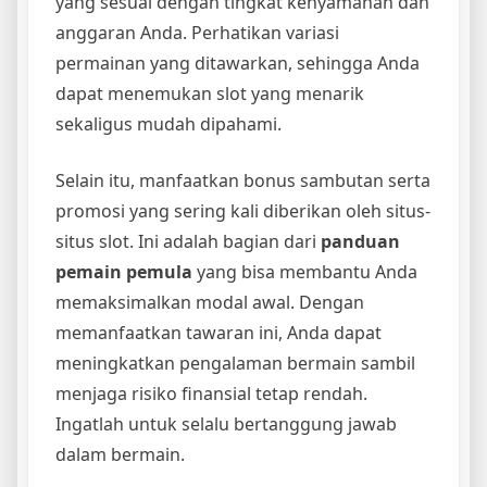
yang sesuai dengan tingkat kenyamanan dan
anggaran Anda. Perhatikan variasi
permainan yang ditawarkan, sehingga Anda
dapat menemukan slot yang menarik
sekaligus mudah dipahami.
Selain itu, manfaatkan bonus sambutan serta
promosi yang sering kali diberikan oleh situs-
situs slot. Ini adalah bagian dari
panduan
pemain pemula
yang bisa membantu Anda
memaksimalkan modal awal. Dengan
memanfaatkan tawaran ini, Anda dapat
meningkatkan pengalaman bermain sambil
menjaga risiko finansial tetap rendah.
Ingatlah untuk selalu bertanggung jawab
dalam bermain.