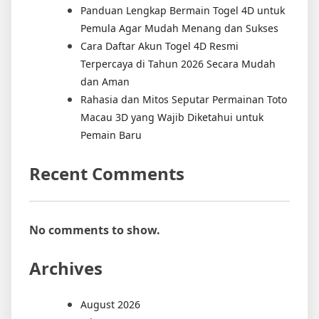
Panduan Lengkap Bermain Togel 4D untuk
Pemula Agar Mudah Menang dan Sukses
Cara Daftar Akun Togel 4D Resmi
Terpercaya di Tahun 2026 Secara Mudah
dan Aman
Rahasia dan Mitos Seputar Permainan Toto
Macau 3D yang Wajib Diketahui untuk
Pemain Baru
Recent Comments
No comments to show.
Archives
August 2026