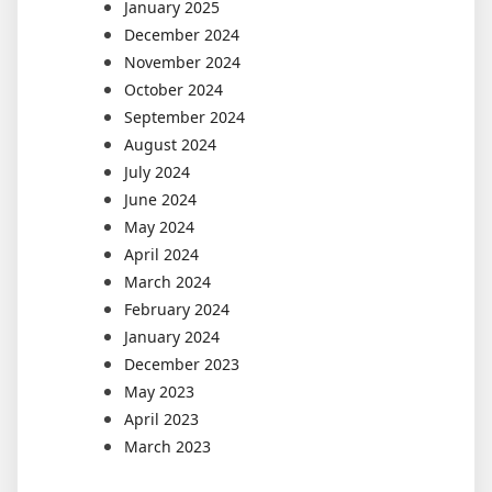
January 2025
December 2024
November 2024
October 2024
September 2024
August 2024
July 2024
June 2024
May 2024
April 2024
March 2024
February 2024
January 2024
December 2023
May 2023
April 2023
March 2023