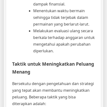
dampak finansial.
Menentukan waktu bermain
sehingga tidak terjebak dalam
permainan yang berlarut-larut.
Melakukan evaluasi ulang secara
berkala terhadap anggaran untuk
mengetahui apakah perubahan
diperlukan.
Taktik untuk Meningkatkan Peluang
Menang
Bersekutu dengan pengetahuan dan strategi
yang tepat akan membantu meningkatkan
peluang. Beberapa taktik yang bisa
diterapkan adalah: