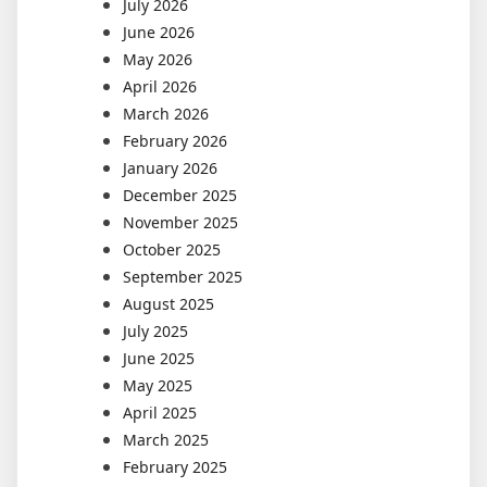
July 2026
June 2026
May 2026
April 2026
March 2026
February 2026
January 2026
December 2025
November 2025
October 2025
September 2025
August 2025
July 2025
June 2025
May 2025
April 2025
March 2025
February 2025