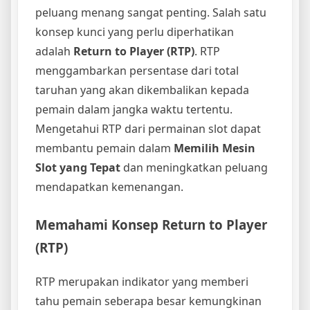
peluang menang sangat penting. Salah satu
konsep kunci yang perlu diperhatikan
adalah
Return to Player (RTP)
. RTP
menggambarkan persentase dari total
taruhan yang akan dikembalikan kepada
pemain dalam jangka waktu tertentu.
Mengetahui RTP dari permainan slot dapat
membantu pemain dalam
Memilih Mesin
Slot yang Tepat
dan meningkatkan peluang
mendapatkan kemenangan.
Memahami Konsep Return to Player
(RTP)
RTP merupakan indikator yang memberi
tahu pemain seberapa besar kemungkinan