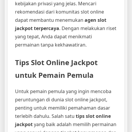
kebijakan privasi yang jelas. Mencari
rekomendasi dari komunitas slot online
dapat membantu menemukan
agen slot
jackpot terpercaya
. Dengan melakukan riset
yang tepat, Anda dapat menikmati
permainan tanpa kekhawatiran.
Tips Slot Online Jackpot
untuk Pemain Pemula
Untuk pemain pemula yang ingin mencoba
peruntungan di dunia slot online jackpot,
penting untuk memiliki pemahaman dasar
terlebih dahulu. Salah satu
tips slot online
jackpot
yang baik adalah memilih permainan