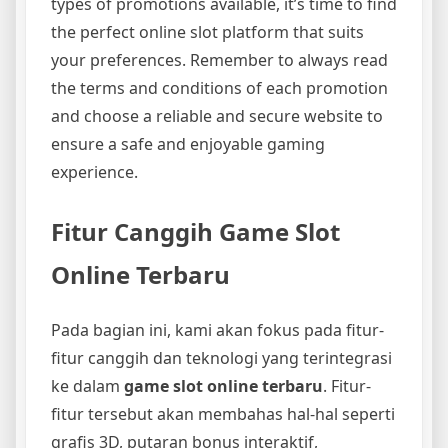
types of promotions available, it’s time to find
the perfect online slot platform that suits
your preferences. Remember to always read
the terms and conditions of each promotion
and choose a reliable and secure website to
ensure a safe and enjoyable gaming
experience.
Fitur Canggih Game Slot
Online Terbaru
Pada bagian ini, kami akan fokus pada fitur-
fitur canggih dan teknologi yang terintegrasi
ke dalam
game slot online terbaru
. Fitur-
fitur tersebut akan membahas hal-hal seperti
grafis 3D, putaran bonus interaktif,