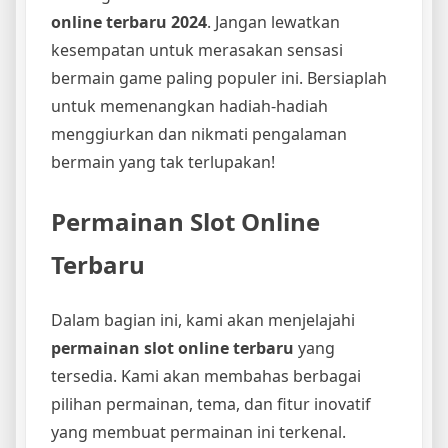
online terbaru 2024
. Jangan lewatkan
kesempatan untuk merasakan sensasi
bermain game paling populer ini. Bersiaplah
untuk memenangkan hadiah-hadiah
menggiurkan dan nikmati pengalaman
bermain yang tak terlupakan!
Permainan Slot Online
Terbaru
Dalam bagian ini, kami akan menjelajahi
permainan slot online terbaru
yang
tersedia. Kami akan membahas berbagai
pilihan permainan, tema, dan fitur inovatif
yang membuat permainan ini terkenal.