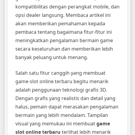
kompatibilitas dengan perangkat mobile, dan
opsi dealer langsung. Membaca artikel ini
akan memberikan pemahaman kepada
pembaca tentang bagaimana fitur-fitur ini
meningkatkan pengalaman bermain game
secara keseluruhan dan memberikan lebih
banyak peluang untuk menang.
Salah satu fitur canggih yang membuat
game-slot online terbaru begitu menarik
adalah penggunaan teknologi grafis 3D.
Dengan grafis yang realistis dan detail yang
halus, pemain dapat merasakan pengalaman
bermain yang lebih mendalam. Tampilan
visual yang memukau ini membuat
game
slot online terbaru
terlihat lebih menarik