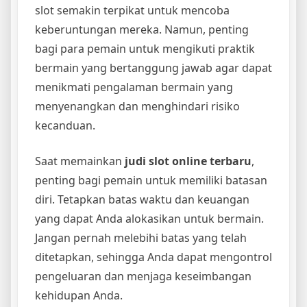
slot semakin terpikat untuk mencoba
keberuntungan mereka. Namun, penting
bagi para pemain untuk mengikuti praktik
bermain yang bertanggung jawab agar dapat
menikmati pengalaman bermain yang
menyenangkan dan menghindari risiko
kecanduan.
Saat memainkan
judi slot online terbaru
,
penting bagi pemain untuk memiliki batasan
diri. Tetapkan batas waktu dan keuangan
yang dapat Anda alokasikan untuk bermain.
Jangan pernah melebihi batas yang telah
ditetapkan, sehingga Anda dapat mengontrol
pengeluaran dan menjaga keseimbangan
kehidupan Anda.