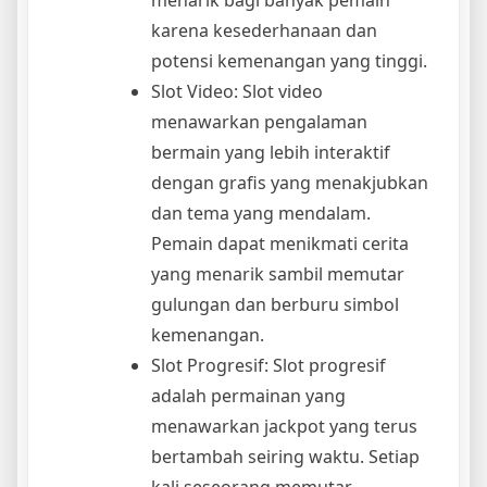
menarik bagi banyak pemain
karena kesederhanaan dan
potensi kemenangan yang tinggi.
Slot Video: Slot video
menawarkan pengalaman
bermain yang lebih interaktif
dengan grafis yang menakjubkan
dan tema yang mendalam.
Pemain dapat menikmati cerita
yang menarik sambil memutar
gulungan dan berburu simbol
kemenangan.
Slot Progresif: Slot progresif
adalah permainan yang
menawarkan jackpot yang terus
bertambah seiring waktu. Setiap