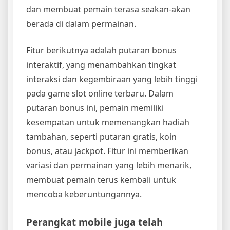
dan membuat pemain terasa seakan-akan
berada di dalam permainan.
Fitur berikutnya adalah putaran bonus
interaktif, yang menambahkan tingkat
interaksi dan kegembiraan yang lebih tinggi
pada game slot online terbaru. Dalam
putaran bonus ini, pemain memiliki
kesempatan untuk memenangkan hadiah
tambahan, seperti putaran gratis, koin
bonus, atau jackpot. Fitur ini memberikan
variasi dan permainan yang lebih menarik,
membuat pemain terus kembali untuk
mencoba keberuntungannya.
Perangkat mobile juga telah