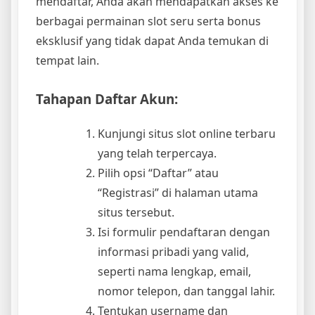
mendaftar, Anda akan mendapatkan akses ke
berbagai permainan slot seru serta bonus
eksklusif yang tidak dapat Anda temukan di
tempat lain.
Tahapan Daftar Akun:
Kunjungi situs slot online terbaru
yang telah terpercaya.
Pilih opsi “Daftar” atau
“Registrasi” di halaman utama
situs tersebut.
Isi formulir pendaftaran dengan
informasi pribadi yang valid,
seperti nama lengkap, email,
nomor telepon, dan tanggal lahir.
Tentukan username dan