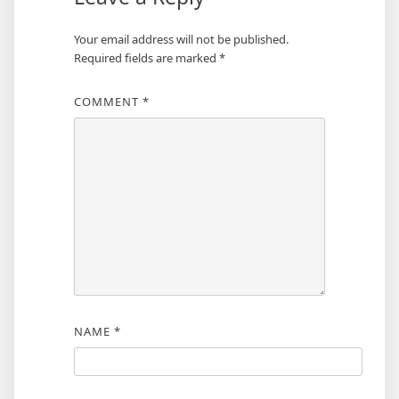
Your email address will not be published.
Required fields are marked
*
COMMENT
*
NAME
*