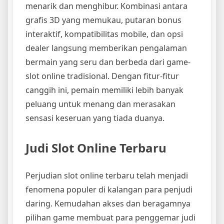
menarik dan menghibur. Kombinasi antara
grafis 3D yang memukau, putaran bonus
interaktif, kompatibilitas mobile, dan opsi
dealer langsung memberikan pengalaman
bermain yang seru dan berbeda dari game-
slot online tradisional. Dengan fitur-fitur
canggih ini, pemain memiliki lebih banyak
peluang untuk menang dan merasakan
sensasi keseruan yang tiada duanya.
Judi Slot Online Terbaru
Perjudian slot online terbaru telah menjadi
fenomena populer di kalangan para penjudi
daring. Kemudahan akses dan beragamnya
pilihan game membuat para penggemar judi