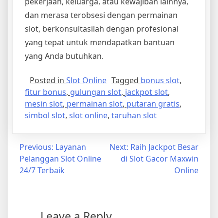
pekerjaan, keluarga, atau kewajiban lainnya,
dan merasa terobsesi dengan permainan
slot, berkonsultasilah dengan profesional
yang tepat untuk mendapatkan bantuan
yang Anda butuhkan.
Posted in
Slot Online
Tagged
bonus slot
,
fitur bonus
,
gulungan slot
,
jackpot slot
,
mesin slot
,
permainan slot
,
putaran gratis
,
simbol slot
,
slot online
,
taruhan slot
Post
Previous:
Layanan
Next:
Raih Jackpot Besar
Pelanggan Slot Online
di Slot Gacor Maxwin
navigation
24/7 Terbaik
Online
Leave a Reply