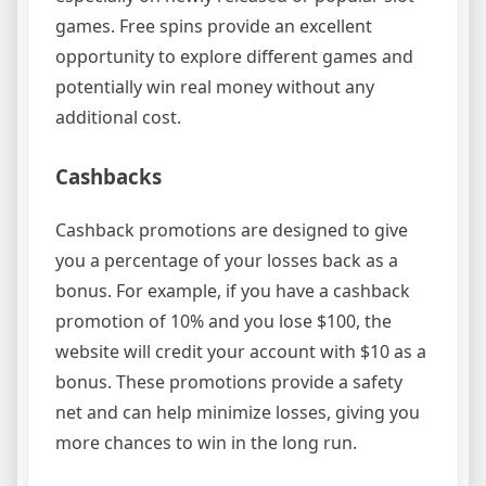
games. Free spins provide an excellent
opportunity to explore different games and
potentially win real money without any
additional cost.
Cashbacks
Cashback promotions are designed to give
you a percentage of your losses back as a
bonus. For example, if you have a cashback
promotion of 10% and you lose $100, the
website will credit your account with $10 as a
bonus. These promotions provide a safety
net and can help minimize losses, giving you
more chances to win in the long run.