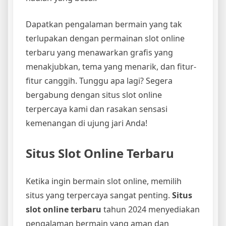
Dapatkan pengalaman bermain yang tak
terlupakan dengan permainan slot online
terbaru yang menawarkan grafis yang
menakjubkan, tema yang menarik, dan fitur-
fitur canggih. Tunggu apa lagi? Segera
bergabung dengan situs slot online
terpercaya kami dan rasakan sensasi
kemenangan di ujung jari Anda!
Situs Slot Online Terbaru
Ketika ingin bermain slot online, memilih
situs yang terpercaya sangat penting.
Situs
slot online terbaru
tahun 2024 menyediakan
pengalaman bermain yang aman dan