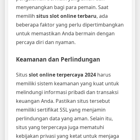
menyenangkan bagi para pemain. Saat
memilih
situs slot online terbaru
, ada
beberapa faktor yang perlu dipertimbangkan
untuk memastikan Anda bermain dengan
percaya diri dan nyaman.
Keamanan dan Perlindungan
Situs
slot online terpercaya 2024
harus
memiliki sistem keamanan yang kuat untuk
melindungi informasi pribadi dan transaksi
keuangan Anda. Pastikan situs tersebut
memiliki sertifikat SSL yang menjamin
perlindungan data yang aman. Selain itu,
situs yang terpercaya juga mematuhi
kebijakan privasi yang ketat untuk menjaga