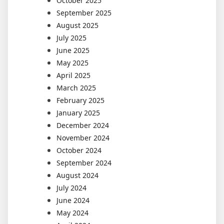
October 2025
September 2025
August 2025
July 2025
June 2025
May 2025
April 2025
March 2025
February 2025
January 2025
December 2024
November 2024
October 2024
September 2024
August 2024
July 2024
June 2024
May 2024