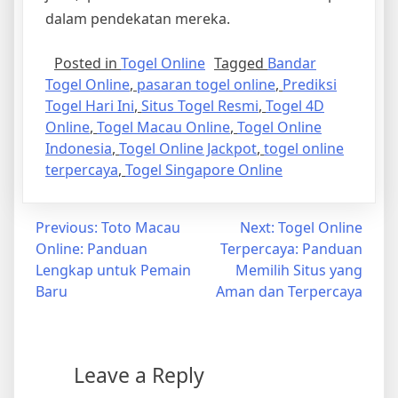
dalam pendekatan mereka.
Posted in
Togel Online
Tagged
Bandar
Togel Online
,
pasaran togel online
,
Prediksi
Togel Hari Ini
,
Situs Togel Resmi
,
Togel 4D
Online
,
Togel Macau Online
,
Togel Online
Indonesia
,
Togel Online Jackpot
,
togel online
terpercaya
,
Togel Singapore Online
Post
Previous:
Toto Macau
Next:
Togel Online
Online: Panduan
Terpercaya: Panduan
navigation
Lengkap untuk Pemain
Memilih Situs yang
Baru
Aman dan Terpercaya
Leave a Reply