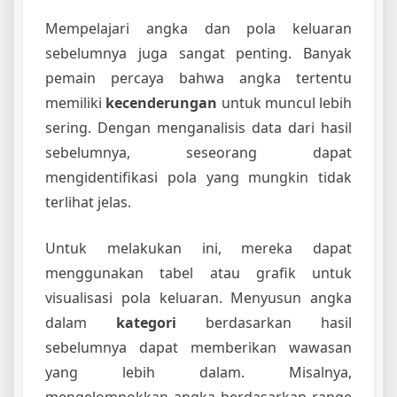
Mempelajari angka dan pola keluaran
sebelumnya juga sangat penting. Banyak
pemain percaya bahwa angka tertentu
memiliki
kecenderungan
untuk muncul lebih
sering. Dengan menganalisis data dari hasil
sebelumnya, seseorang dapat
mengidentifikasi pola yang mungkin tidak
terlihat jelas.
Untuk melakukan ini, mereka dapat
menggunakan tabel atau grafik untuk
visualisasi pola keluaran. Menyusun angka
dalam
kategori
berdasarkan hasil
sebelumnya dapat memberikan wawasan
yang lebih dalam. Misalnya,