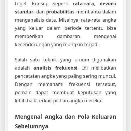
togel. Konsep seperti
rata-rata
,
deviasi
standar
, dan
probabilitas
membantu dalam
menganalisis data. Misalnya, rata-rata angka
yang keluar dalam periode tertentu bisa
memberikan gambaran mengenai
kecenderungan yang mungkin terjadi.
Salah satu teknik yang umum digunakan
adalah
analisis frekuensi
. Ini melibatkan
pencatatan angka yang paling sering muncul.
Dengan memahami frekuensi tersebut,
pemain dapat membuat keputusan yang
lebih baik terkait pilihan angka mereka.
Mengenal Angka dan Pola Keluaran
Sebelumnya