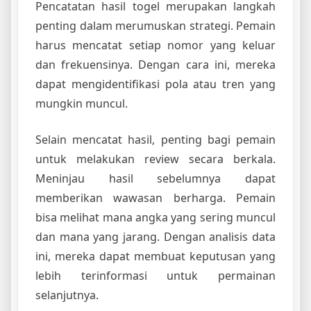
Pencatatan hasil togel merupakan langkah
penting dalam merumuskan strategi. Pemain
harus mencatat setiap nomor yang keluar
dan frekuensinya. Dengan cara ini, mereka
dapat mengidentifikasi pola atau tren yang
mungkin muncul.
Selain mencatat hasil, penting bagi pemain
untuk melakukan review secara berkala.
Meninjau hasil sebelumnya dapat
memberikan wawasan berharga. Pemain
bisa melihat mana angka yang sering muncul
dan mana yang jarang. Dengan analisis data
ini, mereka dapat membuat keputusan yang
lebih terinformasi untuk permainan
selanjutnya.