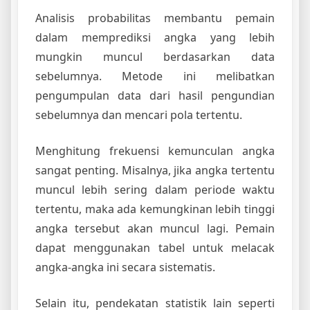
Analisis probabilitas membantu pemain
dalam memprediksi angka yang lebih
mungkin muncul berdasarkan data
sebelumnya. Metode ini melibatkan
pengumpulan data dari hasil pengundian
sebelumnya dan mencari pola tertentu.
Menghitung frekuensi kemunculan angka
sangat penting. Misalnya, jika angka tertentu
muncul lebih sering dalam periode waktu
tertentu, maka ada kemungkinan lebih tinggi
angka tersebut akan muncul lagi. Pemain
dapat menggunakan tabel untuk melacak
angka-angka ini secara sistematis.
Selain itu, pendekatan statistik lain seperti