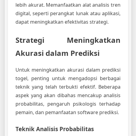
lebih akurat. Memanfaatkan alat analisis tren
digital, seperti perangkat lunak atau aplikasi,
dapat meningkatkan efektivitas strategi.
Strategi Meningkatkan
Akurasi dalam Prediksi
Untuk meningkatkan akurasi dalam prediksi
togel, penting untuk mengadopsi berbagai
teknik yang telah terbukti efektif. Beberapa
aspek yang akan dibahas mencakup analisis
probabilitas, pengaruh psikologis terhadap
pemain, dan pemanfaatan software prediksi.
Teknik Analisis Probabilitas