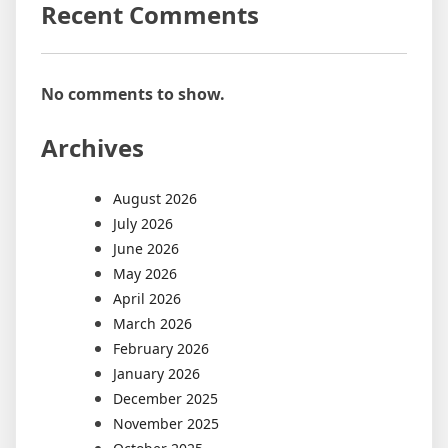
Recent Comments
No comments to show.
Archives
August 2026
July 2026
June 2026
May 2026
April 2026
March 2026
February 2026
January 2026
December 2025
November 2025