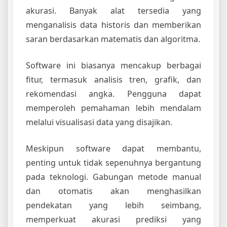
akurasi. Banyak alat tersedia yang
menganalisis data historis dan memberikan
saran berdasarkan matematis dan algoritma.
Software ini biasanya mencakup berbagai
fitur, termasuk analisis tren, grafik, dan
rekomendasi angka. Pengguna dapat
memperoleh pemahaman lebih mendalam
melalui visualisasi data yang disajikan.
Meskipun software dapat membantu,
penting untuk tidak sepenuhnya bergantung
pada teknologi. Gabungan metode manual
dan otomatis akan menghasilkan
pendekatan yang lebih seimbang,
memperkuat akurasi prediksi yang