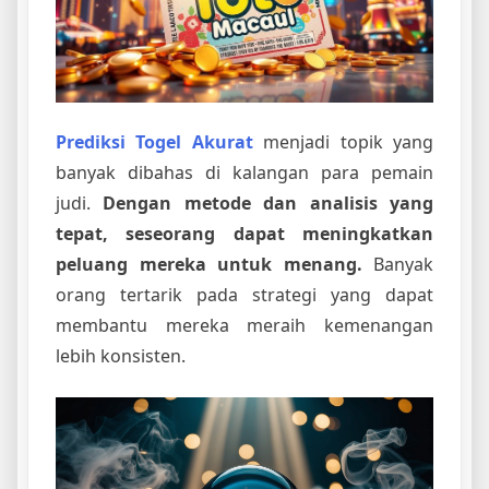
Prediksi Togel Akurat
menjadi topik yang
banyak dibahas di kalangan para pemain
judi.
Dengan metode dan analisis yang
tepat, seseorang dapat meningkatkan
peluang mereka untuk menang.
Banyak
orang tertarik pada strategi yang dapat
membantu mereka meraih kemenangan
lebih konsisten.