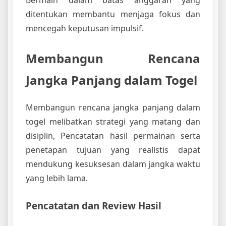
ditentukan membantu menjaga fokus dan
mencegah keputusan impulsif.
Membangun Rencana
Jangka Panjang dalam Togel
Membangun rencana jangka panjang dalam
togel melibatkan strategi yang matang dan
disiplin, Pencatatan hasil permainan serta
penetapan tujuan yang realistis dapat
mendukung kesuksesan dalam jangka waktu
yang lebih lama.
Pencatatan dan Review Hasil