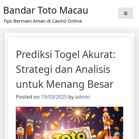
Skip
Bandar Toto Macau
to
content
Tips Bermain Aman di Casino Online
Prediksi Togel Akurat:
Strategi dan Analisis
untuk Menang Besar
Posted on
19/03/2025
by
admin