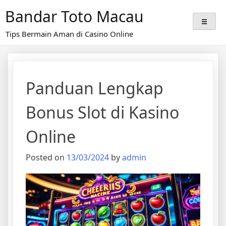
Skip
Bandar Toto Macau
to
content
Tips Bermain Aman di Casino Online
Panduan Lengkap
Bonus Slot di Kasino
Online
Posted on
13/03/2024
by
admin