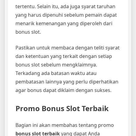
tertentu. Selain itu, ada juga syarat taruhan
yang harus dipenuhi sebelum pemain dapat
menarik kemenangan yang diperoleh dari
bonus slot.
Pastikan untuk membaca dengan teliti syarat
dan ketentuan yang terkait dengan setiap
bonus slot sebelum mengklaimnya.
Terkadang ada batasan waktu atau
pembatasan lainnya yang perlu diperhatikan
agar bonus dapat diklaim dengan sukses.
Promo Bonus Slot Terbaik
Bagian ini akan membahas tentang promo
bonus slot terbaik
yang dapat Anda