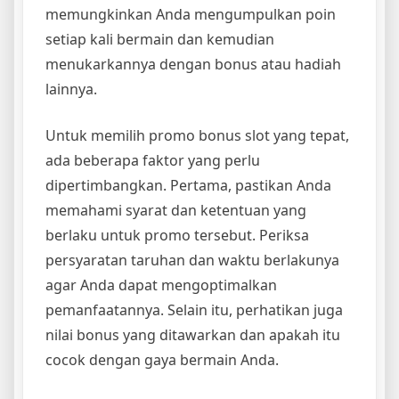
memungkinkan Anda mengumpulkan poin
setiap kali bermain dan kemudian
menukarkannya dengan bonus atau hadiah
lainnya.
Untuk memilih promo bonus slot yang tepat,
ada beberapa faktor yang perlu
dipertimbangkan. Pertama, pastikan Anda
memahami syarat dan ketentuan yang
berlaku untuk promo tersebut. Periksa
persyaratan taruhan dan waktu berlakunya
agar Anda dapat mengoptimalkan
pemanfaatannya. Selain itu, perhatikan juga
nilai bonus yang ditawarkan dan apakah itu
cocok dengan gaya bermain Anda.