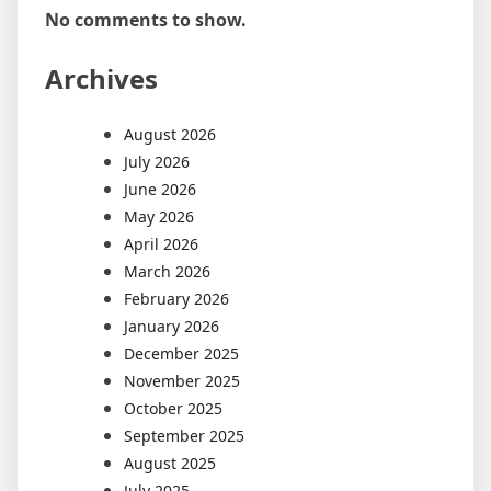
No comments to show.
Archives
August 2026
July 2026
June 2026
May 2026
April 2026
March 2026
February 2026
January 2026
December 2025
November 2025
October 2025
September 2025
August 2025
July 2025