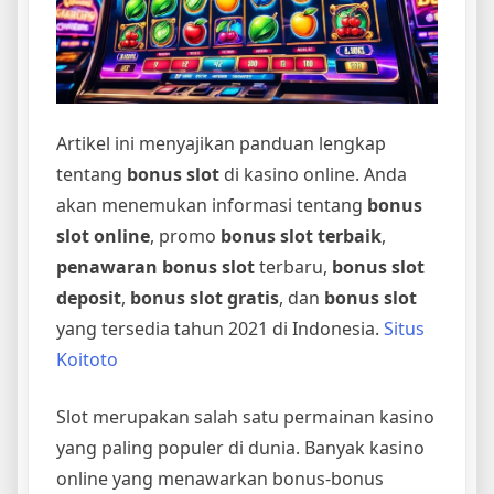
Artikel ini menyajikan panduan lengkap
tentang
bonus slot
di kasino online. Anda
akan menemukan informasi tentang
bonus
slot online
, promo
bonus slot terbaik
,
penawaran bonus slot
terbaru,
bonus slot
deposit
,
bonus slot gratis
, dan
bonus slot
yang tersedia tahun 2021 di Indonesia.
Situs
Koitoto
Slot merupakan salah satu permainan kasino
yang paling populer di dunia. Banyak kasino
online yang menawarkan bonus-bonus