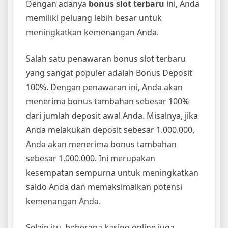
Dengan adanya
bonus slot terbaru
ini, Anda
memiliki peluang lebih besar untuk
meningkatkan kemenangan Anda.
Salah satu penawaran bonus slot terbaru
yang sangat populer adalah Bonus Deposit
100%. Dengan penawaran ini, Anda akan
menerima bonus tambahan sebesar 100%
dari jumlah deposit awal Anda. Misalnya, jika
Anda melakukan deposit sebesar 1.000.000,
Anda akan menerima bonus tambahan
sebesar 1.000.000. Ini merupakan
kesempatan sempurna untuk meningkatkan
saldo Anda dan memaksimalkan potensi
kemenangan Anda.
Selain itu, beberapa kasino online juga