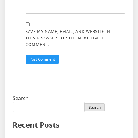
SAVE MY NAME, EMAIL, AND WEBSITE IN
THIS BROWSER FOR THE NEXT TIME I
COMMENT.
Search
Search
Recent Posts