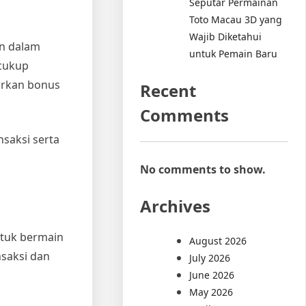
Seputar Permainan
Toto Macau 3D yang
Wajib Diketahui
an dalam
untuk Pemain Baru
 cukup
rkan bonus
Recent
Comments
saksi serta
No comments to show.
Archives
ntuk bermain
August 2026
saksi dan
July 2026
June 2026
May 2026