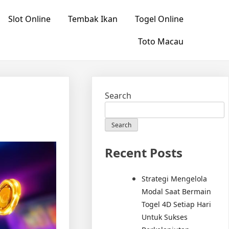
Slot Online
Tembak Ikan
Togel Online
Toto Macau
Search
Search
Recent Posts
Strategi Mengelola
Modal Saat Bermain
Togel 4D Setiap Hari
Untuk Sukses