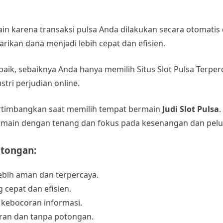
in karena transaksi pulsa Anda dilakukan secara otomatis
rikan dana menjadi lebih cepat dan efisien.
ik, sebaiknya Anda hanya memilih Situs Slot Pulsa Terper
stri perjudian online.
ertimbangkan saat memilih tempat bermain
Judi Slot Pulsa
 bermain dengan tenang dan fokus pada kesenangan dan pe
otongan:
ebih aman dan terpercaya.
 cepat dan efisien.
 kebocoran informasi.
aran dan tanpa potongan.