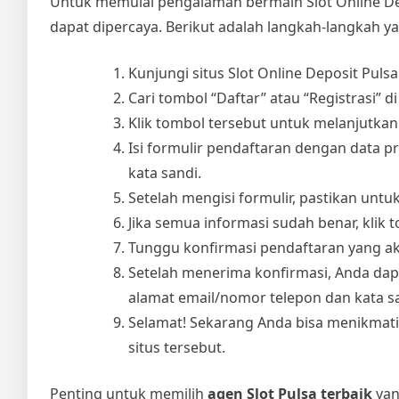
Untuk memulai pengalaman bermain Slot Online Dep
dapat dipercaya. Berikut adalah langkah-langkah yan
Kunjungi situs Slot Online Deposit Pul
Cari tombol “Daftar” atau “Registrasi” d
Klik tombol tersebut untuk melanjutka
Isi formulir pendaftaran dengan data pr
kata sandi.
Setelah mengisi formulir, pastikan unt
Jika semua informasi sudah benar, klik
Tunggu konfirmasi pendaftaran yang ak
Setelah menerima konfirmasi, Anda da
alamat email/nomor telepon dan kata sa
Selamat! Sekarang Anda bisa menikmati
situs tersebut.
Penting untuk memilih
agen Slot Pulsa terbaik
yan