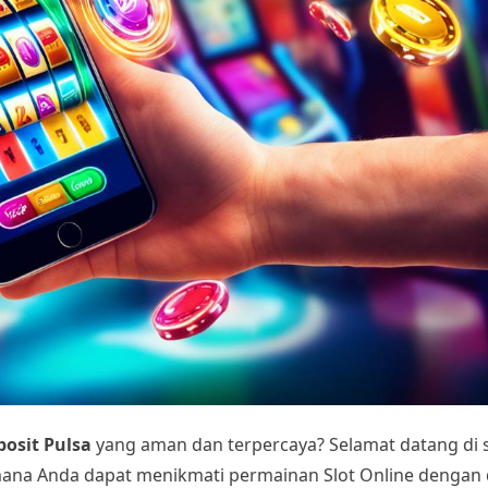
posit Pulsa
yang aman dan terpercaya? Selamat datang di s
mana Anda dapat menikmati permainan Slot Online dengan 