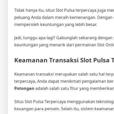
Tidak hanya itu, situs Slot Pulsa terpercaya jug
peluang Anda dalam meraih kemenangan. Dengan 
memperoleh keuntungan yang lebih besar.
Jadi, tunggu apa lagi? Gabunglah sekarang dengan 
keuntungan yang menarik dari permainan Slot Onli
Keamanan Transaksi Slot Pulsa
Keamanan transaksi merupakan salah satu hal ter
terpercaya, Anda dapat menikmati pengalaman berm
Potongan
adalah salah satu fitur yang memberika
Situs Slot Pulsa Terpercaya menggunakan teknologi
keuangan para pemain. Selain itu, sistem keamana