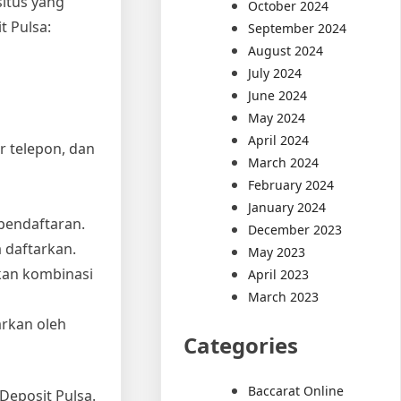
itus yang
October 2024
t Pulsa:
September 2024
August 2024
July 2024
June 2024
May 2024
April 2024
r telepon, dan
March 2024
February 2024
January 2024
 pendaftaran.
December 2023
 daftarkan.
May 2023
kan kombinasi
April 2023
March 2023
arkan oleh
Categories
Baccarat Online
Deposit Pulsa.