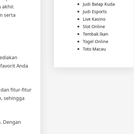
Judi Balap Kuda
akhir.
Judi Esports
n serta
Live Kasino
Slot Online
Tembak Ikan
Togel Online
Toto Macau
yediakan
favorit Anda
an fitur-fitur
n, sehingga
a. Dengan