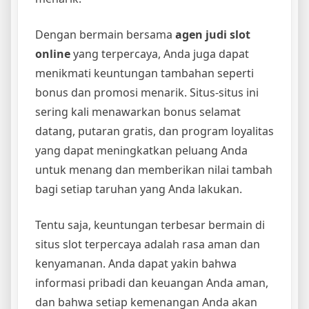
Dengan bermain bersama
agen judi slot
online
yang terpercaya, Anda juga dapat
menikmati keuntungan tambahan seperti
bonus dan promosi menarik. Situs-situs ini
sering kali menawarkan bonus selamat
datang, putaran gratis, dan program loyalitas
yang dapat meningkatkan peluang Anda
untuk menang dan memberikan nilai tambah
bagi setiap taruhan yang Anda lakukan.
Tentu saja, keuntungan terbesar bermain di
situs slot terpercaya adalah rasa aman dan
kenyamanan. Anda dapat yakin bahwa
informasi pribadi dan keuangan Anda aman,
dan bahwa setiap kemenangan Anda akan