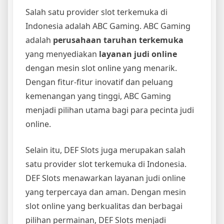
Salah satu provider slot terkemuka di
Indonesia adalah ABC Gaming. ABC Gaming
adalah
perusahaan taruhan terkemuka
yang menyediakan
layanan judi online
dengan mesin slot online yang menarik.
Dengan fitur-fitur inovatif dan peluang
kemenangan yang tinggi, ABC Gaming
menjadi pilihan utama bagi para pecinta judi
online.
Selain itu, DEF Slots juga merupakan salah
satu provider slot terkemuka di Indonesia.
DEF Slots menawarkan layanan judi online
yang terpercaya dan aman. Dengan mesin
slot online yang berkualitas dan berbagai
pilihan permainan, DEF Slots menjadi