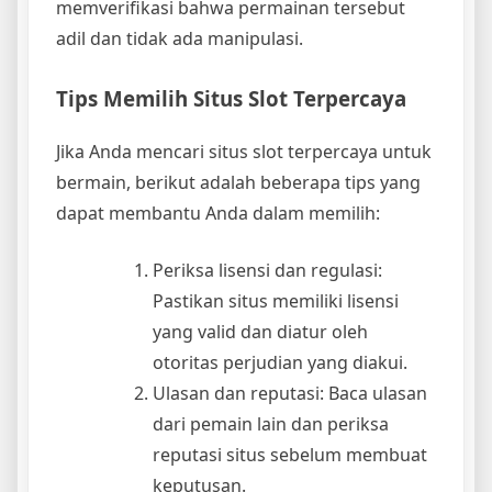
memverifikasi bahwa permainan tersebut
adil dan tidak ada manipulasi.
Tips Memilih Situs Slot Terpercaya
Jika Anda mencari situs slot terpercaya untuk
bermain, berikut adalah beberapa tips yang
dapat membantu Anda dalam memilih:
Periksa lisensi dan regulasi:
Pastikan situs memiliki lisensi
yang valid dan diatur oleh
otoritas perjudian yang diakui.
Ulasan dan reputasi: Baca ulasan
dari pemain lain dan periksa
reputasi situs sebelum membuat
keputusan.