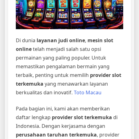
Di dunia
layanan judi online
,
mesin slot
online
telah menjadi salah satu opsi
permainan yang paling populer. Untuk
memastikan pengalaman bermain yang
terbaik, penting untuk memilih
provider slot
terkemuka
yang menawarkan layanan
berkualitas dan inovatif.
Toto Macau
Pada bagian ini, kami akan memberikan
daftar lengkap
provider slot terkemuka
di
Indonesia. Dengan kerjasama dengan
perusahaan taruhan terkemuka
, provider