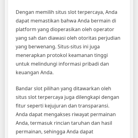
Dengan memilih situs slot terpercaya, Anda
dapat memastikan bahwa Anda bermain di
platform yang dioperasikan oleh operator
yang sah dan diawasi oleh otoritas perjudian
yang berwenang. Situs-situs ini juga
menerapkan protokol keamanan tinggi
untuk melindungi informasi pribadi dan
keuangan Anda.
Bandar slot pilihan yang ditawarkan oleh
situs slot terpercaya juga dilengkapi dengan
fitur seperti kejujuran dan transparansi.
Anda dapat mengakses riwayat permainan
Anda, termasuk rincian taruhan dan hasil
permainan, sehingga Anda dapat