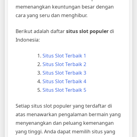
memenangkan keuntungan besar dengan
cara yang seru dan menghibur.
Berikut adalah daftar
situs slot populer
di
Indonesia:
Situs Slot Terbaik 1
Situs Slot Terbaik 2
Situs Slot Terbaik 3
Situs Slot Terbaik 4
Situs Slot Terbaik 5
Setiap situs slot populer yang terdaftar di
atas menawarkan pengalaman bermain yang
menyenangkan dan peluang kemenangan
yang tinggi. Anda dapat memilih situs yang