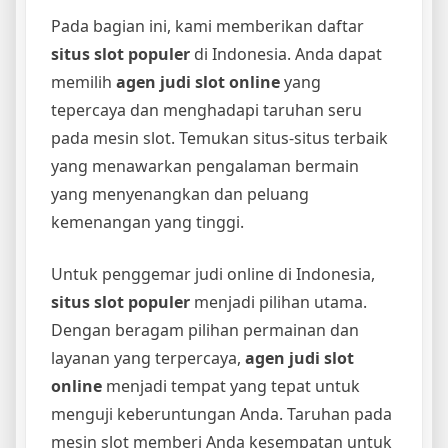
Pada bagian ini, kami memberikan daftar
situs slot populer
di Indonesia. Anda dapat
memilih
agen judi slot online
yang
tepercaya dan menghadapi taruhan seru
pada mesin slot. Temukan situs-situs terbaik
yang menawarkan pengalaman bermain
yang menyenangkan dan peluang
kemenangan yang tinggi.
Untuk penggemar judi online di Indonesia,
situs slot populer
menjadi pilihan utama.
Dengan beragam pilihan permainan dan
layanan yang terpercaya,
agen judi slot
online
menjadi tempat yang tepat untuk
menguji keberuntungan Anda. Taruhan pada
mesin slot memberi Anda kesempatan untuk