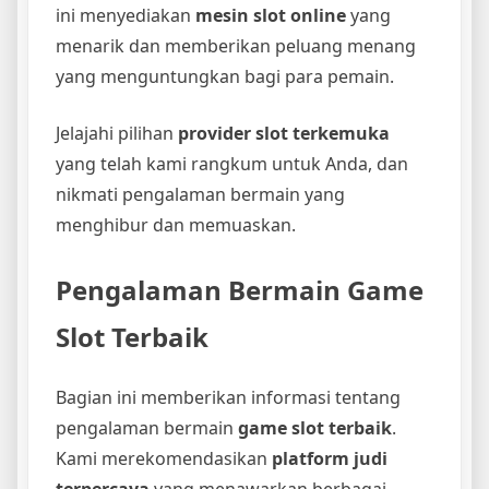
ini menyediakan
mesin slot online
yang
menarik dan memberikan peluang menang
yang menguntungkan bagi para pemain.
Jelajahi pilihan
provider slot terkemuka
yang telah kami rangkum untuk Anda, dan
nikmati pengalaman bermain yang
menghibur dan memuaskan.
Pengalaman Bermain Game
Slot Terbaik
Bagian ini memberikan informasi tentang
pengalaman bermain
game slot terbaik
.
Kami merekomendasikan
platform judi
terpercaya
yang menawarkan berbagai