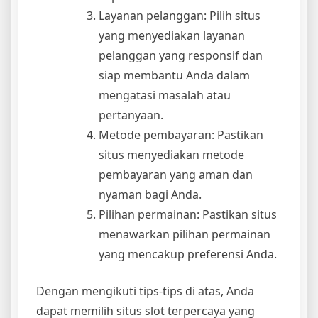
Layanan pelanggan: Pilih situs
yang menyediakan layanan
pelanggan yang responsif dan
siap membantu Anda dalam
mengatasi masalah atau
pertanyaan.
Metode pembayaran: Pastikan
situs menyediakan metode
pembayaran yang aman dan
nyaman bagi Anda.
Pilihan permainan: Pastikan situs
menawarkan pilihan permainan
yang mencakup preferensi Anda.
Dengan mengikuti tips-tips di atas, Anda
dapat memilih situs slot terpercaya yang