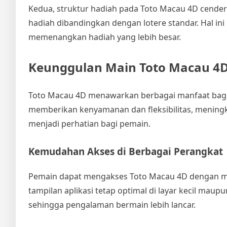
Kedua, struktur hadiah pada Toto Macau 4D cenderu
hadiah dibandingkan dengan lotere standar. Hal in
memenangkan hadiah yang lebih besar.
Keunggulan Main Toto Macau 4D
Toto Macau 4D menawarkan berbagai manfaat bagi
memberikan kenyamanan dan fleksibilitas, mening
menjadi perhatian bagi pemain.
Kemudahan Akses di Berbagai Perangkat
Pemain dapat mengakses Toto Macau 4D dengan mu
tampilan aplikasi tetap optimal di layar kecil ma
sehingga pengalaman bermain lebih lancar.