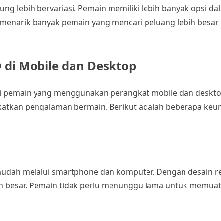
ng lebih bervariasi. Pemain memiliki lebih banyak opsi da
i menarik banyak pemain yang mencari peluang lebih besar
 di Mobile dan Desktop
 pemain yang menggunakan perangkat mobile dan desktop.
katkan pengalaman bermain. Berikut adalah beberapa keu
dah melalui smartphone dan komputer. Dengan desain re
upun besar. Pemain tidak perlu menunggu lama untuk memua