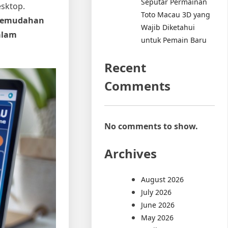
Seputar Permainan
sktop.
Toto Macau 3D yang
emudahan
Wajib Diketahui
alam
untuk Pemain Baru
Recent
Comments
No comments to show.
Archives
August 2026
July 2026
June 2026
May 2026