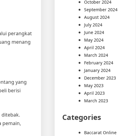
October 2024
September 2024
August 2024
July 2024
June 2024
lui perangkat
May 2024
eluang menang
April 2024
March 2024
February 2024
January 2024
December 2023
entang yang
May 2023
li berisi
April 2023
March 2023
 ditebak.
Categories
a pemain,
Baccarat Online