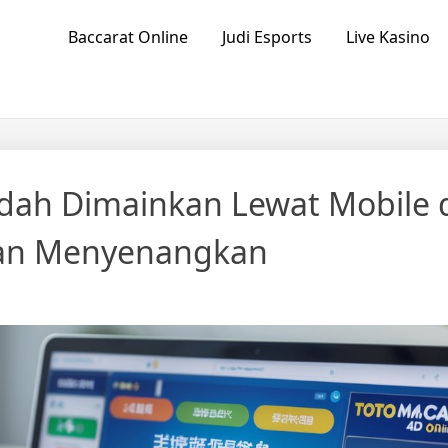
Baccarat Online
Judi Esports
Live Kasino
dah Dimainkan Lewat Mobile 
man Menyenangkan