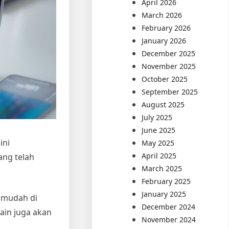
April 2026
March 2026
February 2026
January 2026
December 2025
November 2025
October 2025
September 2025
August 2025
July 2025
June 2025
ini
May 2025
April 2025
ang telah
March 2025
February 2025
January 2025
 mudah di
December 2024
ain juga akan
November 2024