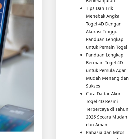
Berkelanjutan
Tips Dan Trik
Menebak Angka
Togel 4D Dengan
Akurasi Tinggi:
Panduan Lengkap
untuk Pemain Togel
Panduan Lengkap
Bermain Togel 4D
untuk Pemula Agar
Mudah Menang dan
Sukses
Cara Daftar Akun
Togel 4D Resmi
Terpercaya di Tahun
2026 Secara Mudah
dan Aman
Rahasia dan Mitos