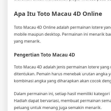
Apa Itu Toto Macau 4D Online
Toto Macau 4D Online adalah permainan lotere ya
mobile maupun desktop. Permainan ini menarik ba
yang menarik.
Pengertian Toto Macau 4D
Toto Macau 4D adalah jenis permainan lotere yan
ditentukan. Pemain harus menebak urutan angka yan
kombinasi angka yang diharapkan akan cocok den
Dalam permainan ini, setiap hasil memiliki kategor
Hadiah dapat bervariasi, membuat permainan sema
peluang untuk menang juga semakin menarik.