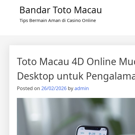
Skip
Bandar Toto Macau
to
content
Tips Bermain Aman di Casino Online
Toto Macau 4D Online Mu
Desktop untuk Pengala
Posted on
26/02/2026
by
admin