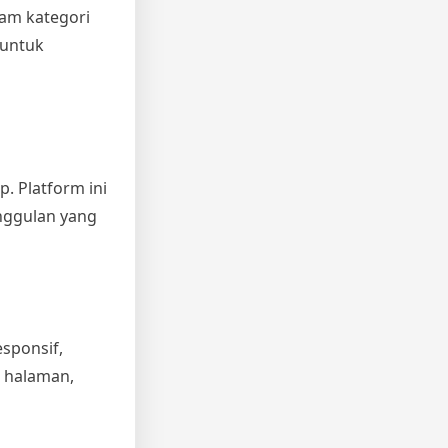
lam kategori
 untuk
 Platform ini
nggulan yang
sponsif,
t halaman,