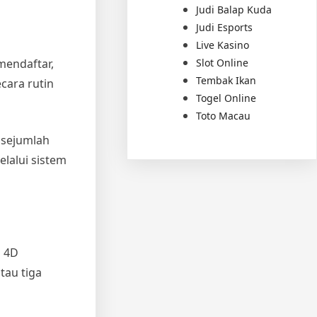
Judi Balap Kuda
Judi Esports
Live Kasino
Slot Online
mendaftar,
Tembak Ikan
cara rutin
Togel Online
Toto Macau
 sejumlah
lalui sistem
u 4D
au tiga