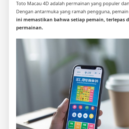
Toto Macau 4D adalah permainan yang populer dan
Dengan antarmuka yang ramah pengguna, pemain
ini memastikan bahwa setiap pemain, terlepas d
permainan.