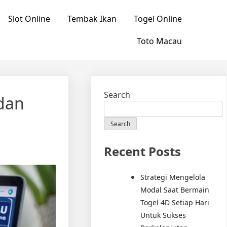
Slot Online
Tembak Ikan
Togel Online
Toto Macau
Search
dan
Search
Recent Posts
Strategi Mengelola
Modal Saat Bermain
Togel 4D Setiap Hari
Untuk Sukses