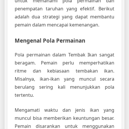
untuk memahami pola permainan dan
penempatan taruhan yang efektif. Berikut
adalah dua strategi yang dapat membantu
pemain dalam mencapai kemenangan.
Mengenal Pola Permainan
Pola permainan dalam Tembak Ikan sangat
beragam. Pemain perlu memperhatikan
ritme dan kebiasaan tembakan ikan.
Misalnya, ikan-ikan yang muncul secara
berulang sering kali menunjukkan pola
tertentu.
Mengamati waktu dan jenis ikan yang
muncul bisa memberikan keuntungan besar.
Pemain disarankan untuk menggunakan