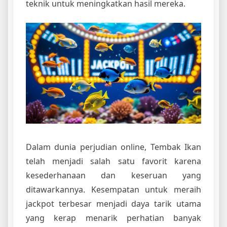
teknik untuk meningkatkan hasil mereka.
Dalam dunia perjudian online, Tembak Ikan
telah menjadi salah satu favorit karena
kesederhanaan dan keseruan yang
ditawarkannya. Kesempatan untuk meraih
jackpot terbesar menjadi daya tarik utama
yang kerap menarik perhatian banyak