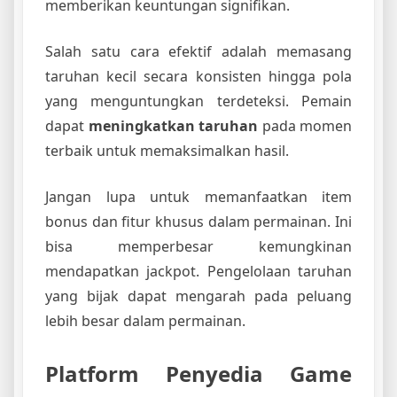
memberikan keuntungan signifikan.
Salah satu cara efektif adalah memasang
taruhan kecil secara konsisten hingga pola
yang menguntungkan terdeteksi. Pemain
dapat
meningkatkan taruhan
pada momen
terbaik untuk memaksimalkan hasil.
Jangan lupa untuk memanfaatkan item
bonus dan fitur khusus dalam permainan. Ini
bisa memperbesar kemungkinan
mendapatkan jackpot. Pengelolaan taruhan
yang bijak dapat mengarah pada peluang
lebih besar dalam permainan.
Platform Penyedia Game