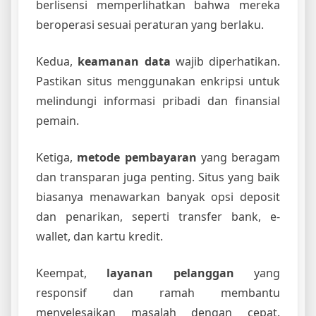
berlisensi memperlihatkan bahwa mereka
beroperasi sesuai peraturan yang berlaku.
Kedua,
keamanan data
wajib diperhatikan.
Pastikan situs menggunakan enkripsi untuk
melindungi informasi pribadi dan finansial
pemain.
Ketiga,
metode pembayaran
yang beragam
dan transparan juga penting. Situs yang baik
biasanya menawarkan banyak opsi deposit
dan penarikan, seperti transfer bank, e-
wallet, dan kartu kredit.
Keempat,
layanan pelanggan
yang
responsif dan ramah membantu
menyelesaikan masalah dengan cepat.