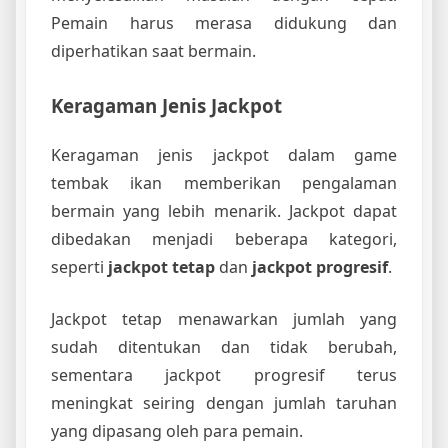
Pemain harus merasa didukung dan
diperhatikan saat bermain.
Keragaman Jenis Jackpot
Keragaman jenis jackpot dalam game
tembak ikan memberikan pengalaman
bermain yang lebih menarik. Jackpot dapat
dibedakan menjadi beberapa kategori,
seperti
jackpot tetap
dan
jackpot progresif
.
Jackpot tetap menawarkan jumlah yang
sudah ditentukan dan tidak berubah,
sementara jackpot progresif terus
meningkat seiring dengan jumlah taruhan
yang dipasang oleh para pemain.