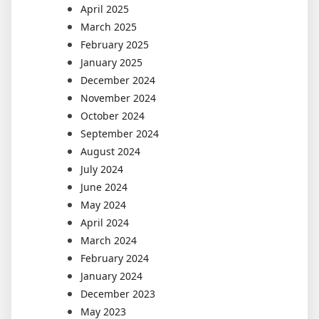
April 2025
March 2025
February 2025
January 2025
December 2024
November 2024
October 2024
September 2024
August 2024
July 2024
June 2024
May 2024
April 2024
March 2024
February 2024
January 2024
December 2023
May 2023