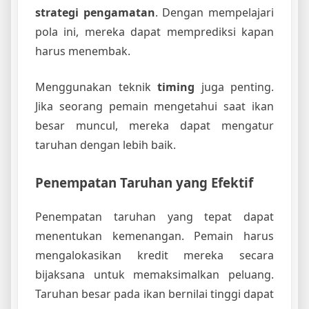
strategi pengamatan
. Dengan mempelajari
pola ini, mereka dapat memprediksi kapan
harus menembak.
Menggunakan teknik
timing
juga penting.
Jika seorang pemain mengetahui saat ikan
besar muncul, mereka dapat mengatur
taruhan dengan lebih baik.
Penempatan Taruhan yang Efektif
Penempatan taruhan yang tepat dapat
menentukan kemenangan. Pemain harus
mengalokasikan kredit mereka secara
bijaksana untuk memaksimalkan peluang.
Taruhan besar pada ikan bernilai tinggi dapat