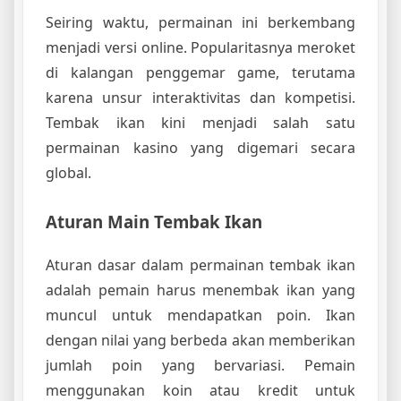
Seiring waktu, permainan ini berkembang
menjadi versi online. Popularitasnya meroket
di kalangan penggemar game, terutama
karena unsur interaktivitas dan kompetisi.
Tembak ikan kini menjadi salah satu
permainan kasino yang digemari secara
global.
Aturan Main Tembak Ikan
Aturan dasar dalam permainan tembak ikan
adalah pemain harus menembak ikan yang
muncul untuk mendapatkan poin. Ikan
dengan nilai yang berbeda akan memberikan
jumlah poin yang bervariasi. Pemain
menggunakan koin atau kredit untuk