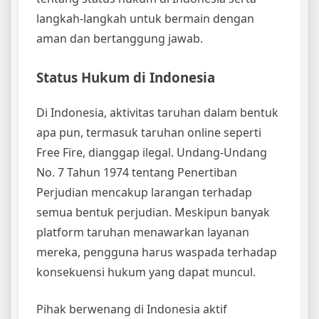
langkah-langkah untuk bermain dengan
aman dan bertanggung jawab.
Status Hukum di Indonesia
Di Indonesia, aktivitas taruhan dalam bentuk
apa pun, termasuk taruhan online seperti
Free Fire, dianggap ilegal. Undang-Undang
No. 7 Tahun 1974 tentang Penertiban
Perjudian mencakup larangan terhadap
semua bentuk perjudian. Meskipun banyak
platform taruhan menawarkan layanan
mereka, pengguna harus waspada terhadap
konsekuensi hukum yang dapat muncul.
Pihak berwenang di Indonesia aktif