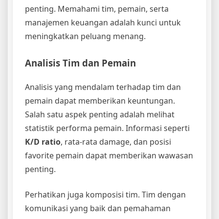
penting. Memahami tim, pemain, serta
manajemen keuangan adalah kunci untuk
meningkatkan peluang menang.
Analisis Tim dan Pemain
Analisis yang mendalam terhadap tim dan
pemain dapat memberikan keuntungan.
Salah satu aspek penting adalah melihat
statistik performa pemain. Informasi seperti
K/D ratio
, rata-rata damage, dan posisi
favorite pemain dapat memberikan wawasan
penting.
Perhatikan juga komposisi tim. Tim dengan
komunikasi yang baik dan pemahaman