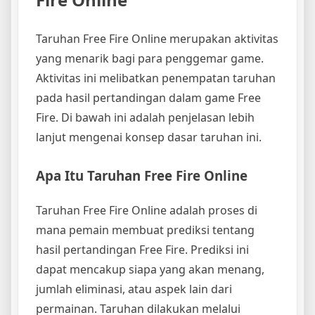
Taruhan Free Fire Online merupakan aktivitas
yang menarik bagi para penggemar game.
Aktivitas ini melibatkan penempatan taruhan
pada hasil pertandingan dalam game Free
Fire. Di bawah ini adalah penjelasan lebih
lanjut mengenai konsep dasar taruhan ini.
Apa Itu Taruhan Free Fire Online
Taruhan Free Fire Online adalah proses di
mana pemain membuat prediksi tentang
hasil pertandingan Free Fire. Prediksi ini
dapat mencakup siapa yang akan menang,
jumlah eliminasi, atau aspek lain dari
permainan. Taruhan dilakukan melalui