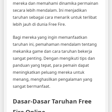
mereka dan memahami dinamika permainan
secara lebih mendalam. Ini menjadikan
taruhan sebagai cara menarik untuk terlibat
lebih jauh di dunia Free Fire.
Bagi mereka yang ingin memanfaatkan
taruhan ini, pemahaman mendalam tentang
mekanika game dan cara taruhan bekerja
sangat penting. Dengan mengikuti tips dan
panduan yang tepat, para pemain dapat
meningkatkan peluang mereka untuk
menang, menghasilkan pengalaman yang
sangat bermanfaat.
Dasar-Dasar Taruhan Free
Fire Online