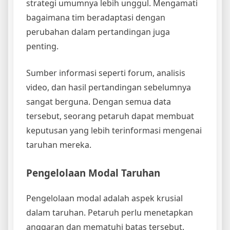
strategi umumnya lebih unggul. Mengamati
bagaimana tim beradaptasi dengan
perubahan dalam pertandingan juga
penting.
Sumber informasi seperti forum, analisis
video, dan hasil pertandingan sebelumnya
sangat berguna. Dengan semua data
tersebut, seorang petaruh dapat membuat
keputusan yang lebih terinformasi mengenai
taruhan mereka.
Pengelolaan Modal Taruhan
Pengelolaan modal adalah aspek krusial
dalam taruhan. Petaruh perlu menetapkan
anggaran dan mematuhi batas tersebut.