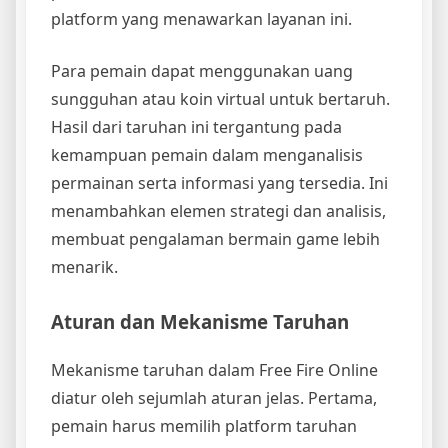
platform yang menawarkan layanan ini.
Para pemain dapat menggunakan uang
sungguhan atau koin virtual untuk bertaruh.
Hasil dari taruhan ini tergantung pada
kemampuan pemain dalam menganalisis
permainan serta informasi yang tersedia. Ini
menambahkan elemen strategi dan analisis,
membuat pengalaman bermain game lebih
menarik.
Aturan dan Mekanisme Taruhan
Mekanisme taruhan dalam Free Fire Online
diatur oleh sejumlah aturan jelas. Pertama,
pemain harus memilih platform taruhan