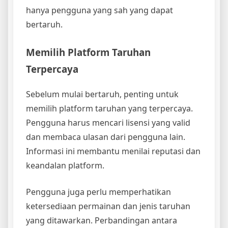
hanya pengguna yang sah yang dapat
bertaruh.
Memilih Platform Taruhan
Terpercaya
Sebelum mulai bertaruh, penting untuk
memilih platform taruhan yang terpercaya.
Pengguna harus mencari lisensi yang valid
dan membaca ulasan dari pengguna lain.
Informasi ini membantu menilai reputasi dan
keandalan platform.
Pengguna juga perlu memperhatikan
ketersediaan permainan dan jenis taruhan
yang ditawarkan. Perbandingan antara