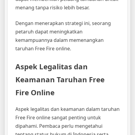
menang tanpa risiko lebih besar.
Dengan menerapkan strategi ini, seorang
petaruh dapat meningkatkan
kemampuannya dalam memenangkan
taruhan Free Fire online.
Aspek Legalitas dan
Keamanan Taruhan Free
Fire Online
Aspek legalitas dan keamanan dalam taruhan
Free Fire online sangat penting untuk
dipahami. Pembaca perlu mengetahui
tentang status hukum di Indonesia serta