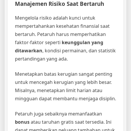
Manajemen Risiko Saat Bertaruh
Mengelola risiko adalah kunci untuk
mempertahankan kesehatan finansial saat
bertaruh. Petaruh harus memperhatikan
faktor-faktor seperti
keunggulan yang
ditawarkan
, kondisi permainan, dan statistik
pertandingan yang ada.
Menetapkan batas kerugian sangat penting
untuk mencegah kerugian yang lebih besar.
Misalnya, menetapkan limit harian atau
mingguan dapat membantu menjaga disiplin.
Petaruh juga sebaiknya memanfaatkan
bonus
atau taruhan gratis saat tersedia. Ini
dapat memberikan peluang tambahan untuk