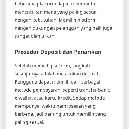
beberapa platform dapat membantu
menentukan mana yang paling sesuai
dengan kebutuhan. Memilih platform
dengan dukungan pelanggan yang baik juga
sangat dianjurkan.
Prosedur Deposit dan Penarikan
Setelah memilih platform, langkah
selanjutnya adalah melakukan deposit.
Pengguna dapat memilih dari berbagai
metode pembayaran, seperti transfer bank,
e-wallet, atau kartu kredit. Setiap metode
mempunyai waktu pemrosesan yang
berbeda, jadi penting untuk memilih yang
paling sesuai.