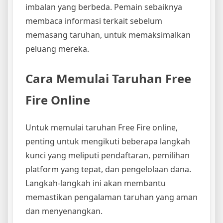
imbalan yang berbeda. Pemain sebaiknya
membaca informasi terkait sebelum
memasang taruhan, untuk memaksimalkan
peluang mereka.
Cara Memulai Taruhan Free
Fire Online
Untuk memulai taruhan Free Fire online,
penting untuk mengikuti beberapa langkah
kunci yang meliputi pendaftaran, pemilihan
platform yang tepat, dan pengelolaan dana.
Langkah-langkah ini akan membantu
memastikan pengalaman taruhan yang aman
dan menyenangkan.