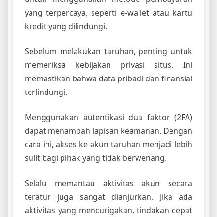
yang terpercaya, seperti e-wallet atau kartu
kredit yang dilindungi.
Sebelum melakukan taruhan, penting untuk
memeriksa kebijakan privasi situs. Ini
memastikan bahwa data pribadi dan finansial
terlindungi.
Menggunakan autentikasi dua faktor (2FA)
dapat menambah lapisan keamanan. Dengan
cara ini, akses ke akun taruhan menjadi lebih
sulit bagi pihak yang tidak berwenang.
Selalu memantau aktivitas akun secara
teratur juga sangat dianjurkan. Jika ada
aktivitas yang mencurigakan, tindakan cepat