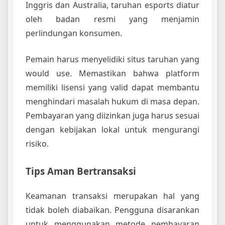
Inggris dan Australia, taruhan esports diatur
oleh badan resmi yang menjamin
perlindungan konsumen.
Pemain harus menyelidiki situs taruhan yang
would use. Memastikan bahwa platform
memiliki lisensi yang valid dapat membantu
menghindari masalah hukum di masa depan.
Pembayaran yang diizinkan juga harus sesuai
dengan kebijakan lokal untuk mengurangi
risiko.
Tips Aman Bertransaksi
Keamanan transaksi merupakan hal yang
tidak boleh diabaikan. Pengguna disarankan
untuk menggunakan metode pembayaran