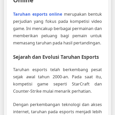
Taruhan esports online
merupakan bentuk
perjudian yang fokus pada kompetisi video
game. Ini mencakup berbagai permainan dan
memberikan peluang bagi pemain untuk
memasang taruhan pada hasil pertandingan.
Sejarah dan Evolusi Taruhan Esports
Taruhan esports telah berkembang pesat
sejak awal tahun 2000-an. Pada saat itu,
kompetisi game seperti StarCraft dan
Counter-Strike mulai menarik perhatian.
Dengan perkembangan teknologi dan akses
internet, taruhan pada esports menjadi lebih