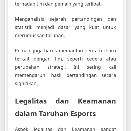
terhadap tim dan pemain yang terlibat.
Menganalisis sejarah pertandingan dan
statistik menjadi dasar yang kuat untuk
merumuskan taruhan.
Pemain juga harus memantau berita terbaru
terkait dengan tim, seperti cedera atau
perubahan strategi. Ini sering kali
memengaruhi hasil pertandingan secara
signifikan.
Legalitas dan Keamanan
dalam Taruhan Esports
Aspek legalitas dan keamanan sangat