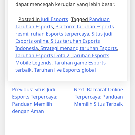
dapat mencegah kerugian yang lebih besar.
Posted in
Judi Esports
Tagged
Panduan
Taruhan Esports
,
Platform taruhan Esports
resmi
,
ruhan Esports terpercaya
,
Situs judi
Esports online
,
Situs taruhan Esports
Indonesia
,
Strategi menang taruhan Esports
,
Taruhan Esports Dota 2
,
Taruhan Esports
Mobile Legends
,
Taruhan game Esports
terbaik
,
Taruhan live Esports global
Post
Previous:
Situs Judi
Next:
Baccarat Online
Esports Terpercaya:
Terpercaya: Panduan
navigation
Panduan Memilih
Memilih Situs Terbaik
dengan Aman