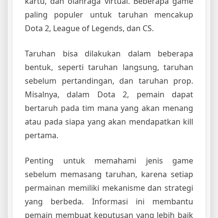
kartu, dan olahraga virtual. Beberapa game
paling populer untuk taruhan mencakup
Dota 2, League of Legends, dan CS.
Taruhan bisa dilakukan dalam beberapa
bentuk, seperti taruhan langsung, taruhan
sebelum pertandingan, dan taruhan prop.
Misalnya, dalam Dota 2, pemain dapat
bertaruh pada tim mana yang akan menang
atau pada siapa yang akan mendapatkan kill
pertama.
Penting untuk memahami jenis game
sebelum memasang taruhan, karena setiap
permainan memiliki mekanisme dan strategi
yang berbeda. Informasi ini membantu
pemain membuat keputusan yang lebih baik