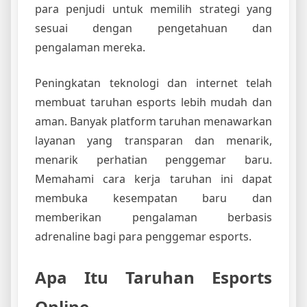
para penjudi untuk memilih strategi yang
sesuai dengan pengetahuan dan
pengalaman mereka.
Peningkatan teknologi dan internet telah
membuat taruhan esports lebih mudah dan
aman. Banyak platform taruhan menawarkan
layanan yang transparan dan menarik,
menarik perhatian penggemar baru.
Memahami cara kerja taruhan ini dapat
membuka kesempatan baru dan
memberikan pengalaman berbasis
adrenaline bagi para penggemar esports.
Apa Itu Taruhan Esports
Online