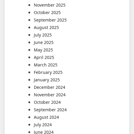
November 2025
October 2025
September 2025
August 2025
July 2025
June 2025
May 2025
April 2025
March 2025
February 2025
January 2025
December 2024
November 2024
October 2024
September 2024
August 2024
July 2024
June 2024