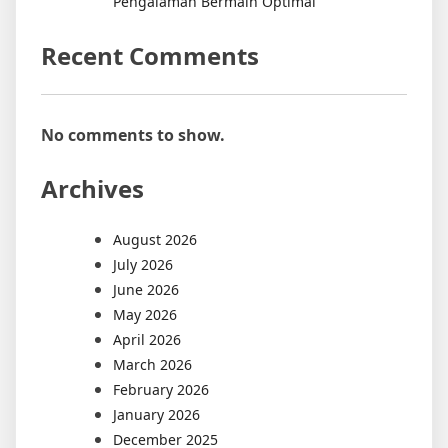
Pengalaman Bermain Optimal
Recent Comments
No comments to show.
Archives
August 2026
July 2026
June 2026
May 2026
April 2026
March 2026
February 2026
January 2026
December 2025