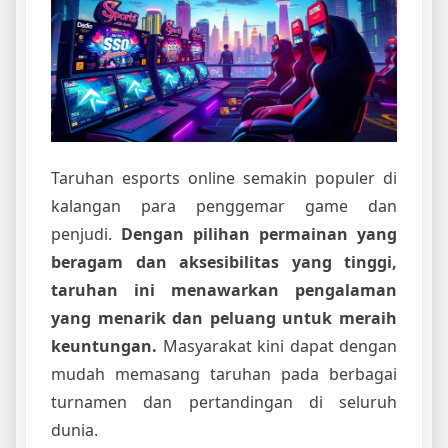
Taruhan esports online semakin populer di
kalangan para penggemar game dan
penjudi.
Dengan pilihan permainan yang
beragam dan aksesibilitas yang tinggi,
taruhan ini menawarkan pengalaman
yang menarik dan peluang untuk meraih
keuntungan.
Masyarakat kini dapat dengan
mudah memasang taruhan pada berbagai
turnamen dan pertandingan di seluruh
dunia.