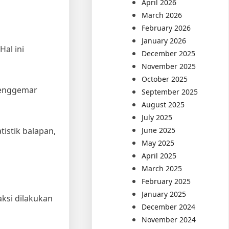
April 2026
March 2026
February 2026
January 2026
al ini
December 2025
November 2025
October 2025
penggemar
September 2025
August 2025
July 2025
June 2025
tistik balapan,
May 2025
April 2025
March 2025
February 2025
January 2025
aksi dilakukan
December 2024
November 2024