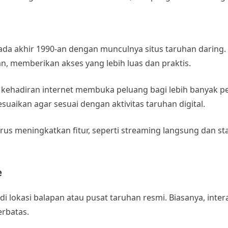
da akhir 1990-an dengan munculnya situs taruhan daring. H
, memberikan akses yang lebih luas dan praktis.
 kehadiran internet membuka peluang bagi lebih banyak 
esuaikan agar sesuai dengan aktivitas taruhan digital.
rus meningkatkan fitur, seperti streaming langsung dan sta
e
 lokasi balapan atau pusat taruhan resmi. Biasanya, inter
rbatas.