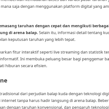
di mana saja dengan menggunakan platform digital yang a
masang taruhan dengan cepat dan mengikuti berbaga
ung di arena balap.
Selain itu, informasi detail tentang ku
an keputusan taruhan yang lebih tepat.
an fitur interaktif seperti live streaming dan statistik ter
nformatif. Ini membuka peluang besar bagi penggemar ba
 hiburan secara efisien.
ine
disional dari perjudian balap kuda dengan teknologi digita
ternet tanpa harus hadir langsung di arena balap. Bebe
an dengan taruhan konvensional, dan pengaruh teknologi