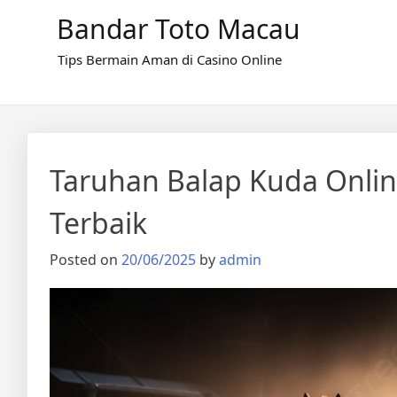
Skip
Bandar Toto Macau
to
content
Tips Bermain Aman di Casino Online
Taruhan Balap Kuda Onli
Terbaik
Posted on
20/06/2025
by
admin