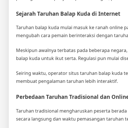
Sejarah Taruhan Balap Kuda di Internet
Taruhan balap kuda mulai masuk ke ranah online pa
mengubah cara pemain berinteraksi dengan taruhan
Meskipun awalnya terbatas pada beberapa negara,
balap kuda untuk ikut serta. Regulasi pun mulai dis
Seiring waktu, operator situs taruhan balap kuda te
membuat pengalaman taruhan lebih interaktif.
Perbedaan Taruhan Tradisional dan Onlin
Taruhan tradisional mengharuskan peserta berada di
secara langsung dan waktu pemasangan taruhan te