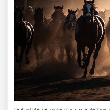
Taruhan balap kuda online semakin populer karena