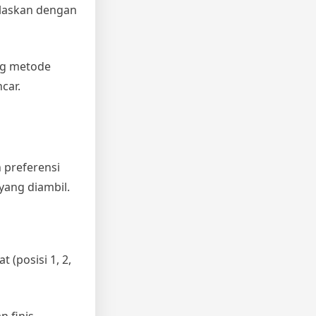
elaskan dengan
ng metode
car.
 preferensi
yang diambil.
(posisi 1, 2,