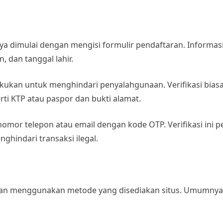
anya dimulai dengan mengisi formulir pendaftaran. Informas
, dan tanggal lahir.
lakukan untuk menghindari penyalahgunaan. Verifikasi bias
i KTP atau paspor dan bukti alamat.
nomor telepon atau email dengan kode OTP. Verifikasi ini p
hindari transaksi ilegal.
oran menggunakan metode yang disediakan situs. Umumnya