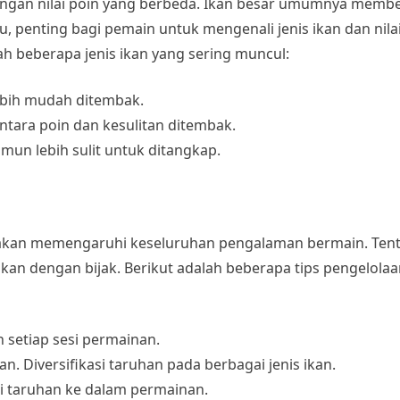
dengan nilai poin yang berbeda. Ikan besar umumnya membe
u, penting bagi pemain untuk mengenali jenis ikan dan nila
ah beberapa jenis ikan yang sering muncul:
lebih mudah ditembak.
tara poin dan kesulitan ditembak.
mun lebih sulit untuk ditangkap.
 akan memengaruhi keseluruhan pengalaman bermain. Ten
an dengan bijak. Berikut adalah beberapa tips pengelola
 setiap sesi permainan.
n. Diversifikasi taruhan pada berbagai jenis ikan.
 taruhan ke dalam permainan.