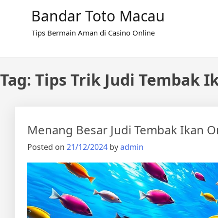
Skip
Bandar Toto Macau
to
content
Tips Bermain Aman di Casino Online
Tag:
Tips Trik Judi Tembak I
Menang Besar Judi Tembak Ikan On
Posted on
21/12/2024
by
admin