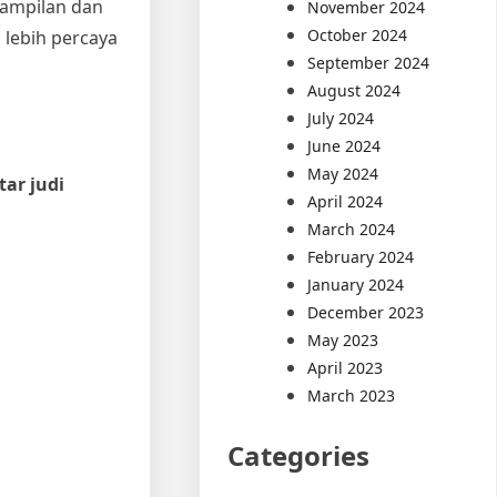
tampilan dan
November 2024
October 2024
lebih percaya
September 2024
August 2024
July 2024
June 2024
May 2024
ar judi
April 2024
March 2024
February 2024
January 2024
December 2023
May 2023
April 2023
March 2023
Categories