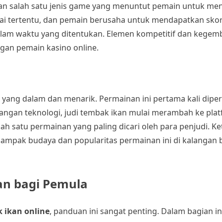
an salah satu jenis game yang menuntut pemain untuk me
ilai tertentu, dan pemain berusaha untuk mendapatkan skor
am waktu yang ditentukan. Elemen kompetitif dan kegem
gan pemain kasino online.
 yang dalam dan menarik. Permainan ini pertama kali diper
angan teknologi, judi tembak ikan mulai merambah ke plat
h satu permainan yang paling dicari oleh para penjudi. Ke
ampak budaya dan popularitas permainan ini di kalangan 
an bagi Pemula
 ikan online
, panduan ini sangat penting. Dalam bagian ini