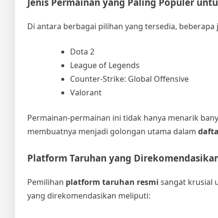
Jenis Permainan yang Paling Populer unt
Di antara berbagai pilihan yang tersedia, beberapa
Dota 2
League of Legends
Counter-Strike: Global Offensive
Valorant
Permainan-permainan ini tidak hanya menarik banya
membuatnya menjadi golongan utama dalam
dafta
Platform Taruhan yang Direkomendasika
Pemilihan
platform taruhan resmi
sangat krusial
yang direkomendasikan meliputi: