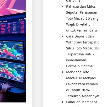
dan Aman
Rahasia dan Mitos
Seputar Permainan
Toto Macau 3D yang
Wajib Diketahui
untuk Pemain Baru
Cara Deposit dan
Withdraw Tercepat di
Situs Toto Macau 3D
Terpercaya untuk
Pengalaman
Bermain Optimal
Mengapa Toto
Macau 3D Menjadi
Favorit Para Pemain
di Tahun 2026?
Temukan Alasannya!
Panduan Membaca