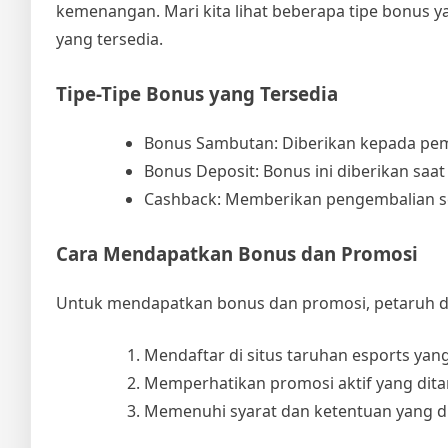
kemenangan. Mari kita lihat beberapa tipe bonus
yang tersedia.
Tipe-Tipe Bonus yang Tersedia
Bonus Sambutan: Diberikan kepada pema
Bonus Deposit: Bonus ini diberikan saa
Cashback: Memberikan pengembalian seb
Cara Mendapatkan Bonus dan Promosi
Untuk mendapatkan bonus dan promosi, petaruh d
Mendaftar di situs taruhan esports ya
Memperhatikan promosi aktif yang dita
Memenuhi syarat dan ketentuan yang di