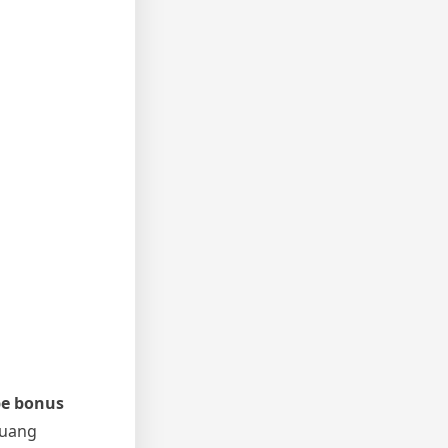
pe bonus
luang