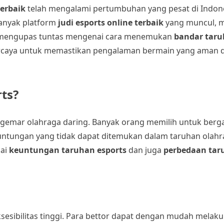
terbaik
telah mengalami pertumbuhan yang pesat di Indon
anyak platform
judi esports online terbaik
yang muncul, 
kan mengupas tuntas mengenai cara menemukan
bandar taru
rpercaya untuk memastikan pengalaman bermain yang aman 
ts?
ggemar olahraga daring. Banyak orang memilih untuk ber
untungan yang tidak dapat ditemukan dalam taruhan olah
nai
keuntungan taruhan esports
dan juga
perbedaan tar
sesibilitas tinggi. Para bettor dapat dengan mudah melak