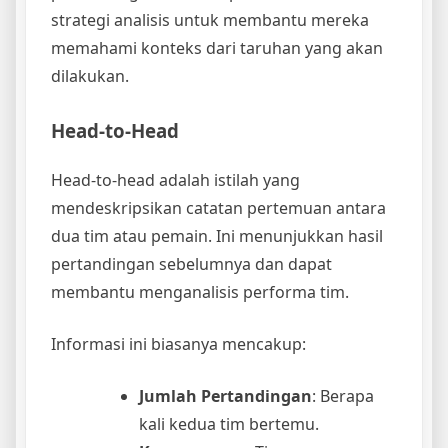
strategi analisis untuk membantu mereka
memahami konteks dari taruhan yang akan
dilakukan.
Head-to-Head
Head-to-head adalah istilah yang
mendeskripsikan catatan pertemuan antara
dua tim atau pemain. Ini menunjukkan hasil
pertandingan sebelumnya dan dapat
membantu menganalisis performa tim.
Informasi ini biasanya mencakup:
Jumlah Pertandingan
: Berapa
kali kedua tim bertemu.