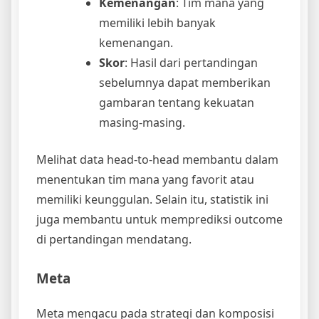
Kemenangan
: Tim mana yang
memiliki lebih banyak
kemenangan.
Skor
: Hasil dari pertandingan
sebelumnya dapat memberikan
gambaran tentang kekuatan
masing-masing.
Melihat data head-to-head membantu dalam
menentukan tim mana yang favorit atau
memiliki keunggulan. Selain itu, statistik ini
juga membantu untuk memprediksi outcome
di pertandingan mendatang.
Meta
Meta mengacu pada strategi dan komposisi