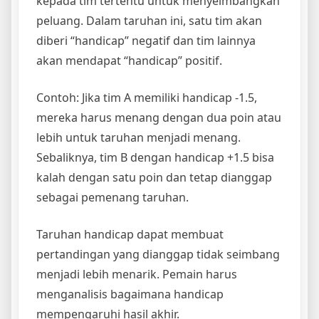
kepada tim tertentu untuk menyeimbangkan
peluang. Dalam taruhan ini, satu tim akan
diberi “handicap” negatif dan tim lainnya
akan mendapat “handicap” positif.
Contoh: Jika tim A memiliki handicap -1.5,
mereka harus menang dengan dua poin atau
lebih untuk taruhan menjadi menang.
Sebaliknya, tim B dengan handicap +1.5 bisa
kalah dengan satu poin dan tetap dianggap
sebagai pemenang taruhan.
Taruhan handicap dapat membuat
pertandingan yang dianggap tidak seimbang
menjadi lebih menarik. Pemain harus
menganalisis bagaimana handicap
mempengaruhi hasil akhir.