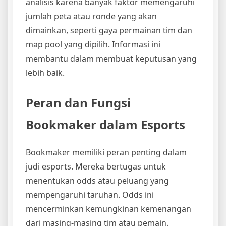
analisis karena banyak faktor memengaruhi
jumlah peta atau ronde yang akan
dimainkan, seperti gaya permainan tim dan
map pool yang dipilih. Informasi ini
membantu dalam membuat keputusan yang
lebih baik.
Peran dan Fungsi
Bookmaker dalam Esports
Bookmaker memiliki peran penting dalam
judi esports. Mereka bertugas untuk
menentukan odds atau peluang yang
mempengaruhi taruhan. Odds ini
mencerminkan kemungkinan kemenangan
dari masing-masing tim atau pemain.