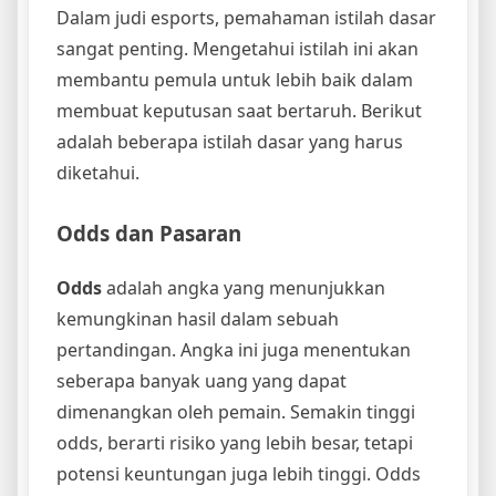
Dalam judi esports, pemahaman istilah dasar
sangat penting. Mengetahui istilah ini akan
membantu pemula untuk lebih baik dalam
membuat keputusan saat bertaruh. Berikut
adalah beberapa istilah dasar yang harus
diketahui.
Odds dan Pasaran
Odds
adalah angka yang menunjukkan
kemungkinan hasil dalam sebuah
pertandingan. Angka ini juga menentukan
seberapa banyak uang yang dapat
dimenangkan oleh pemain. Semakin tinggi
odds, berarti risiko yang lebih besar, tetapi
potensi keuntungan juga lebih tinggi. Odds