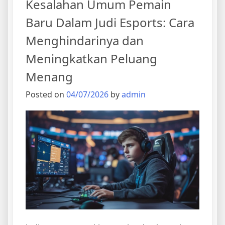
Kesalahan Umum Pemain
Dalam
Judi
Baru Dalam Judi Esports: Cara
Esports
Menghindarinya dan
Untuk
Pemula:
Meningkatkan Peluang
Memahami
Menang
Dasar-
Dasar
Posted on
04/07/2026
by
admin
dan
Strategi
Kunci