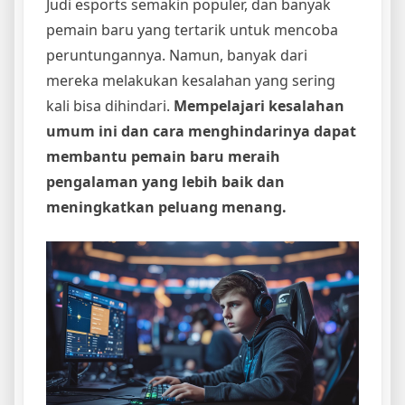
Judi esports semakin populer, dan banyak
pemain baru yang tertarik untuk mencoba
peruntungannya. Namun, banyak dari
mereka melakukan kesalahan yang sering
kali bisa dihindari.
Mempelajari kesalahan
umum ini dan cara menghindarinya dapat
membantu pemain baru meraih
pengalaman yang lebih baik dan
meningkatkan peluang menang.