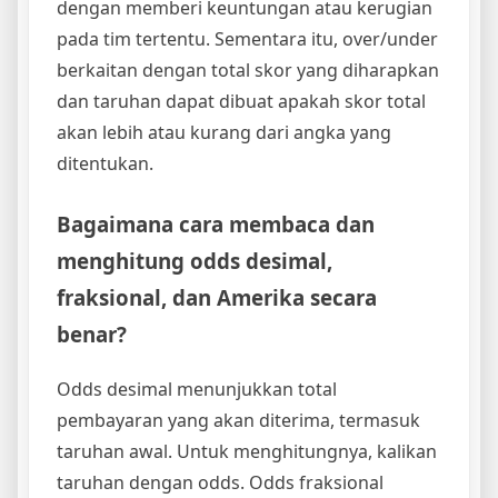
dengan memberi keuntungan atau kerugian
pada tim tertentu. Sementara itu, over/under
berkaitan dengan total skor yang diharapkan
dan taruhan dapat dibuat apakah skor total
akan lebih atau kurang dari angka yang
ditentukan.
Bagaimana cara membaca dan
menghitung odds desimal,
fraksional, dan Amerika secara
benar?
Odds desimal menunjukkan total
pembayaran yang akan diterima, termasuk
taruhan awal. Untuk menghitungnya, kalikan
taruhan dengan odds. Odds fraksional