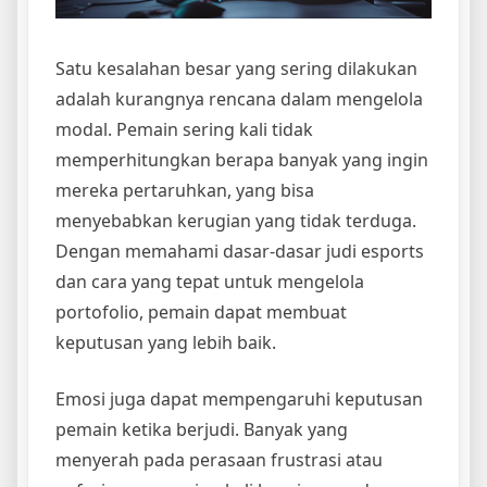
Satu kesalahan besar yang sering dilakukan
adalah kurangnya rencana dalam mengelola
modal. Pemain sering kali tidak
memperhitungkan berapa banyak yang ingin
mereka pertaruhkan, yang bisa
menyebabkan kerugian yang tidak terduga.
Dengan memahami dasar-dasar judi esports
dan cara yang tepat untuk mengelola
portofolio, pemain dapat membuat
keputusan yang lebih baik.
Emosi juga dapat mempengaruhi keputusan
pemain ketika berjudi. Banyak yang
menyerah pada perasaan frustrasi atau