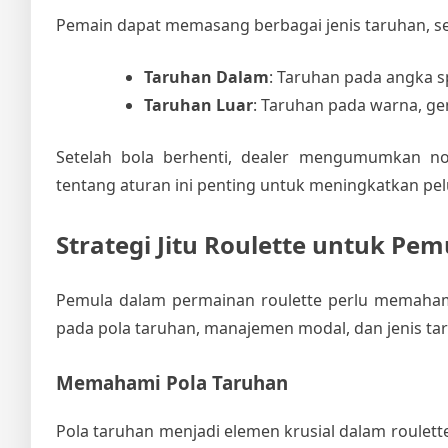
Pemain dapat memasang berbagai jenis taruhan, se
Taruhan Dalam
: Taruhan pada angka s
Taruhan Luar
: Taruhan pada warna, ge
Setelah bola berhenti, dealer mengumumkan 
tentang aturan ini penting untuk meningkatkan pe
Strategi Jitu Roulette untuk Pem
Pemula dalam permainan roulette perlu memaham
pada pola taruhan, manajemen modal, dan jenis ta
Memahami Pola Taruhan
Pola taruhan menjadi elemen krusial dalam roulett