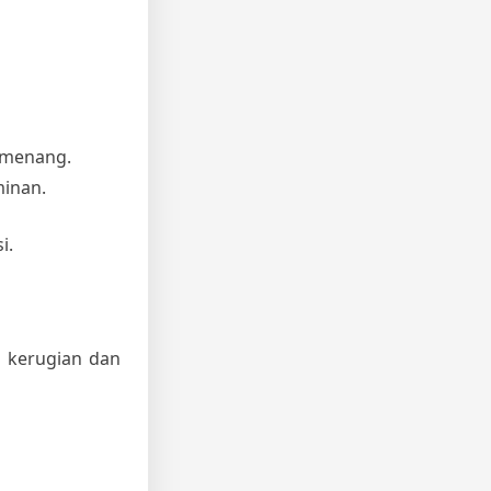
g menang.
minan.
i.
 kerugian dan