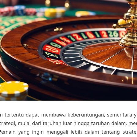
m tertentu dapat membawa keberuntungan, sementara ya
strategi, mulai dari taruhan luar hingga taruhan dalam, m
 Pemain yang ingin menggali lebih dalam tentang strat