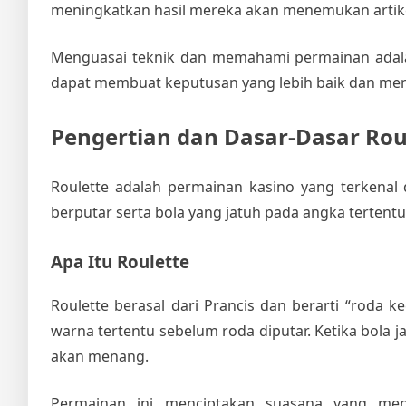
meningkatkan hasil mereka akan menemukan artikel
Menguasai teknik dan memahami permainan adala
dapat membuat keputusan yang lebih baik dan men
Pengertian dan Dasar-Dasar Rou
Roulette adalah permainan kasino yang terkenal 
berputar serta bola yang jatuh pada angka tertentu
Apa Itu Roulette
Roulette berasal dari Prancis dan berarti “roda
warna tertentu sebelum roda diputar. Ketika bola 
akan menang.
Permainan ini menciptakan suasana yang men