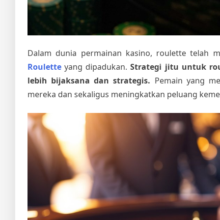
Dalam dunia permainan kasino, roulette telah
Roulette
yang dipadukan.
Strategi jitu untuk 
lebih bijaksana dan strategis.
Pemain yang mem
mereka dan sekaligus meningkatkan peluang kem