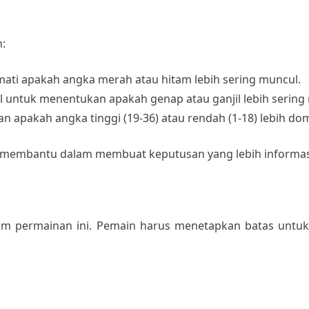
n:
ati apakah angka merah atau hitam lebih sering muncul.
l untuk menentukan apakah genap atau ganjil lebih serin
n apakah angka tinggi (19-36) atau rendah (1-18) lebih do
t membantu dalam membuat keputusan yang lebih informas
m permainan ini. Pemain harus menetapkan batas untuk