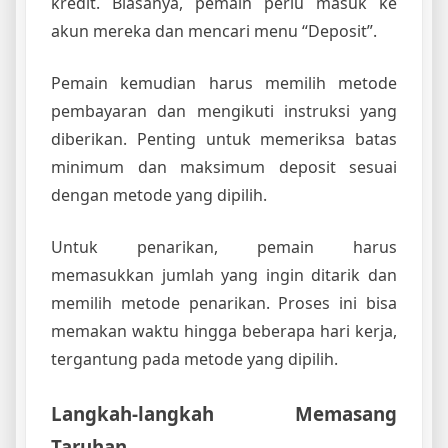
kredit. Biasanya, pemain perlu masuk ke
akun mereka dan mencari menu “Deposit”.
Pemain kemudian harus memilih metode
pembayaran dan mengikuti instruksi yang
diberikan. Penting untuk memeriksa batas
minimum dan maksimum deposit sesuai
dengan metode yang dipilih.
Untuk penarikan, pemain harus
memasukkan jumlah yang ingin ditarik dan
memilih metode penarikan. Proses ini bisa
memakan waktu hingga beberapa hari kerja,
tergantung pada metode yang dipilih.
Langkah-langkah Memasang
Taruhan