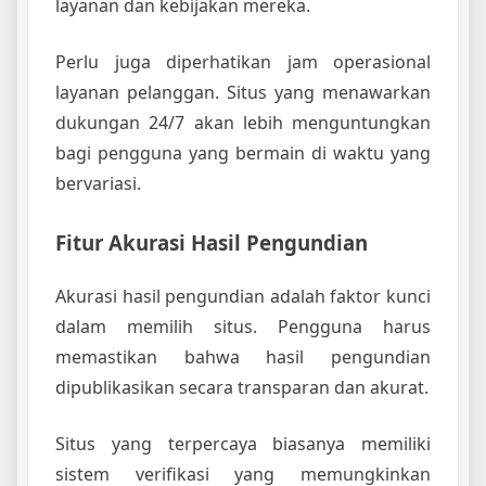
layanan dan kebijakan mereka.
Perlu juga diperhatikan jam operasional
layanan pelanggan. Situs yang menawarkan
dukungan 24/7 akan lebih menguntungkan
bagi pengguna yang bermain di waktu yang
bervariasi.
Fitur Akurasi Hasil Pengundian
Akurasi hasil pengundian adalah faktor kunci
dalam memilih situs. Pengguna harus
memastikan bahwa hasil pengundian
dipublikasikan secara transparan dan akurat.
Situs yang terpercaya biasanya memiliki
sistem verifikasi yang memungkinkan