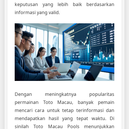
keputusan yang lebih baik berdasarkan
informasi yang valid.
Dengan meningkatnya popularitas
permainan Toto Macau, banyak pemain
mencari cara untuk tetap terinformasi dan
mendapatkan hasil yang tepat waktu. Di
sinilah Toto Macau Pools menunjukkan