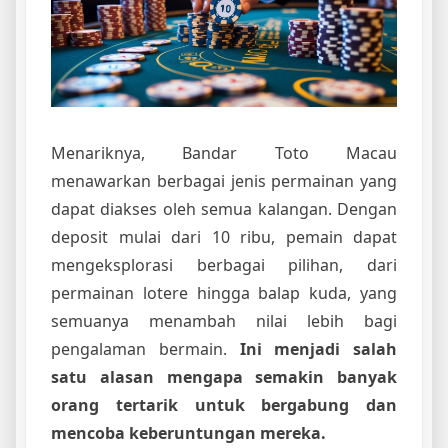
Menariknya, Bandar Toto Macau
menawarkan berbagai jenis permainan yang
dapat diakses oleh semua kalangan. Dengan
deposit mulai dari 10 ribu, pemain dapat
mengeksplorasi berbagai pilihan, dari
permainan lotere hingga balap kuda, yang
semuanya menambah nilai lebih bagi
pengalaman bermain.
Ini menjadi salah
satu alasan mengapa semakin banyak
orang tertarik untuk bergabung dan
mencoba keberuntungan mereka.