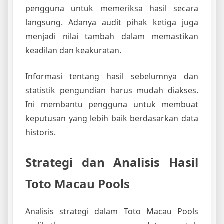
pengguna untuk memeriksa hasil secara
langsung. Adanya audit pihak ketiga juga
menjadi nilai tambah dalam memastikan
keadilan dan keakuratan.
Informasi tentang hasil sebelumnya dan
statistik pengundian harus mudah diakses.
Ini membantu pengguna untuk membuat
keputusan yang lebih baik berdasarkan data
historis.
Strategi dan Analisis Hasil
Toto Macau Pools
Analisis strategi dalam Toto Macau Pools