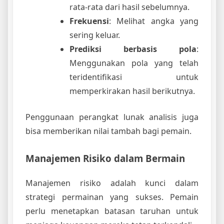
rata-rata dari hasil sebelumnya.
Frekuensi
: Melihat angka yang
sering keluar.
Prediksi berbasis pola
:
Menggunakan pola yang telah
teridentifikasi untuk
memperkirakan hasil berikutnya.
Penggunaan perangkat lunak analisis juga
bisa memberikan nilai tambah bagi pemain.
Manajemen Risiko dalam Bermain
Manajemen risiko adalah kunci dalam
strategi permainan yang sukses. Pemain
perlu menetapkan batasan taruhan untuk