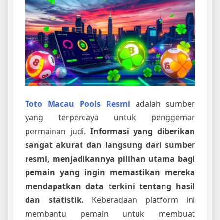
Toto Macau Pools Resmi
adalah sumber
yang terpercaya untuk penggemar
permainan judi.
Informasi yang diberikan
sangat akurat dan langsung dari sumber
resmi, menjadikannya pilihan utama bagi
pemain yang ingin memastikan mereka
mendapatkan data terkini tentang hasil
dan statistik.
Keberadaan platform ini
membantu pemain untuk membuat