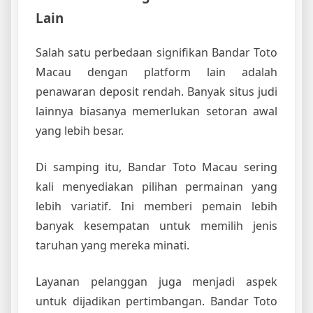
Lain
Salah satu perbedaan signifikan Bandar Toto
Macau dengan platform lain adalah
penawaran deposit rendah. Banyak situs judi
lainnya biasanya memerlukan setoran awal
yang lebih besar.
Di samping itu, Bandar Toto Macau sering
kali menyediakan pilihan permainan yang
lebih variatif. Ini memberi pemain lebih
banyak kesempatan untuk memilih jenis
taruhan yang mereka minati.
Layanan pelanggan juga menjadi aspek
untuk dijadikan pertimbangan. Bandar Toto