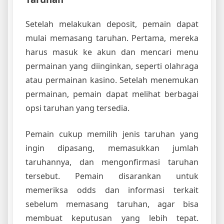
Setelah melakukan deposit, pemain dapat
mulai memasang taruhan. Pertama, mereka
harus masuk ke akun dan mencari menu
permainan yang diinginkan, seperti olahraga
atau permainan kasino. Setelah menemukan
permainan, pemain dapat melihat berbagai
opsi taruhan yang tersedia.
Pemain cukup memilih jenis taruhan yang
ingin dipasang, memasukkan jumlah
taruhannya, dan mengonfirmasi taruhan
tersebut. Pemain disarankan untuk
memeriksa odds dan informasi terkait
sebelum memasang taruhan, agar bisa
membuat keputusan yang lebih tepat.