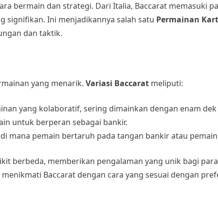
bermain dan strategi. Dari Italia, Baccarat memasuki pas
signifikan. Ini menjadikannya salah satu
Permainan Kart
ungan dan taktik.
ermainan yang menarik.
Variasi Baccarat
meliputi:
inan yang kolaboratif, sering dimainkan dengan enam dek 
n untuk berperan sebagai bankir.
 di mana pemain bertaruh pada tangan bankir atau pemain
sedikit berbeda, memberikan pengalaman yang unik bagi par
t menikmati Baccarat dengan cara yang sesuai dengan pref