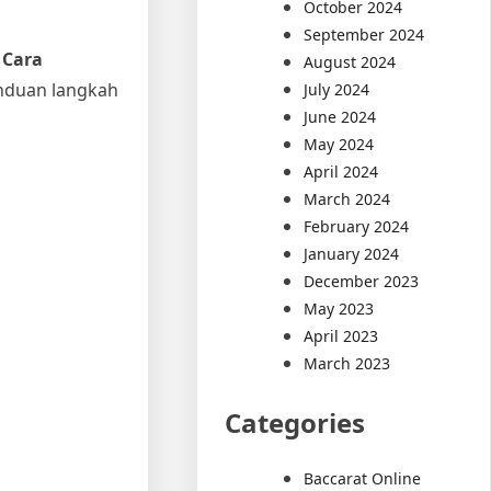
October 2024
September 2024
i
Cara
August 2024
nduan langkah
July 2024
June 2024
May 2024
April 2024
March 2024
February 2024
January 2024
December 2023
May 2023
April 2023
March 2023
Categories
Baccarat Online