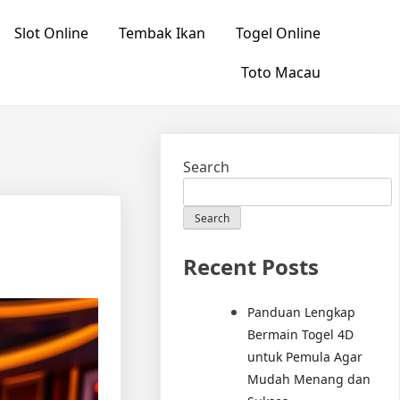
Slot Online
Tembak Ikan
Togel Online
Toto Macau
Search
Search
Recent Posts
Panduan Lengkap
Bermain Togel 4D
untuk Pemula Agar
Mudah Menang dan