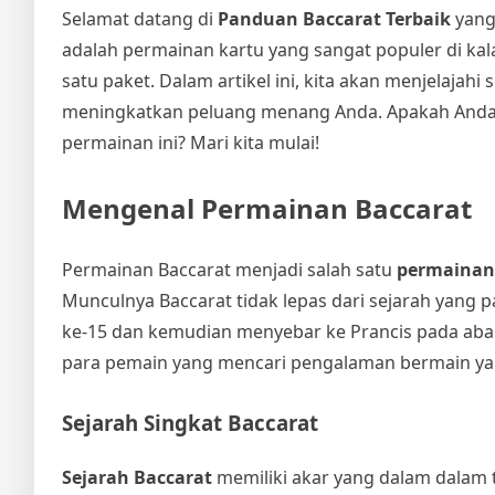
Selamat datang di
Panduan Baccarat Terbaik
yang
adalah permainan kartu yang sangat populer di k
satu paket. Dalam artikel ini, kita akan menjelajahi
meningkatkan peluang menang Anda. Apakah And
permainan ini? Mari kita mulai!
Mengenal Permainan Baccarat
Permainan Baccarat menjadi salah satu
permainan
Munculnya Baccarat tidak lepas dari sejarah yang 
ke-15 dan kemudian menyebar ke Prancis pada abad k
para pemain yang mencari pengalaman bermain y
Sejarah Singkat Baccarat
Sejarah Baccarat
memiliki akar yang dalam dalam t