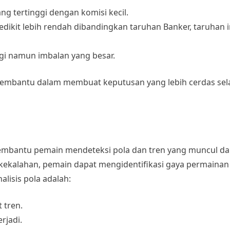
g tertinggi dengan komisi kecil.
dikit lebih rendah dibandingkan taruhan Banker, taruhan in
ggi namun imbalan yang besar.
embantu dalam membuat keputusan yang lebih cerdas se
mbantu pemain mendeteksi pola dan tren yang muncul dar
ekalahan, pemain dapat mengidentifikasi gaya permainan
lisis pola adalah:
 tren.
rjadi.