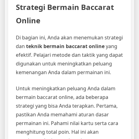
Strategi Bermain Baccarat
Online
Di bagian ini, Anda akan menemukan strategi
dan
teknik bermain baccarat online
yang
efektif. Pelajari metode dan taktik yang dapat
digunakan untuk meningkatkan peluang
kemenangan Anda dalam permainan ini.
Untuk meningkatkan peluang Anda dalam
bermain baccarat online, ada beberapa
strategi yang bisa Anda terapkan. Pertama,
pastikan Anda memahami aturan dasar
permainan ini. Pahami nilai kartu serta cara
menghitung total poin. Hal ini akan