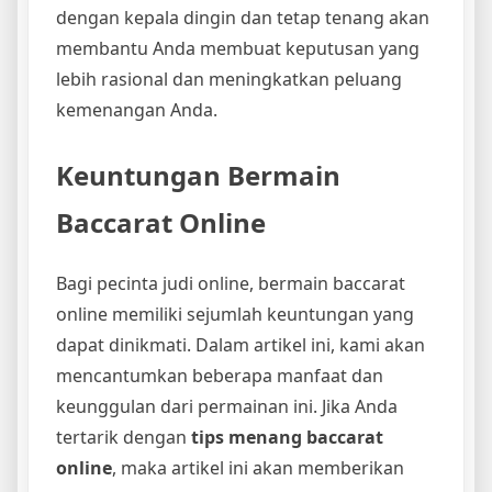
dengan kepala dingin dan tetap tenang akan
membantu Anda membuat keputusan yang
lebih rasional dan meningkatkan peluang
kemenangan Anda.
Keuntungan Bermain
Baccarat Online
Bagi pecinta judi online, bermain baccarat
online memiliki sejumlah keuntungan yang
dapat dinikmati. Dalam artikel ini, kami akan
mencantumkan beberapa manfaat dan
keunggulan dari permainan ini. Jika Anda
tertarik dengan
tips menang baccarat
online
, maka artikel ini akan memberikan