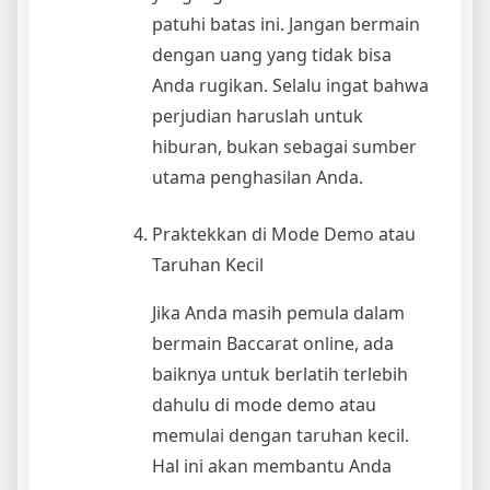
patuhi batas ini. Jangan bermain
dengan uang yang tidak bisa
Anda rugikan. Selalu ingat bahwa
perjudian haruslah untuk
hiburan, bukan sebagai sumber
utama penghasilan Anda.
Praktekkan di Mode Demo atau
Taruhan Kecil
Jika Anda masih pemula dalam
bermain Baccarat online, ada
baiknya untuk berlatih terlebih
dahulu di mode demo atau
memulai dengan taruhan kecil.
Hal ini akan membantu Anda