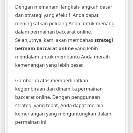
Dengan memahami langkah-langkah dasar
dan strategi yang efektif, Anda dapat
meningkatkan peluang Anda untuk menang
dalam permainan baccarat online.
Selanjutnya, kami akan membahas
strategi
bermain baccarat online
yang lebih
mendalam untuk membantu Anda meraih
kemenangan yang lebih besar.
Gambar di atas memperlihatkan
kegembiraan dan dinamika permainan
baccarat online. Dengan penggunaan
strategi yang tepat, Anda dapat meraih
kemenangan yang menguntungkan dalam
permainan ini.