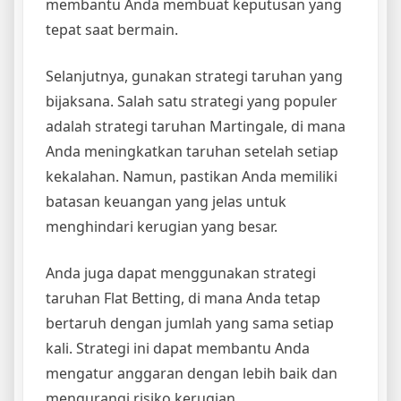
membantu Anda membuat keputusan yang
tepat saat bermain.
Selanjutnya, gunakan strategi taruhan yang
bijaksana. Salah satu strategi yang populer
adalah strategi taruhan Martingale, di mana
Anda meningkatkan taruhan setelah setiap
kekalahan. Namun, pastikan Anda memiliki
batasan keuangan yang jelas untuk
menghindari kerugian yang besar.
Anda juga dapat menggunakan strategi
taruhan Flat Betting, di mana Anda tetap
bertaruh dengan jumlah yang sama setiap
kali. Strategi ini dapat membantu Anda
mengatur anggaran dengan lebih baik dan
mengurangi risiko kerugian.