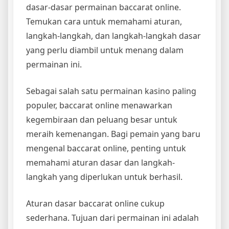
dasar-dasar permainan baccarat online.
Temukan cara untuk memahami aturan,
langkah-langkah, dan langkah-langkah dasar
yang perlu diambil untuk menang dalam
permainan ini.
Sebagai salah satu permainan kasino paling
populer, baccarat online menawarkan
kegembiraan dan peluang besar untuk
meraih kemenangan. Bagi pemain yang baru
mengenal baccarat online, penting untuk
memahami aturan dasar dan langkah-
langkah yang diperlukan untuk berhasil.
Aturan dasar baccarat online cukup
sederhana. Tujuan dari permainan ini adalah