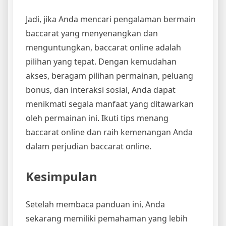
Jadi, jika Anda mencari pengalaman bermain
baccarat yang menyenangkan dan
menguntungkan, baccarat online adalah
pilihan yang tepat. Dengan kemudahan
akses, beragam pilihan permainan, peluang
bonus, dan interaksi sosial, Anda dapat
menikmati segala manfaat yang ditawarkan
oleh permainan ini. Ikuti tips menang
baccarat online dan raih kemenangan Anda
dalam perjudian baccarat online.
Kesimpulan
Setelah membaca panduan ini, Anda
sekarang memiliki pemahaman yang lebih