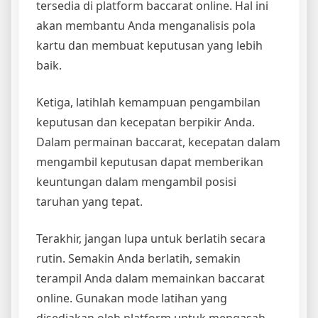
tersedia di platform baccarat online. Hal ini
akan membantu Anda menganalisis pola
kartu dan membuat keputusan yang lebih
baik.
Ketiga, latihlah kemampuan pengambilan
keputusan dan kecepatan berpikir Anda.
Dalam permainan baccarat, kecepatan dalam
mengambil keputusan dapat memberikan
keuntungan dalam mengambil posisi
taruhan yang tepat.
Terakhir, jangan lupa untuk berlatih secara
rutin. Semakin Anda berlatih, semakin
terampil Anda dalam memainkan baccarat
online. Gunakan mode latihan yang