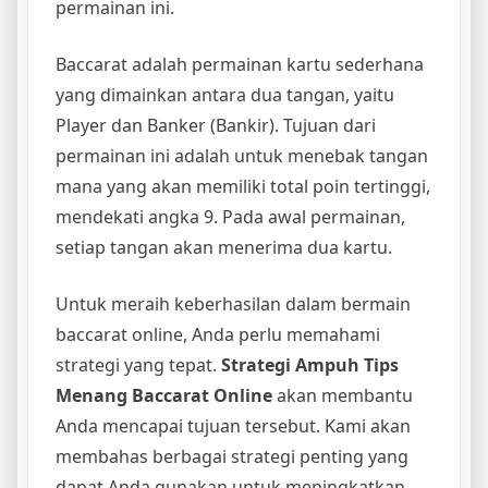
permainan ini.
Baccarat adalah permainan kartu sederhana
yang dimainkan antara dua tangan, yaitu
Player dan Banker (Bankir). Tujuan dari
permainan ini adalah untuk menebak tangan
mana yang akan memiliki total poin tertinggi,
mendekati angka 9. Pada awal permainan,
setiap tangan akan menerima dua kartu.
Untuk meraih keberhasilan dalam bermain
baccarat online, Anda perlu memahami
strategi yang tepat.
Strategi Ampuh Tips
Menang Baccarat Online
akan membantu
Anda mencapai tujuan tersebut. Kami akan
membahas berbagai strategi penting yang
dapat Anda gunakan untuk meningkatkan