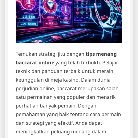
Temukan strategi jitu dengan
tips menang
baccarat online
yang telah terbukti. Pelajari
teknik dan panduan terbaik untuk meraih
keunggulan di meja kasino. Dalam dunia
perjudian online, baccarat merupakan salah
satu permainan yang populer dan menarik
perhatian banyak pemain. Dengan
pemahaman yang baik tentang cara bermain
dan strategi yang efektif, Anda dapat
meningkatkan peluang menang dalam