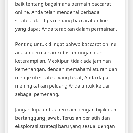
baik tentang bagaimana bermain baccarat
online. Anda telah mengenal berbagai
strategi dan tips menang baccarat online
yang dapat Anda terapkan dalam permainan.
Penting untuk diingat bahwa baccarat online
adalah permainan keberuntungan dan
keterampilan. Meskipun tidak ada jaminan
kemenangan, dengan memahami aturan dan
mengikuti strategi yang tepat, Anda dapat
meningkatkan peluang Anda untuk keluar
sebagai pemenang.
Jangan lupa untuk bermain dengan bijak dan
bertanggung jawab. Teruslah berlatih dan
eksplorasi strategi baru yang sesuai dengan