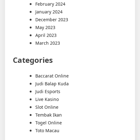
February 2024
January 2024
December 2023
May 2023
April 2023
March 2023
Categories
Baccarat Online
Judi Balap Kuda
Judi Esports
Live Kasino
Slot Online
Tembak Ikan
Togel Online
Toto Macau