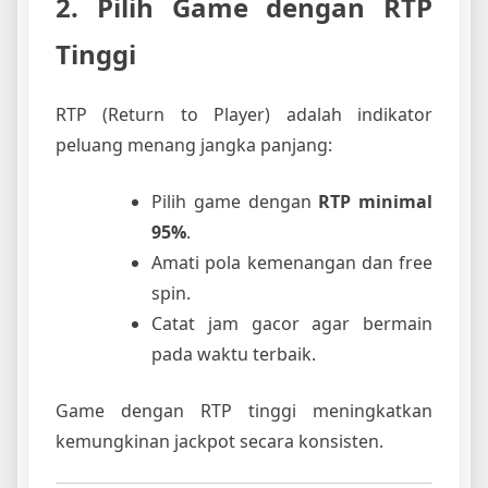
2. Pilih Game dengan RTP
Tinggi
RTP (Return to Player) adalah indikator
peluang menang jangka panjang:
Pilih game dengan
RTP minimal
95%
.
Amati pola kemenangan dan free
spin.
Catat jam gacor agar bermain
pada waktu terbaik.
Game dengan RTP tinggi meningkatkan
kemungkinan jackpot secara konsisten.