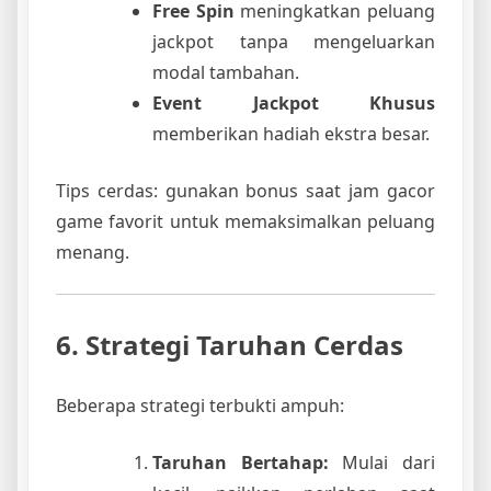
Free Spin
meningkatkan peluang
jackpot tanpa mengeluarkan
modal tambahan.
Event Jackpot Khusus
memberikan hadiah ekstra besar.
Tips cerdas: gunakan bonus saat jam gacor
game favorit untuk memaksimalkan peluang
menang.
6. Strategi Taruhan Cerdas
Beberapa strategi terbukti ampuh:
Taruhan Bertahap:
Mulai dari