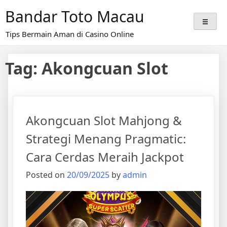
Skip
Bandar Toto Macau
to
content
Tips Bermain Aman di Casino Online
Tag:
Akongcuan Slot
Akongcuan Slot Mahjong &
Strategi Menang Pragmatic:
Cara Cerdas Meraih Jackpot
Posted on
20/09/2025
by
admin