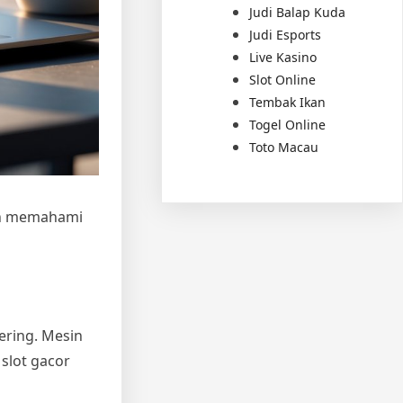
Judi Balap Kuda
Judi Esports
Live Kasino
Slot Online
Tembak Ikan
Togel Online
Toto Macau
lah memahami
ering. Mesin
slot gacor