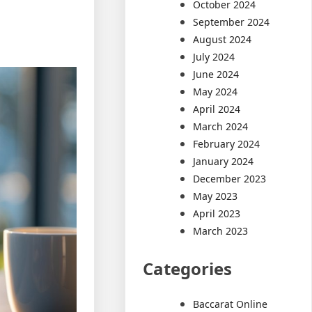
October 2024
September 2024
August 2024
July 2024
June 2024
May 2024
April 2024
March 2024
February 2024
January 2024
December 2023
May 2023
April 2023
March 2023
Categories
Baccarat Online