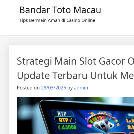
Skip
Bandar Toto Macau
to
content
Tips Bermain Aman di Casino Online
Strategi Main Slot Gacor
Update Terbaru Untuk M
Posted on
29/03/2026
by
admin