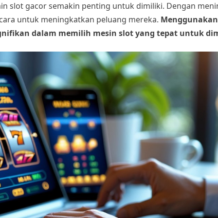
ain slot gacor semakin penting untuk dimiliki. Dengan men
i cara untuk meningkatkan peluang mereka.
Menggunakan 
nifikan dalam memilih mesin slot yang tepat untuk di