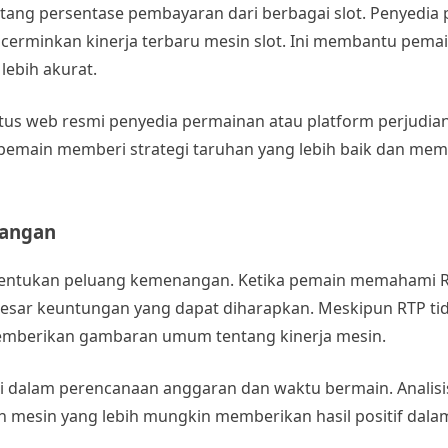
ntang persentase pembayaran dari berbagai slot. Penyedia
ncerminkan kinerja terbaru mesin slot. Ini membantu pema
ebih akurat.
us web resmi penyedia permainan atau platform perjudian
main memberi strategi taruhan yang lebih baik dan memi
nangan
nentukan peluang kemenangan. Ketika pemain memahami RT
esar keuntungan yang dapat diharapkan. Meskipun RTP t
memberikan gambaran umum tentang kinerja mesin.
i dalam perencanaan anggaran dan waktu bermain. Analisi
 mesin yang lebih mungkin memberikan hasil positif dal