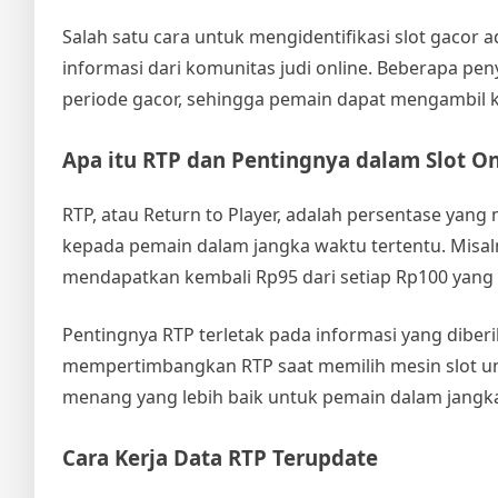
Salah satu cara untuk mengidentifikasi slot gaco
informasi dari komunitas judi online. Beberapa p
periode gacor, sehingga pemain dapat mengambil 
Apa itu RTP dan Pentingnya dalam Slot On
RTP, atau Return to Player, adalah persentase yan
kepada pemain dalam jangka waktu tertentu. Misaln
mendapatkan kembali Rp95 dari setiap Rp100 yang 
Pentingnya RTP terletak pada informasi yang dibe
mempertimbangkan RTP saat memilih mesin slot unt
menang yang lebih baik untuk pemain dalam jangk
Cara Kerja Data RTP Terupdate