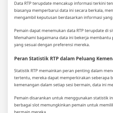
Data RTP terupdate mencakup informasi terkini te
biasanya memperbarui data ini secara berkala, me
mengambil keputusan berdasarkan informasi yang l
Pemain dapat menemukan data RTP terupdate di sit
Memahami bagaimana data ini bekerja membantu pe
yang sesuai dengan preferensi mereka.
Peran Statistik RTP dalam Peluang Keme
Statistik RTP memainkan peran penting dalam me
tertentu, mereka dapat memperkirakan seberapa b
kemenangan dalam setiap sesi bermain, data ini 
Pemain disarankan untuk menggunakan statistik in
berbagai slot memungkinkan pemain untuk memilih
bermain mereka.