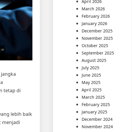
April 2026
March 2026
February 2026
January 2026
December 2025
November 2025
October 2025
September 2025
August 2025
July 2025
 jangka
June 2025
ga
May 2025
April 2025
 tetap di
March 2025
February 2025
January 2025
ng lebih baik
December 2024
t menjadi
November 2024