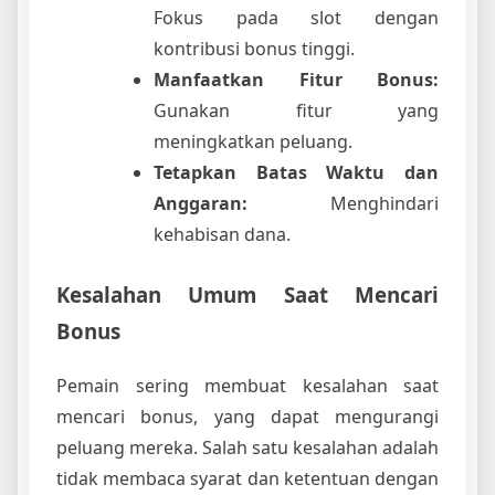
Fokus pada slot dengan
kontribusi bonus tinggi.
Manfaatkan Fitur Bonus:
Gunakan fitur yang
meningkatkan peluang.
Tetapkan Batas Waktu dan
Anggaran:
Menghindari
kehabisan dana.
Kesalahan Umum Saat Mencari
Bonus
Pemain sering membuat kesalahan saat
mencari bonus, yang dapat mengurangi
peluang mereka. Salah satu kesalahan adalah
tidak membaca syarat dan ketentuan dengan