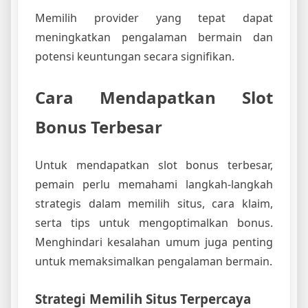
Memilih provider yang tepat dapat
meningkatkan pengalaman bermain dan
potensi keuntungan secara signifikan.
Cara Mendapatkan Slot
Bonus Terbesar
Untuk mendapatkan slot bonus terbesar,
pemain perlu memahami langkah-langkah
strategis dalam memilih situs, cara klaim,
serta tips untuk mengoptimalkan bonus.
Menghindari kesalahan umum juga penting
untuk memaksimalkan pengalaman bermain.
Strategi Memilih Situs Terpercaya