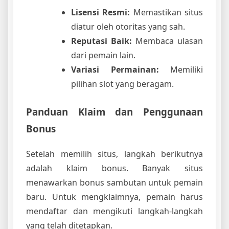
Lisensi Resmi:
Memastikan situs
diatur oleh otoritas yang sah.
Reputasi Baik:
Membaca ulasan
dari pemain lain.
Variasi Permainan:
Memiliki
pilihan slot yang beragam.
Panduan Klaim dan Penggunaan
Bonus
Setelah memilih situs, langkah berikutnya
adalah klaim bonus. Banyak situs
menawarkan bonus sambutan untuk pemain
baru. Untuk mengklaimnya, pemain harus
mendaftar dan mengikuti langkah-langkah
yang telah ditetapkan.