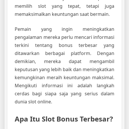
memilih slot yang tepat, tetapi juga
memaksimalkan keuntungan saat bermain.
Pemain yang ingin meningkatkan
pengalaman mereka perlu mencari informasi
terkini tentang bonus terbesar yang
ditawarkan berbagai platform. Dengan
demikian, mereka dapat mengambil
keputusan yang lebih baik dan meningkatkan
kemungkinan meraih keuntungan maksimal.
Mengikuti informasi ini adalah langkah
cerdas bagi siapa saja yang serius dalam
dunia slot online.
Apa Itu Slot Bonus Terbesar?