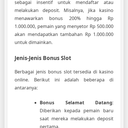
sebagai insentif untuk mendaftar atau
melakukan deposit. Misalnya, jika kasino
menawarkan bonus 200% hingga Rp
1.000.000, pemain yang menyetor Rp 500.000
akan mendapatkan tambahan Rp 1.000.000
untuk dimainkan.
Jenis-Jenis Bonus Slot
Berbagai jenis bonus slot tersedia di kasino
online. Berikut ini adalah beberapa di
antaranya:
Bonus Selamat Datang
:
Diberikan kepada pemain baru
saat mereka melakukan deposit
pertama.