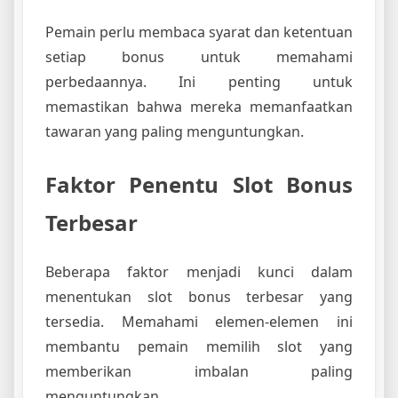
Pemain perlu membaca syarat dan ketentuan
setiap bonus untuk memahami
perbedaannya. Ini penting untuk
memastikan bahwa mereka memanfaatkan
tawaran yang paling menguntungkan.
Faktor Penentu Slot Bonus
Terbesar
Beberapa faktor menjadi kunci dalam
menentukan slot bonus terbesar yang
tersedia. Memahami elemen-elemen ini
membantu pemain memilih slot yang
memberikan imbalan paling
menguntungkan.