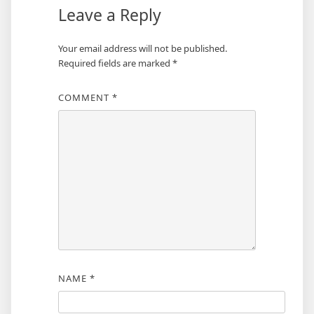
Leave a Reply
Your email address will not be published.
Required fields are marked
*
COMMENT
*
NAME
*