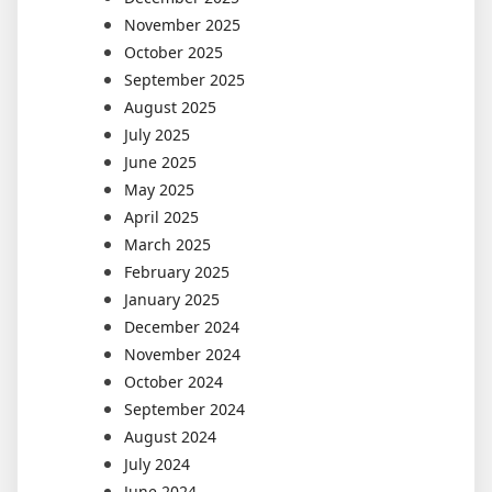
November 2025
October 2025
September 2025
August 2025
July 2025
June 2025
May 2025
April 2025
March 2025
February 2025
January 2025
December 2024
November 2024
October 2024
September 2024
August 2024
July 2024
June 2024