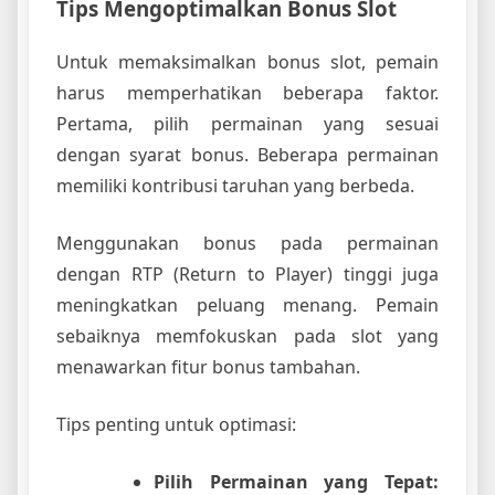
Tips Mengoptimalkan Bonus Slot
Untuk memaksimalkan bonus slot, pemain
harus memperhatikan beberapa faktor.
Pertama, pilih permainan yang sesuai
dengan syarat bonus. Beberapa permainan
memiliki kontribusi taruhan yang berbeda.
Menggunakan bonus pada permainan
dengan RTP (Return to Player) tinggi juga
meningkatkan peluang menang. Pemain
sebaiknya memfokuskan pada slot yang
menawarkan fitur bonus tambahan.
Tips penting untuk optimasi:
Pilih Permainan yang Tepat: