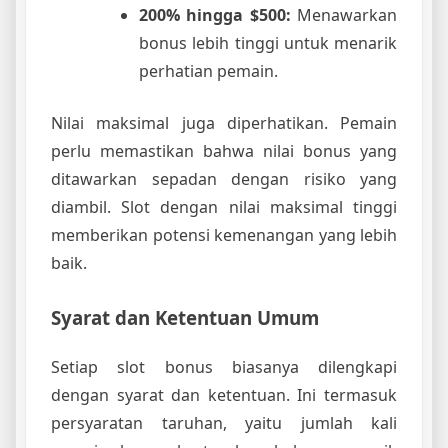
200% hingga $500:
Menawarkan
bonus lebih tinggi untuk menarik
perhatian pemain.
Nilai maksimal juga diperhatikan. Pemain
perlu memastikan bahwa nilai bonus yang
ditawarkan sepadan dengan risiko yang
diambil. Slot dengan nilai maksimal tinggi
memberikan potensi kemenangan yang lebih
baik.
Syarat dan Ketentuan Umum
Setiap slot bonus biasanya dilengkapi
dengan syarat dan ketentuan. Ini termasuk
persyaratan taruhan, yaitu jumlah kali