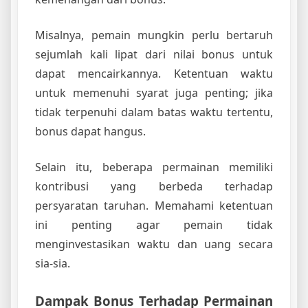
Misalnya, pemain mungkin perlu bertaruh
sejumlah kali lipat dari nilai bonus untuk
dapat mencairkannya. Ketentuan waktu
untuk memenuhi syarat juga penting; jika
tidak terpenuhi dalam batas waktu tertentu,
bonus dapat hangus.
Selain itu, beberapa permainan memiliki
kontribusi yang berbeda terhadap
persyaratan taruhan. Memahami ketentuan
ini penting agar pemain tidak
menginvestasikan waktu dan uang secara
sia-sia.
Dampak Bonus Terhadap Permainan