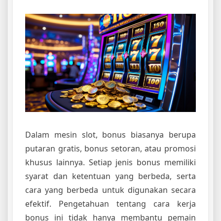
Dalam mesin slot, bonus biasanya berupa
putaran gratis, bonus setoran, atau promosi
khusus lainnya. Setiap jenis bonus memiliki
syarat dan ketentuan yang berbeda, serta
cara yang berbeda untuk digunakan secara
efektif. Pengetahuan tentang cara kerja
bonus ini tidak hanya membantu pemain