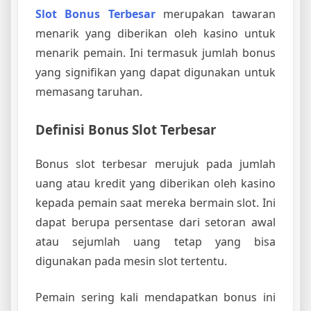
Slot Bonus Terbesar
merupakan tawaran
menarik yang diberikan oleh kasino untuk
menarik pemain. Ini termasuk jumlah bonus
yang signifikan yang dapat digunakan untuk
memasang taruhan.
Definisi Bonus Slot Terbesar
Bonus slot terbesar merujuk pada jumlah
uang atau kredit yang diberikan oleh kasino
kepada pemain saat mereka bermain slot. Ini
dapat berupa persentase dari setoran awal
atau sejumlah uang tetap yang bisa
digunakan pada mesin slot tertentu.
Pemain sering kali mendapatkan bonus ini