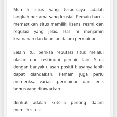
Memilih situs yang terpercaya adalah
langkah pertama yang krusial. Pemain harus
memastikan situs memiliki lisensi resmi dan
regulasi yang jelas. Hal ini menjamin
keamanan dan keadilan dalam permainan.
Selain itu, periksa reputasi situs melalui
ulasan dan testimoni pemain lain. Situs
dengan banyak ulasan positif biasanya lebih
dapat diandalkan. Pemain juga perlu
memeriksa variasi permainan dan jenis
bonus yang ditawarkan.
Berikut adalah kriteria penting dalam
memilih situs: