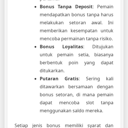
Bonus Tanpa Deposit
: Pemain
mendapatkan bonus tanpa harus
melakukan setoran awal. Ini
memberikan kesempatan untuk
mencoba permainan tanpa risiko.
Bonus Loyalitas
: Ditujukan
untuk pemain setia, biasanya
berbentuk poin yang dapat
ditukarkan.
Putaran Gratis
: Sering kali
ditawarkan bersamaan dengan
bonus setoran, di mana pemain
dapat mencoba slot tanpa
menggunakan saldo mereka.
Setiap jenis bonus memiliki syarat dan