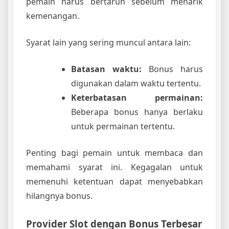
pemain harus bertaruh sebelum menarik
kemenangan.
Syarat lain yang sering muncul antara lain:
Batasan waktu:
Bonus harus
digunakan dalam waktu tertentu.
Keterbatasan permainan:
Beberapa bonus hanya berlaku
untuk permainan tertentu.
Penting bagi pemain untuk membaca dan
memahami syarat ini. Kegagalan untuk
memenuhi ketentuan dapat menyebabkan
hilangnya bonus.
Provider Slot dengan Bonus Terbesar