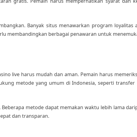
taran gratis. Pemain harus memperhatikan syarat dan k
imbangkan. Banyak situs menawarkan program loyalitas 
perlu membandingkan berbagai penawaran untuk menemuka
sino live harus mudah dan aman. Pemain harus memeriks
ukung metode yang umum di Indonesia, seperti transfer b
. Beberapa metode dapat memakan waktu lebih lama darip
cepat dan transparan.