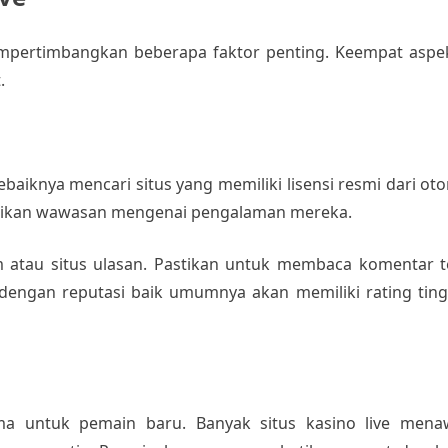
empertimbangkan beberapa faktor penting. Keempat aspe
.
ebaiknya mencari situs yang memiliki lisensi resmi dari oto
erikan wawasan mengenai pengalaman mereka.
m atau situs ulasan. Pastikan untuk membaca komentar 
s dengan reputasi baik umumnya akan memiliki rating tin
a untuk pemain baru. Banyak situs kasino live men