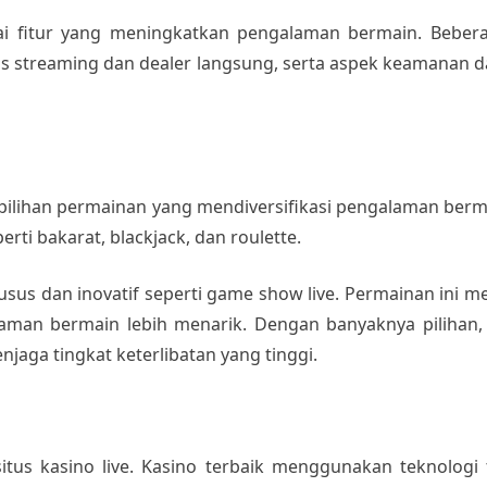
i fitur yang meningkatkan pengalaman bermain. Beberap
tas streaming dan dealer langsung, serta aspek keamanan da
 pilihan permainan yang mendiversifikasi pengalaman ber
rti bakarat, blackjack, dan roulette.
usus dan inovatif seperti game show live. Permainan ini
laman bermain lebih menarik. Dengan banyaknya pilihan
aga tingkat keterlibatan yang tinggi.
situs kasino live. Kasino terbaik menggunakan teknologi