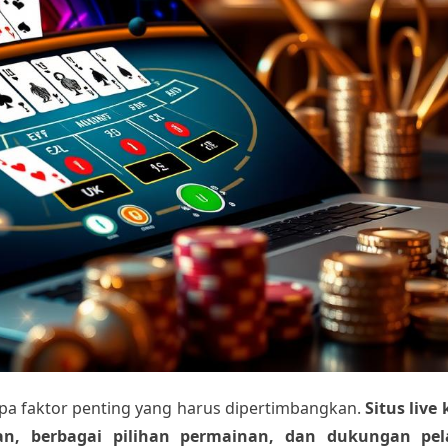
rapa faktor penting yang harus dipertimbangkan.
Situs live
, berbagai pilihan permainan, dan dukungan pe