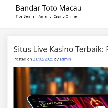
Skip
Bandar Toto Macau
to
content
Tips Bermain Aman di Casino Online
Situs Live Kasino Terbai
Posted on
21/02/2025
by
admin