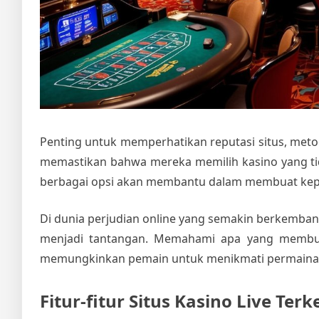
Penting untuk memperhatikan reputasi situs, met
memastikan bahwa mereka memilih kasino yang tid
berbagai opsi akan membantu dalam membuat kepu
Di dunia perjudian online yang semakin berkemb
menjadi tantangan. Memahami apa yang membua
memungkinkan pemain untuk menikmati permainan 
Fitur-fitur Situs Kasino Live Te