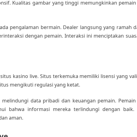
nsif. Kualitas gambar yang tinggi memungkinkan pemain
pada pengalaman bermain. Dealer langsung yang ramah d
rinteraksi dengan pemain. Interaksi ini menciptakan suas
us kasino live. Situs terkemuka memiliki lisensi yang vali
itus mengikuti regulasi yang ketat.
rn melindungi data pribadi dan keuangan pemain. Pemai
ui bahwa informasi mereka terlindungi dengan baik. 
 dan aman.
ive