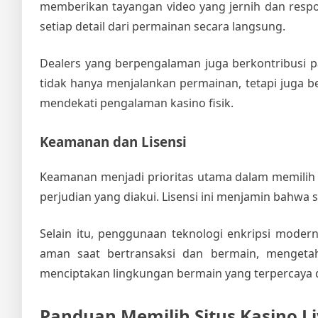
memberikan tayangan video yang jernih dan respo
setiap detail dari permainan secara langsung.
Dealers yang berpengalaman juga berkontribusi 
tidak hanya menjalankan permainan, tetapi juga be
mendekati pengalaman kasino fisik.
Keamanan dan Lisensi
Keamanan menjadi prioritas utama dalam memilih sit
perjudian yang diakui. Lisensi ini menjamin bahwa s
Selain itu, penggunaan teknologi enkripsi mode
aman saat bertransaksi dan bermain, mengetah
menciptakan lingkungan bermain yang terpercaya
Panduan Memilih Situs Kasino L