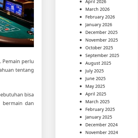
April 2026
March 2026
February 2026
January 2026
December 2025
November 2025
October 2025
September 2025
. Pemain perlu
August 2025
tahuan tentang
July 2025
June 2025
May 2025
April 2025
ebutuhan bisa
March 2025
n bermain dan
February 2025
January 2025
December 2024
November 2024