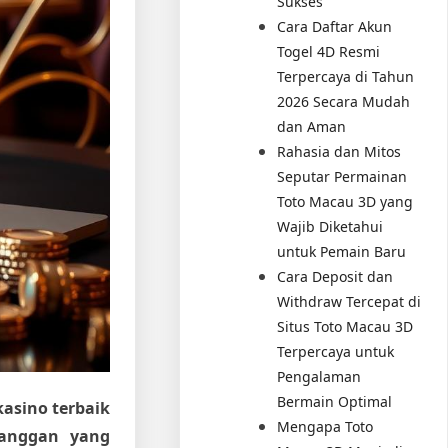
Sukses
Cara Daftar Akun
Togel 4D Resmi
Terpercaya di Tahun
2026 Secara Mudah
dan Aman
Rahasia dan Mitos
Seputar Permainan
Toto Macau 3D yang
Wajib Diketahui
untuk Pemain Baru
Cara Deposit dan
Withdraw Tercepat di
Situs Toto Macau 3D
Terpercaya untuk
Pengalaman
Bermain Optimal
 kasino terbaik
Mengapa Toto
langgan yang