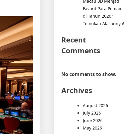
Macau 3D Menjadi
Favorit Para Pemain
di Tahun 2026?
Temukan Alasannya!
Recent
Comments
No comments to show.
Archives
August 2026
July 2026
June 2026
May 2026