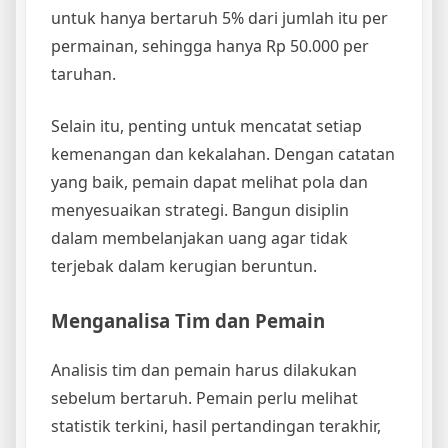
untuk hanya bertaruh 5% dari jumlah itu per
permainan, sehingga hanya Rp 50.000 per
taruhan.
Selain itu, penting untuk mencatat setiap
kemenangan dan kekalahan. Dengan catatan
yang baik, pemain dapat melihat pola dan
menyesuaikan strategi. Bangun disiplin
dalam membelanjakan uang agar tidak
terjebak dalam kerugian beruntun.
Menganalisa Tim dan Pemain
Analisis tim dan pemain harus dilakukan
sebelum bertaruh. Pemain perlu melihat
statistik terkini, hasil pertandingan terakhir,