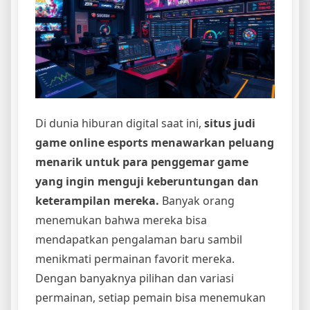
Di dunia hiburan digital saat ini,
situs judi
game online esports menawarkan peluang
menarik untuk para penggemar game
yang ingin menguji keberuntungan dan
keterampilan mereka.
Banyak orang
menemukan bahwa mereka bisa
mendapatkan pengalaman baru sambil
menikmati permainan favorit mereka.
Dengan banyaknya pilihan dan variasi
permainan, setiap pemain bisa menemukan