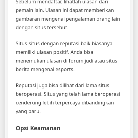
Sebelum mendaftar, lihatlah ulasan dari
pemain lain. Ulasan ini dapat memberikan
gambaran mengenai pengalaman orang lain
dengan situs tersebut.
Situs-situs dengan reputasi baik biasanya
memiliki ulasan positif. Anda bisa
menemukan ulasan di forum judi atau situs
berita mengenai esports.
Reputasi juga bisa dilihat dari lama situs
beroperasi. Situs yang telah lama beroperasi
cenderung lebih terpercaya dibandingkan
yang baru.
Opsi Keamanan