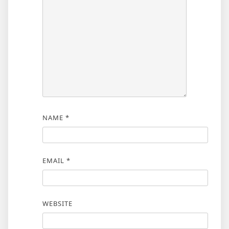
NAME
*
EMAIL
*
WEBSITE