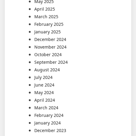
May 2025
April 2025
March 2025
February 2025
January 2025
December 2024
November 2024
October 2024
September 2024
August 2024
July 2024
June 2024
May 2024
April 2024
March 2024
February 2024
January 2024
December 2023