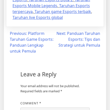
Esports Mobile Legends
,
Taruhan Esports
terpercaya
,
Taruhan game Esports terbaik
,
Taruhan live Esports global
Post
Previous:
Platform
Next:
Panduan Taruhan
Taruhan Game Esports:
Esports: Tips dan
navigation
Panduan Lengkap
Strategi untuk Pemula
untuk Pemula
Leave a Reply
Your email address will not be published.
Required fields are marked
*
COMMENT
*