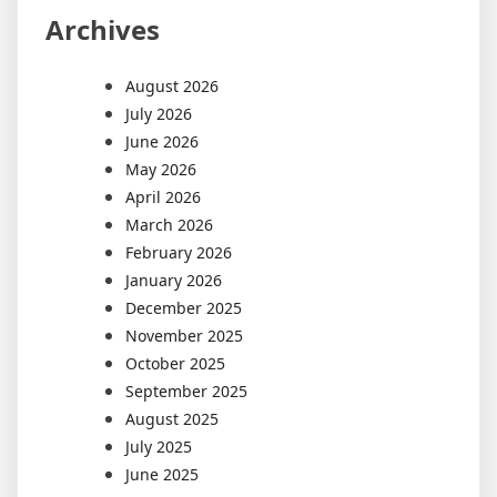
Archives
August 2026
July 2026
June 2026
May 2026
April 2026
March 2026
February 2026
January 2026
December 2025
November 2025
October 2025
September 2025
August 2025
July 2025
June 2025