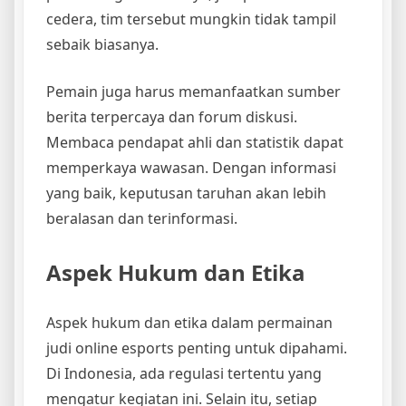
cedera, tim tersebut mungkin tidak tampil
sebaik biasanya.
Pemain juga harus memanfaatkan sumber
berita terpercaya dan forum diskusi.
Membaca pendapat ahli dan statistik dapat
memperkaya wawasan. Dengan informasi
yang baik, keputusan taruhan akan lebih
beralasan dan terinformasi.
Aspek Hukum dan Etika
Aspek hukum dan etika dalam permainan
judi online esports penting untuk dipahami.
Di Indonesia, ada regulasi tertentu yang
mengatur kegiatan ini. Selain itu, setiap