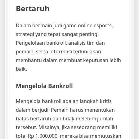
Bertaruh
Dalam bermain judi game online esports,
strategi yang tepat sangat penting.
Pengelolaan bankroll, analisis tim dan
pemain, serta informasi terkini akan
membantu dalam membuat keputusan lebih
baik.
Mengelola Bankroll
Mengelola bankroll adalah langkah kritis
dalam berjudi. Pemain harus menentukan
batas bertaruh dan tidak melebihi jumlah
tersebut. Misalnya, jika seseorang memiliki
total Rp 1.000.000, mereka bisa memutuskan