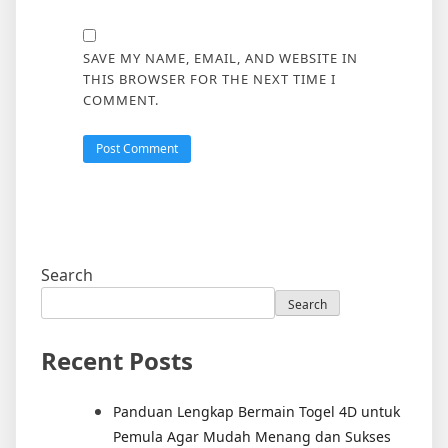
SAVE MY NAME, EMAIL, AND WEBSITE IN
THIS BROWSER FOR THE NEXT TIME I
COMMENT.
Search
Search
Recent Posts
Panduan Lengkap Bermain Togel 4D untuk
Pemula Agar Mudah Menang dan Sukses