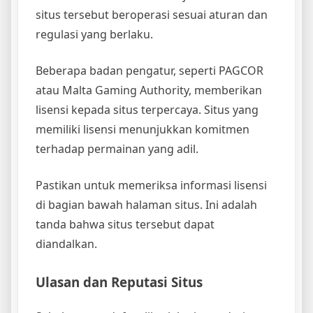
situs tersebut beroperasi sesuai aturan dan
regulasi yang berlaku.
Beberapa badan pengatur, seperti PAGCOR
atau Malta Gaming Authority, memberikan
lisensi kepada situs terpercaya. Situs yang
memiliki lisensi menunjukkan komitmen
terhadap permainan yang adil.
Pastikan untuk memeriksa informasi lisensi
di bagian bawah halaman situs. Ini adalah
tanda bahwa situs tersebut dapat
diandalkan.
Ulasan dan Reputasi Situs