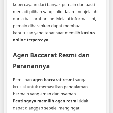
kepercayaan dari banyak pemain dan pasti
menjadi pilihan yang solid dalam menjelajahi
dunia baccarat online. Melalui informasi ini,
pemain diharapkan dapat membuat
keputusan yang tepat saat memilih
kasino
online terpercaya
.
Agen Baccarat Resmi dan
Peranannya
Pemilihan
agen baccarat resmi
sangat
krusial untuk memastikan pengalaman
bermain yang aman dan nyaman.
Pentingnya memilih agen resmi
tidak
dapat dianggap sepele, mengingat