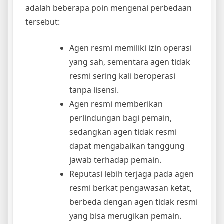
adalah beberapa poin mengenai perbedaan
tersebut:
Agen resmi memiliki izin operasi
yang sah, sementara agen tidak
resmi sering kali beroperasi
tanpa lisensi.
Agen resmi memberikan
perlindungan bagi pemain,
sedangkan agen tidak resmi
dapat mengabaikan tanggung
jawab terhadap pemain.
Reputasi lebih terjaga pada agen
resmi berkat pengawasan ketat,
berbeda dengan agen tidak resmi
yang bisa merugikan pemain.