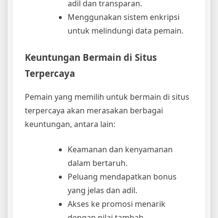
adil dan transparan.
Menggunakan sistem enkripsi
untuk melindungi data pemain.
Keuntungan Bermain di Situs
Terpercaya
Pemain yang memilih untuk bermain di situs
terpercaya akan merasakan berbagai
keuntungan, antara lain:
Keamanan dan kenyamanan
dalam bertaruh.
Peluang mendapatkan bonus
yang jelas dan adil.
Akses ke promosi menarik
dengan nilai tambah.