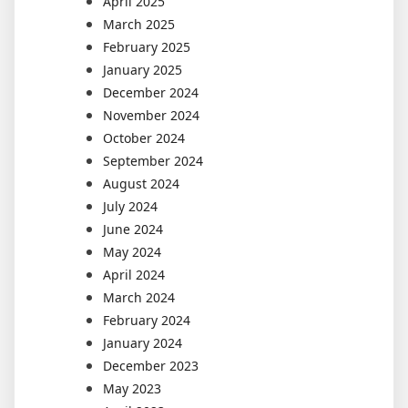
April 2025
March 2025
February 2025
January 2025
December 2024
November 2024
October 2024
September 2024
August 2024
July 2024
June 2024
May 2024
April 2024
March 2024
February 2024
January 2024
December 2023
May 2023