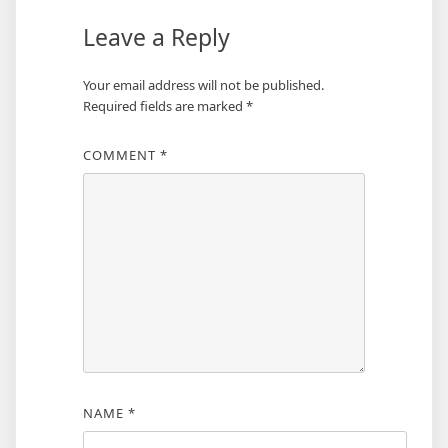
Leave a Reply
Your email address will not be published.
Required fields are marked
*
COMMENT
*
NAME
*