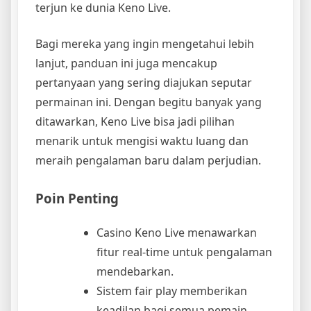
terjun ke dunia Keno Live.
Bagi mereka yang ingin mengetahui lebih
lanjut, panduan ini juga mencakup
pertanyaan yang sering diajukan seputar
permainan ini. Dengan begitu banyak yang
ditawarkan, Keno Live bisa jadi pilihan
menarik untuk mengisi waktu luang dan
meraih pengalaman baru dalam perjudian.
Poin Penting
Casino Keno Live menawarkan
fitur real-time untuk pengalaman
mendebarkan.
Sistem fair play memberikan
keadilan bagi semua pemain.