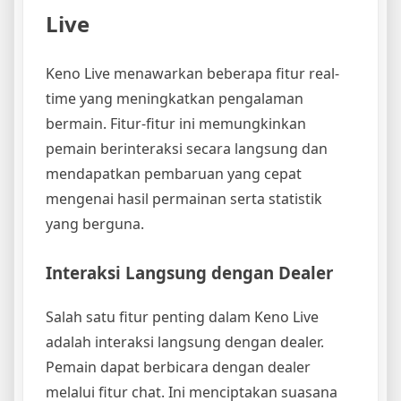
Live
Keno Live menawarkan beberapa fitur real-
time yang meningkatkan pengalaman
bermain. Fitur-fitur ini memungkinkan
pemain berinteraksi secara langsung dan
mendapatkan pembaruan yang cepat
mengenai hasil permainan serta statistik
yang berguna.
Interaksi Langsung dengan Dealer
Salah satu fitur penting dalam Keno Live
adalah interaksi langsung dengan dealer.
Pemain dapat berbicara dengan dealer
melalui fitur chat. Ini menciptakan suasana