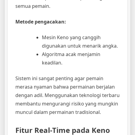
semua pemain.
Metode pengacakan:
Mesin Keno yang canggih
digunakan untuk menarik angka.
Algoritma acak menjamin
keadilan.
Sistem ini sangat penting agar pemain
merasa nyaman bahwa permainan berjalan
dengan adil. Menggunakan teknologi terbaru
membantu mengurangi risiko yang mungkin
muncul dalam permainan tradisional.
Fitur Real-Time pada Keno