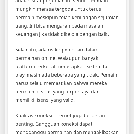
adalah sifat perjudian itu sendiri. Pemain
mungkin merasa tergoda untuk terus
bermain meskipun telah kehilangan sejumlah
uang. Ini bisa mengarah pada masalah
keuangan jika tidak dikelola dengan baik.
Selain itu, ada risiko penipuan dalam
permainan online. Walaupun banyak
platform terkenal menerapkan sistem fair
play, masih ada beberapa yang tidak. Pemain
harus selalu memastikan bahwa mereka
bermain di situs yang terpercaya dan
memiliki lisensi yang valid.
Kualitas koneksi internet juga berperan
penting. Gangguan koneksi dapat
mengganggu permainan dan mengakibatkan