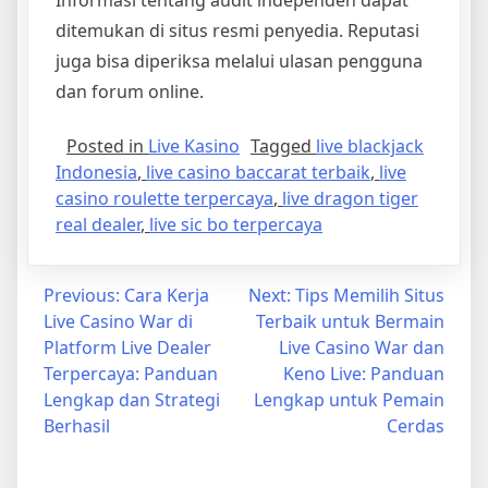
ditemukan di situs resmi penyedia. Reputasi
juga bisa diperiksa melalui ulasan pengguna
dan forum online.
Posted in
Live Kasino
Tagged
live blackjack
Indonesia
,
live casino baccarat terbaik
,
live
casino roulette terpercaya
,
live dragon tiger
real dealer
,
live sic bo terpercaya
Post
Previous:
Cara Kerja
Next:
Tips Memilih Situs
Live Casino War di
Terbaik untuk Bermain
navigation
Platform Live Dealer
Live Casino War dan
Terpercaya: Panduan
Keno Live: Panduan
Lengkap dan Strategi
Lengkap untuk Pemain
Berhasil
Cerdas