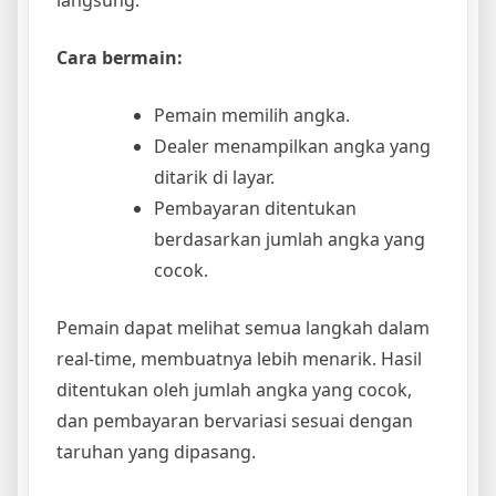
Cara bermain:
Pemain memilih angka.
Dealer menampilkan angka yang
ditarik di layar.
Pembayaran ditentukan
berdasarkan jumlah angka yang
cocok.
Pemain dapat melihat semua langkah dalam
real-time, membuatnya lebih menarik. Hasil
ditentukan oleh jumlah angka yang cocok,
dan pembayaran bervariasi sesuai dengan
taruhan yang dipasang.