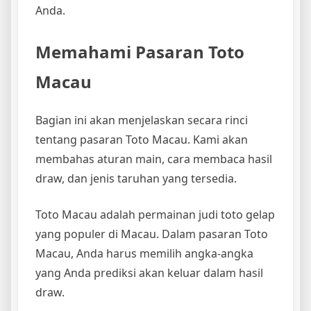
Anda.
Memahami Pasaran Toto
Macau
Bagian ini akan menjelaskan secara rinci
tentang pasaran Toto Macau. Kami akan
membahas aturan main, cara membaca hasil
draw, dan jenis taruhan yang tersedia.
Toto Macau adalah permainan judi toto gelap
yang populer di Macau. Dalam pasaran Toto
Macau, Anda harus memilih angka-angka
yang Anda prediksi akan keluar dalam hasil
draw.