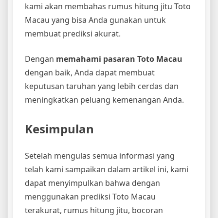
kami akan membahas rumus hitung jitu Toto
Macau yang bisa Anda gunakan untuk
membuat prediksi akurat.
Dengan
memahami pasaran Toto Macau
dengan baik, Anda dapat membuat
keputusan taruhan yang lebih cerdas dan
meningkatkan peluang kemenangan Anda.
Kesimpulan
Setelah mengulas semua informasi yang
telah kami sampaikan dalam artikel ini, kami
dapat menyimpulkan bahwa dengan
menggunakan prediksi Toto Macau
terakurat, rumus hitung jitu, bocoran