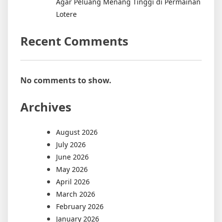
Agar Peluang Menang Tinggi di Permainan
Lotere
Recent Comments
No comments to show.
Archives
August 2026
July 2026
June 2026
May 2026
April 2026
March 2026
February 2026
January 2026