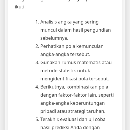
ikuti:
Analisis angka yang sering
muncul dalam hasil pengundian
sebelumnya.
Perhatikan pola kemunculan
angka-angka tersebut.
Gunakan rumus matematis atau
metode statistik untuk
mengidentifikasi pola tersebut.
Berikutnya, kombinasikan pola
dengan faktor-faktor lain, seperti
angka-angka keberuntungan
pribadi atau strategi taruhan.
Terakhir, evaluasi dan uji coba
hasil prediksi Anda dengan