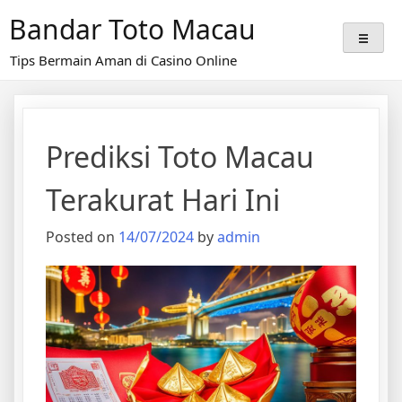
Skip
Bandar Toto Macau
to
content
Tips Bermain Aman di Casino Online
Prediksi Toto Macau
Terakurat Hari Ini
Posted on
14/07/2024
by
admin