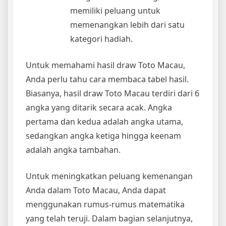
memiliki peluang untuk
memenangkan lebih dari satu
kategori hadiah.
Untuk memahami hasil draw Toto Macau,
Anda perlu tahu cara membaca tabel hasil.
Biasanya, hasil draw Toto Macau terdiri dari 6
angka yang ditarik secara acak. Angka
pertama dan kedua adalah angka utama,
sedangkan angka ketiga hingga keenam
adalah angka tambahan.
Untuk meningkatkan peluang kemenangan
Anda dalam Toto Macau, Anda dapat
menggunakan rumus-rumus matematika
yang telah teruji. Dalam bagian selanjutnya,