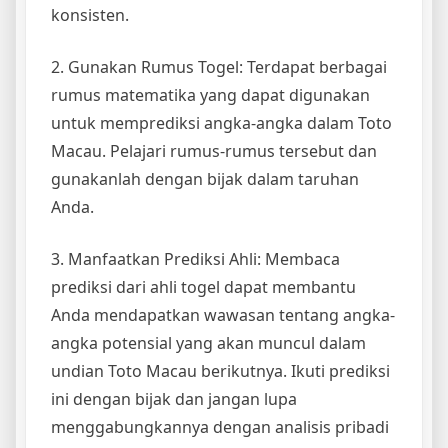
konsisten.
2. Gunakan Rumus Togel: Terdapat berbagai
rumus matematika yang dapat digunakan
untuk memprediksi angka-angka dalam Toto
Macau. Pelajari rumus-rumus tersebut dan
gunakanlah dengan bijak dalam taruhan
Anda.
3. Manfaatkan Prediksi Ahli: Membaca
prediksi dari ahli togel dapat membantu
Anda mendapatkan wawasan tentang angka-
angka potensial yang akan muncul dalam
undian Toto Macau berikutnya. Ikuti prediksi
ini dengan bijak dan jangan lupa
menggabungkannya dengan analisis pribadi