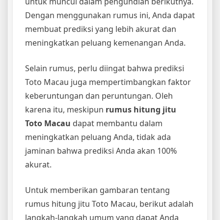
untuk muncul dalam pengundian berikutnya.
Dengan menggunakan rumus ini, Anda dapat
membuat prediksi yang lebih akurat dan
meningkatkan peluang kemenangan Anda.
Selain rumus, perlu diingat bahwa prediksi
Toto Macau juga mempertimbangkan faktor
keberuntungan dan peruntungan. Oleh
karena itu, meskipun
rumus hitung jitu
Toto Macau
dapat membantu dalam
meningkatkan peluang Anda, tidak ada
jaminan bahwa prediksi Anda akan 100%
akurat.
Untuk memberikan gambaran tentang
rumus hitung jitu Toto Macau, berikut adalah
langkah-langkah umum yang dapat Anda