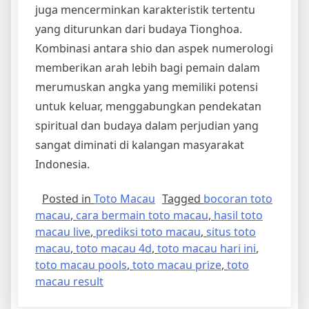
juga mencerminkan karakteristik tertentu
yang diturunkan dari budaya Tionghoa.
Kombinasi antara shio dan aspek numerologi
memberikan arah lebih bagi pemain dalam
merumuskan angka yang memiliki potensi
untuk keluar, menggabungkan pendekatan
spiritual dan budaya dalam perjudian yang
sangat diminati di kalangan masyarakat
Indonesia.
Posted in
Toto Macau
Tagged
bocoran toto
macau
,
cara bermain toto macau
,
hasil toto
macau live
,
prediksi toto macau
,
situs toto
macau
,
toto macau 4d
,
toto macau hari ini
,
toto macau pools
,
toto macau prize
,
toto
macau result