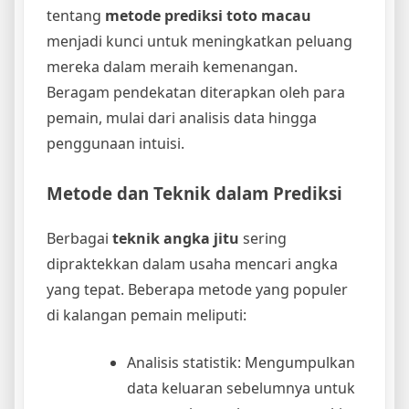
tentang
metode prediksi toto macau
menjadi kunci untuk meningkatkan peluang
mereka dalam meraih kemenangan.
Beragam pendekatan diterapkan oleh para
pemain, mulai dari analisis data hingga
penggunaan intuisi.
Metode dan Teknik dalam Prediksi
Berbagai
teknik angka jitu
sering
dipraktekkan dalam usaha mencari angka
yang tepat. Beberapa metode yang populer
di kalangan pemain meliputi:
Analisis statistik: Mengumpulkan
data keluaran sebelumnya untuk