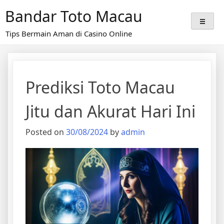
Skip
Bandar Toto Macau
to
content
Tips Bermain Aman di Casino Online
Prediksi Toto Macau
Jitu dan Akurat Hari Ini
Posted on
30/08/2024
by
admin