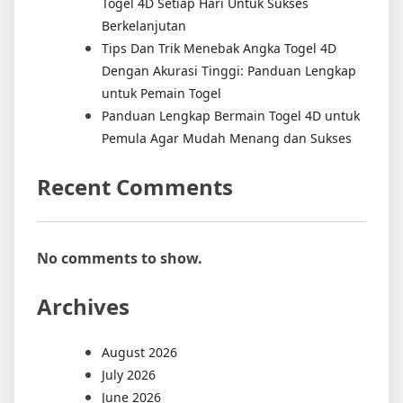
Togel 4D Setiap Hari Untuk Sukses
Berkelanjutan
Tips Dan Trik Menebak Angka Togel 4D
Dengan Akurasi Tinggi: Panduan Lengkap
untuk Pemain Togel
Panduan Lengkap Bermain Togel 4D untuk
Pemula Agar Mudah Menang dan Sukses
Recent Comments
No comments to show.
Archives
August 2026
July 2026
June 2026