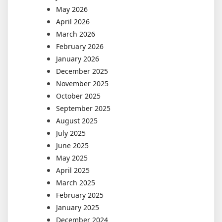
May 2026
April 2026
March 2026
February 2026
January 2026
December 2025
November 2025
October 2025
September 2025
August 2025
July 2025
June 2025
May 2025
April 2025
March 2025
February 2025
January 2025
December 2024