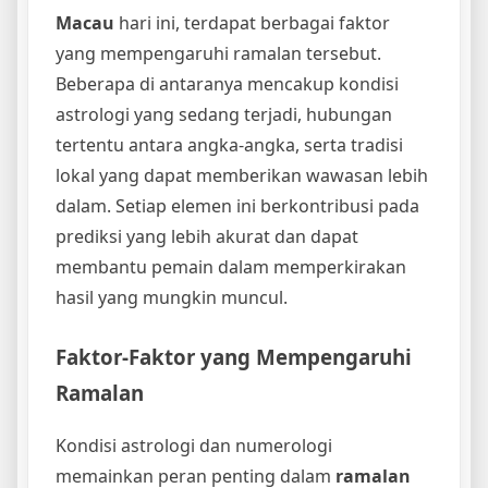
Macau
hari ini, terdapat berbagai faktor
yang mempengaruhi ramalan tersebut.
Beberapa di antaranya mencakup kondisi
astrologi yang sedang terjadi, hubungan
tertentu antara angka-angka, serta tradisi
lokal yang dapat memberikan wawasan lebih
dalam. Setiap elemen ini berkontribusi pada
prediksi yang lebih akurat dan dapat
membantu pemain dalam memperkirakan
hasil yang mungkin muncul.
Faktor-Faktor yang Mempengaruhi
Ramalan
Kondisi astrologi dan numerologi
memainkan peran penting dalam
ramalan