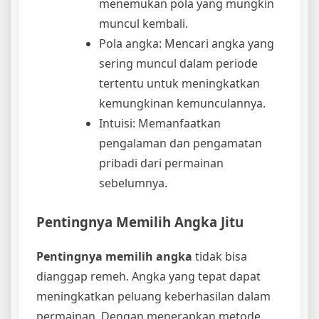
menemukan pola yang mungkin
muncul kembali.
Pola angka: Mencari angka yang
sering muncul dalam periode
tertentu untuk meningkatkan
kemungkinan kemunculannya.
Intuisi: Memanfaatkan
pengalaman dan pengamatan
pribadi dari permainan
sebelumnya.
Pentingnya Memilih Angka Jitu
Pentingnya memilih angka
tidak bisa
dianggap remeh. Angka yang tepat dapat
meningkatkan peluang keberhasilan dalam
permainan. Dengan menerapkan metode