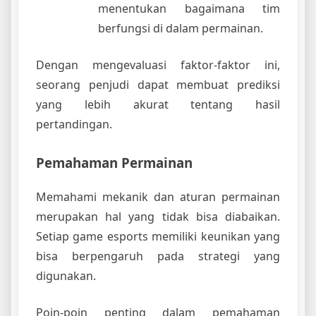
menentukan bagaimana tim
berfungsi di dalam permainan.
Dengan mengevaluasi faktor-faktor ini,
seorang penjudi dapat membuat prediksi
yang lebih akurat tentang hasil
pertandingan.
Pemahaman Permainan
Memahami mekanik dan aturan permainan
merupakan hal yang tidak bisa diabaikan.
Setiap game esports memiliki keunikan yang
bisa berpengaruh pada strategi yang
digunakan.
Poin-poin penting dalam pemahaman