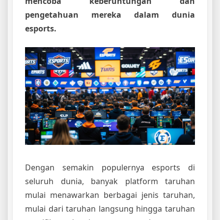
mencoba keberuntungan dan
pengetahuan mereka dalam dunia
esports.
Dengan semakin populernya esports di
seluruh dunia, banyak platform taruhan
mulai menawarkan berbagai jenis taruhan,
mulai dari taruhan langsung hingga taruhan