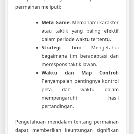
permainan meliputi:
Meta Game:
Memahami karakter
atau taktik yang paling efektif
dalam periode waktu tertentu.
Strategi Tim:
Mengetahui
bagaimana tim beradaptasi dan
merespons taktik lawan.
Waktu dan Map Control:
Penyampaian pentingnya kontrol
peta dan waktu dalam
mempengaruhi hasil
pertandingan.
Pengetahuan mendalam tentang permainan
dapat memberikan keuntungan signifikan