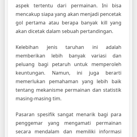
aspek tertentu dari permainan. Ini bisa
mencakup siapa yang akan menjadi pencetak
gol pertama atau berapa banyak kill yang
akan dicetak dalam sebuah pertandingan.
Kelebihan jenis taruhan ini adalah
memberikan lebih banyak variasi dan
peluang bagi petaruh untuk memperoleh
keuntungan. Namun, ini juga berarti
memerlukan pemahaman yang lebih baik
tentang mekanisme permainan dan statistik
masing-masing tim.
Pasaran spesifik sangat menarik bagi para
penggemar yang mengamati permainan
secara mendalam dan memiliki informasi