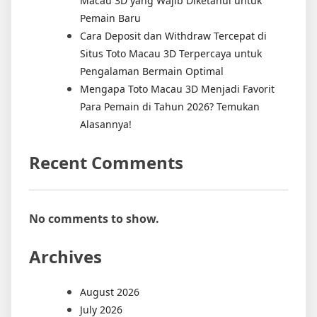
Macau 3D yang Wajib Diketahui untuk
Pemain Baru
Cara Deposit dan Withdraw Tercepat di
Situs Toto Macau 3D Terpercaya untuk
Pengalaman Bermain Optimal
Mengapa Toto Macau 3D Menjadi Favorit
Para Pemain di Tahun 2026? Temukan
Alasannya!
Recent Comments
No comments to show.
Archives
August 2026
July 2026