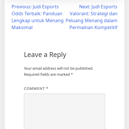
Post
Previous:
Judi Esports
Next:
Judi Esports
Odds Terbaik: Panduan
Valorant: Strategi dan
navigation
Lengkap untuk Menang
Peluang Menang dalam
Maksimal
Permainan Kompetitif
Leave a Reply
Your email address will not be published.
Required fields are marked
*
COMMENT
*