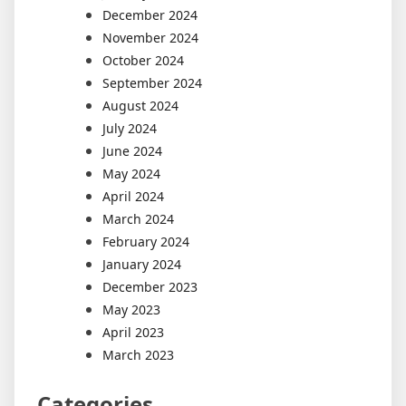
December 2024
November 2024
October 2024
September 2024
August 2024
July 2024
June 2024
May 2024
April 2024
March 2024
February 2024
January 2024
December 2023
May 2023
April 2023
March 2023
Categories