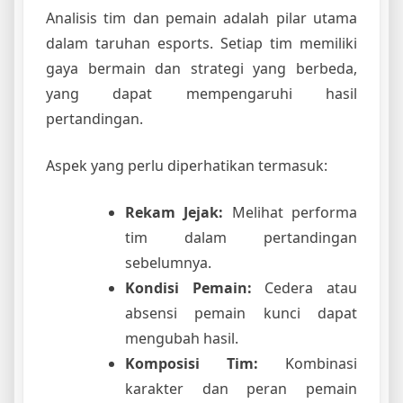
Analisis tim dan pemain adalah pilar utama
dalam taruhan esports. Setiap tim memiliki
gaya bermain dan strategi yang berbeda,
yang dapat mempengaruhi hasil
pertandingan.
Aspek yang perlu diperhatikan termasuk:
Rekam Jejak:
Melihat performa
tim dalam pertandingan
sebelumnya.
Kondisi Pemain:
Cedera atau
absensi pemain kunci dapat
mengubah hasil.
Komposisi Tim:
Kombinasi
karakter dan peran pemain