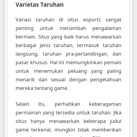
Varietas Taruhan
Variasi taruhan di situs esports sangat
penting untuk menambah pengalaman
bermain. Situs yang baik harus menawarkan
berbagai jenis taruhan, termasuk taruhan
langsung, taruhan pra-pertandingan, dan
pasar khusus. Hal ini memungkinkan pemain
untuk menemukan peluang yang paling
menarik dan sesuai dengan pengetahuan
mereka tentang game.
Selain itu, perhatikan keberagaman
permainan yang tersedia untuk taruhan. Jika
situs hanya menawarkan beberapa judul
game terkenal, mungkin tidak memberikan