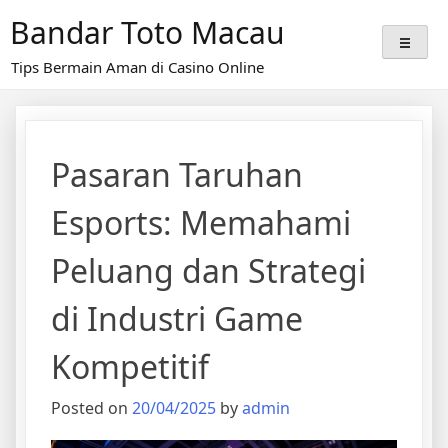
Skip
Bandar Toto Macau
to
content
Tips Bermain Aman di Casino Online
Pasaran Taruhan
Esports: Memahami
Peluang dan Strategi
di Industri Game
Kompetitif
Posted on
20/04/2025
by
admin