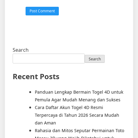
Search
Search
Recent Posts
Panduan Lengkap Bermain Togel 4D untuk
Pemula Agar Mudah Menang dan Sukses
Cara Daftar Akun Togel 4D Resmi
Terpercaya di Tahun 2026 Secara Mudah
dan Aman
Rahasia dan Mitos Seputar Permainan Toto