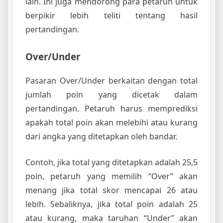
lain. Ini juga mendorong para petaruh untuk
berpikir lebih teliti tentang hasil
pertandingan.
Over/Under
Pasaran Over/Under berkaitan dengan total
jumlah poin yang dicetak dalam
pertandingan. Petaruh harus memprediksi
apakah total poin akan melebihi atau kurang
dari angka yang ditetapkan oleh bandar.
Contoh, jika total yang ditetapkan adalah 25,5
poin, petaruh yang memilih “Over” akan
menang jika total skor mencapai 26 atau
lebih. Sebaliknya, jika total poin adalah 25
atau kurang, maka taruhan “Under” akan