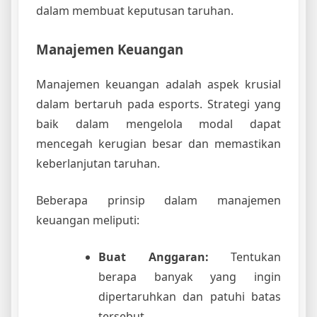
dalam membuat keputusan taruhan.
Manajemen Keuangan
Manajemen keuangan adalah aspek krusial
dalam bertaruh pada esports. Strategi yang
baik dalam mengelola modal dapat
mencegah kerugian besar dan memastikan
keberlanjutan taruhan.
Beberapa prinsip dalam manajemen
keuangan meliputi:
Buat Anggaran:
Tentukan
berapa banyak yang ingin
dipertaruhkan dan patuhi batas
tersebut.