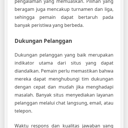
pengalaman yang memuaskan. Pilihan yang
beragam juga mencakup turnamen dan liga,
sehingga pemain dapat bertaruh pada
banyak peristiwa yang berbeda.
Dukungan Pelanggan
Dukungan pelanggan yang baik merupakan
indikator utama dari situs yang dapat
diandalkan. Pemain perlu memastikan bahwa
mereka dapat menghubungi tim dukungan
dengan cepat dan mudah jika menghadapi
masalah. Banyak situs menyediakan layanan
pelanggan melalui chat langsung, email, atau
telepon.
Waktu respons dan kualitas jawaban yang