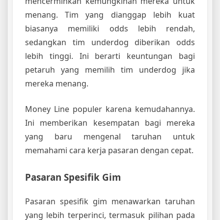
mencerminkan kemungkinan mereka untuk
menang. Tim yang dianggap lebih kuat
biasanya memiliki odds lebih rendah,
sedangkan tim underdog diberikan odds
lebih tinggi. Ini berarti keuntungan bagi
petaruh yang memilih tim underdog jika
mereka menang.
Money Line populer karena kemudahannya.
Ini memberikan kesempatan bagi mereka
yang baru mengenal taruhan untuk
memahami cara kerja pasaran dengan cepat.
Pasaran Spesifik Gim
Pasaran spesifik gim menawarkan taruhan
yang lebih terperinci, termasuk pilihan pada