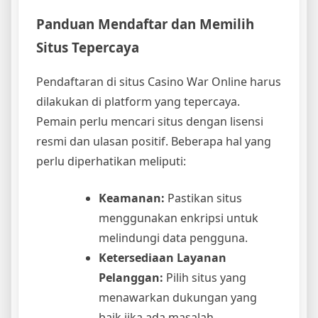
Panduan Mendaftar dan Memilih
Situs Tepercaya
Pendaftaran di situs Casino War Online harus
dilakukan di platform yang tepercaya.
Pemain perlu mencari situs dengan lisensi
resmi dan ulasan positif. Beberapa hal yang
perlu diperhatikan meliputi:
Keamanan:
Pastikan situs
menggunakan enkripsi untuk
melindungi data pengguna.
Ketersediaan Layanan
Pelanggan:
Pilih situs yang
menawarkan dukungan yang
baik jika ada masalah.