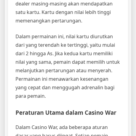
dealer masing-masing akan mendapatkan
satu kartu. Kartu dengan nilai lebih tinggi
memenangkan pertarungan.
Dalam permainan ini, nilai kartu diurutkan
dari yang terendah ke tertinggi, yaitu mulai
dari 2 hingga As. Jika kedua kartu memiliki
nilai yang sama, pemain dapat memilih untuk
melanjutkan pertarungan atau menyerah.
Permainan ini menawarkan kesenangan
yang cepat dan menggugah adrenalin bagi
para pemain.
Peraturan Utama dalam Casino War
Dalam Casino War, ada beberapa aturan
dasar yang harus diingat. Setiap pemain