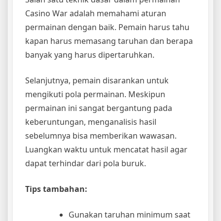
Casino War adalah memahami aturan
permainan dengan baik. Pemain harus tahu
kapan harus memasang taruhan dan berapa
banyak yang harus dipertaruhkan.
Selanjutnya, pemain disarankan untuk
mengikuti pola permainan. Meskipun
permainan ini sangat bergantung pada
keberuntungan, menganalisis hasil
sebelumnya bisa memberikan wawasan.
Luangkan waktu untuk mencatat hasil agar
dapat terhindar dari pola buruk.
Tips tambahan:
Gunakan taruhan minimum saat