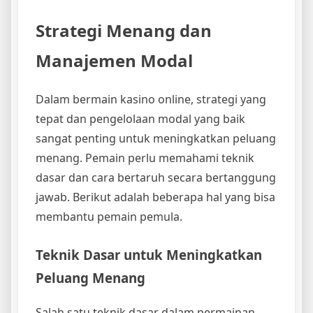
Strategi Menang dan
Manajemen Modal
Dalam bermain kasino online, strategi yang
tepat dan pengelolaan modal yang baik
sangat penting untuk meningkatkan peluang
menang. Pemain perlu memahami teknik
dasar dan cara bertaruh secara bertanggung
jawab. Berikut adalah beberapa hal yang bisa
membantu pemain pemula.
Teknik Dasar untuk Meningkatkan
Peluang Menang
Salah satu teknik dasar dalam permainan