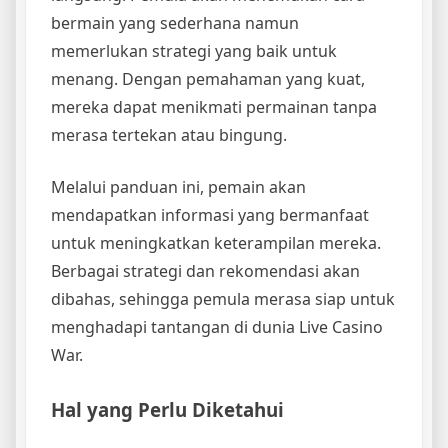
bermain yang sederhana namun
memerlukan strategi yang baik untuk
menang. Dengan pemahaman yang kuat,
mereka dapat menikmati permainan tanpa
merasa tertekan atau bingung.
Melalui panduan ini, pemain akan
mendapatkan informasi yang bermanfaat
untuk meningkatkan keterampilan mereka.
Berbagai strategi dan rekomendasi akan
dibahas, sehingga pemula merasa siap untuk
menghadapi tantangan di dunia Live Casino
War.
Hal yang Perlu Diketahui