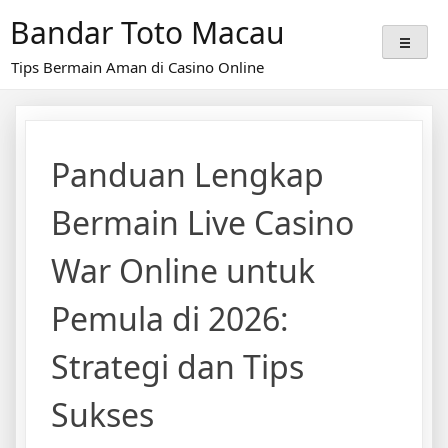
Skip
Bandar Toto Macau
to
content
Tips Bermain Aman di Casino Online
Panduan Lengkap
Bermain Live Casino
War Online untuk
Pemula di 2026:
Strategi dan Tips
Sukses