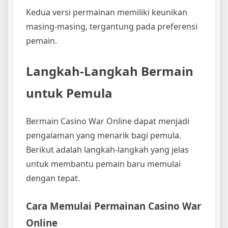
Kedua versi permainan memiliki keunikan
masing-masing, tergantung pada preferensi
pemain.
Langkah-Langkah Bermain
untuk Pemula
Bermain Casino War Online dapat menjadi
pengalaman yang menarik bagi pemula.
Berikut adalah langkah-langkah yang jelas
untuk membantu pemain baru memulai
dengan tepat.
Cara Memulai Permainan Casino War
Online