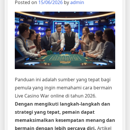
Posted on
15/06/2026
by
admin
Panduan ini adalah sumber yang tepat bagi
pemula yang ingin memahami cara bermain
Live Casino War online di tahun 2026.
Dengan mengikuti langkah-langkah dan
strategi yang tepat, pemain dapat
memaksimalkan kesempatan menang dan
bermain dengan lebih percaya diri.
Artikel