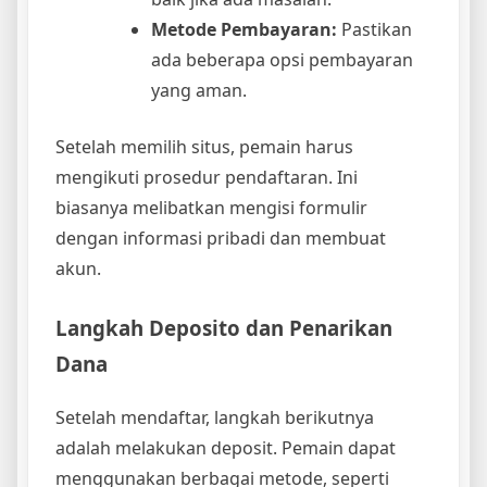
Metode Pembayaran:
Pastikan
ada beberapa opsi pembayaran
yang aman.
Setelah memilih situs, pemain harus
mengikuti prosedur pendaftaran. Ini
biasanya melibatkan mengisi formulir
dengan informasi pribadi dan membuat
akun.
Langkah Deposito dan Penarikan
Dana
Setelah mendaftar, langkah berikutnya
adalah melakukan deposit. Pemain dapat
menggunakan berbagai metode, seperti