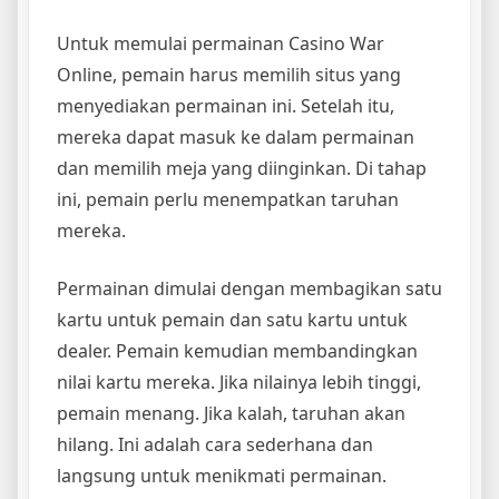
Untuk memulai permainan Casino War
Online, pemain harus memilih situs yang
menyediakan permainan ini. Setelah itu,
mereka dapat masuk ke dalam permainan
dan memilih meja yang diinginkan. Di tahap
ini, pemain perlu menempatkan taruhan
mereka.
Permainan dimulai dengan membagikan satu
kartu untuk pemain dan satu kartu untuk
dealer. Pemain kemudian membandingkan
nilai kartu mereka. Jika nilainya lebih tinggi,
pemain menang. Jika kalah, taruhan akan
hilang. Ini adalah cara sederhana dan
langsung untuk menikmati permainan.