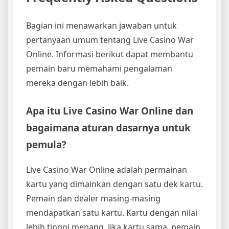
Bagian ini menawarkan jawaban untuk
pertanyaan umum tentang Live Casino War
Online. Informasi berikut dapat membantu
pemain baru memahami pengalaman
mereka dengan lebih baik.
Apa itu Live Casino War Online dan
bagaimana aturan dasarnya untuk
pemula?
Live Casino War Online adalah permainan
kartu yang dimainkan dengan satu dek kartu.
Pemain dan dealer masing-masing
mendapatkan satu kartu. Kartu dengan nilai
lebih tinggi menang. Jika kartu sama, pemain