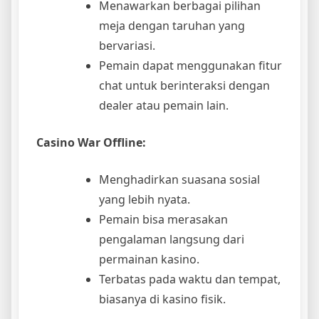
Menawarkan berbagai pilihan
meja dengan taruhan yang
bervariasi.
Pemain dapat menggunakan fitur
chat untuk berinteraksi dengan
dealer atau pemain lain.
Casino War Offline:
Menghadirkan suasana sosial
yang lebih nyata.
Pemain bisa merasakan
pengalaman langsung dari
permainan kasino.
Terbatas pada waktu dan tempat,
biasanya di kasino fisik.